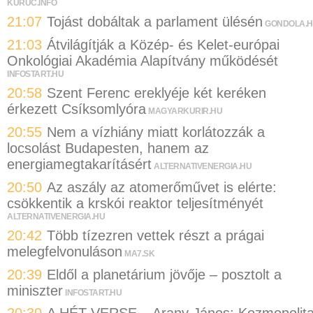
KURUC.INFO
21:07
Tojást dobáltak a parlament ülésén
GONDOLA.
21:03
Átvilágítják a Közép- és Kelet-európai
Onkológiai Akadémia Alapítvány működését
INFOSTART.HU
20:58
Szent Ferenc ereklyéje két keréken
érkezett Csíksomlyóra
MAGYARKURIR.HU
20:55
Nem a vízhiány miatt korlátozzák a
locsolást Budapesten, hanem az
energiamegtakarításért
ALTERNATIVENERGIA.HU
20:50
Az aszály az atomerőművet is elérte:
csökkentik a krskói reaktor teljesítményét
ALTERNATIVENERGIA.HU
20:42
Több tízezren vettek részt a prágai
melegfelvonuláson
MA7.SK
20:39
Eldől a planetárium jövője – posztolt a
miniszter
INFOSTART.HU