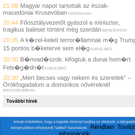
21:08
Magyar napot tartottak az észak-
macedóniai Krusevóban
GONDOLA.HU
20:44
Főosztályvezetőt gyászol a miniszter,
tragikus baleset történt még szerdán
INFOSTART.HU
20:35
A k�zel-keleti terror�llamnak m�g Trum
15 pontos b�keterve sem el�g
KURUC.INFO
20:30
B�nvad�szok: kifogtuk a dunai hom�rt
Fels�g�dn�l
KURUC.INFO
20:30
„Mert becses vagy nekem és szeretlek” –
Örökfogadalom a domonkos nővéreknél
MAGYARKURIR.HU
További hírek
Annak érdekében, hogy a legjobb élményt nyújtsa az oldalunk, a látogatók
A fentiekkel együtt összesen
118 oldalt
szemlézünk.
Rendben
Tovább
böngészőiben elhelyezett "sütiket" használunk.
ten.itezmen@itezmen
© 2026 Nemzeti.net - E-mail:
információk