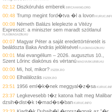
02:12
Diszkóruhás emberek
BIRCAHANG.ORG
00:48
Trump megint ford�tva �l a lovon
KURUC.INF
00:08
Németh Balázs leleplezte a Vitézy
Expresszt: a miniszter sem maradt szótlanul
FLAGMAGAZIN.HU
00:07
Magyar Péter a saját eredettörténetét is
beáldozta Baka András jelölésével
FLAGMAGAZIN.HU
00:01
Mai evangélium – 2026. augusztus 10.,
Szent Lőrinc diakónus és vértanú
MAGYARKURIR.HU
00:00
Mi, hol, mikor?
3SZEK.RO
00:00
Elhalálozás
3SZEK.RO
23:51
1956 eml�k�nek meggyal�z�sa
KURUC.IN
23:37
Legkevesebb t�z katona halt meg Maliba
dzsih�dist�k t�mad�s�ban
KURUC.INFO
23:33
Kiadt�k Dubajb�l �rorsz�gnak az "�r