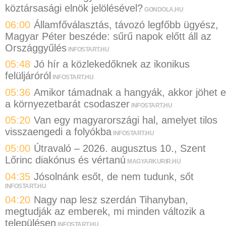
köztársasági elnök jelölésével?
GONDOLA.HU
06:00
Államfőválasztás, távozó legfőbb ügyész,
Magyar Péter beszéde: sűrű napok előtt áll az
Országgyűlés
INFOSTART.HU
05:48
Jó hír a közlekedőknek az ikonikus
felüljáróról
INFOSTART.HU
05:36
Amikor támadnak a hangyák, akkor jöhet 
a környezetbarát csodaszer
INFOSTART.HU
05:20
Van egy magyarországi hal, amelyet tilos
visszaengedi a folyókba
INFOSTART.HU
05:00
Útravaló – 2026. augusztus 10., Szent
Lőrinc diakónus és vértanú
MAGYARKURIR.HU
04:35
Jósolnánk esőt, de nem tudunk, sőt
INFOSTART.HU
04:20
Nagy nap lesz szerdán Tihanyban,
megtudják az emberek, mi minden változik a
településen
INFOSTART.HU