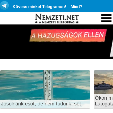
Kövess minket Telegramon!
Miért?
Ókori 
Jósolnánk esőt, de nem tudunk, sőt
Látogatá