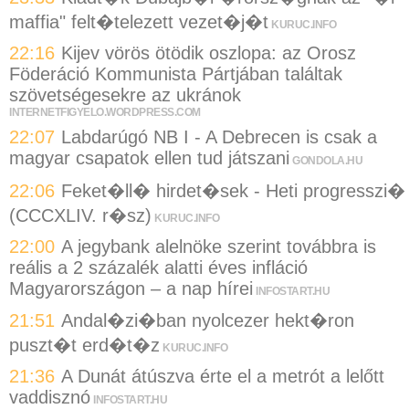
maffia" felt�telezett vezet�j�t
KURUC.INFO
22:16
Kijev vörös ötödik oszlopa: az Orosz
Föderáció Kommunista Pártjában találtak
szövetségesekre az ukránok
INTERNETFIGYELO.WORDPRESS.COM
22:07
Labdarúgó NB I - A Debrecen is csak a
magyar csapatok ellen tud játszani
GONDOLA.HU
22:06
Feket�ll� hirdet�sek - Heti progresszi�
(CCCXLIV. r�sz)
KURUC.INFO
22:00
A jegybank alelnöke szerint továbbra is
reális a 2 százalék alatti éves infláció
Magyarországon – a nap hírei
INFOSTART.HU
21:51
Andal�zi�ban nyolcezer hekt�ron
puszt�t erd�t�z
KURUC.INFO
21:36
A Dunát átúszva érte el a metrót a lelőtt
vaddisznó
INFOSTART.HU