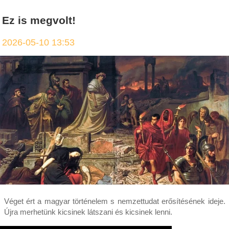
Ez is megvolt!
2026-05-10 13:53
Véget ért a magyar történelem s nemzettudat erősítésének ideje.
Újra merhetünk kicsinek látszani és kicsinek lenni.