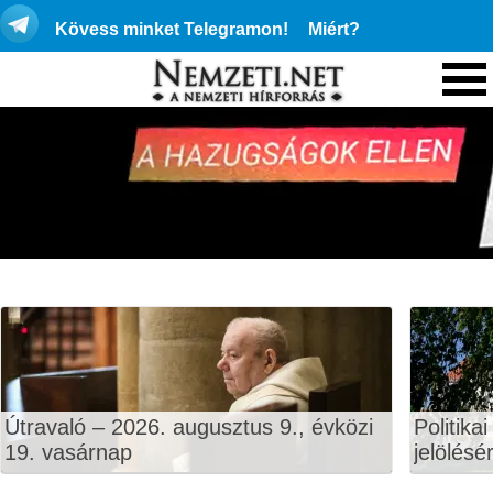
Kövess minket Telegramon!
Miért?
Útravaló – 2026. augusztus 9., évközi
Politika
19. vasárnap
jelölésé