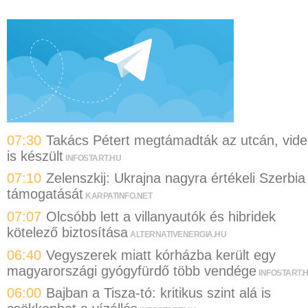
07:30
Takács Pétert megtámadták az utcán, vid
is készült
INFOSTART.HU
07:10
Zelenszkij: Ukrajna nagyra értékeli Szerbia
támogatását
KARPATINFO.NET
07:07
Olcsóbb lett a villanyautók és hibridek
kötelező biztosítása
ALTERNATIVENERGIA.HU
06:40
Vegyszerek miatt kórházba került egy
magyarországi gyógyfürdő több vendége
INFOSTART.
06:00
Bajban a Tisza-tó: kritikus szint alá is