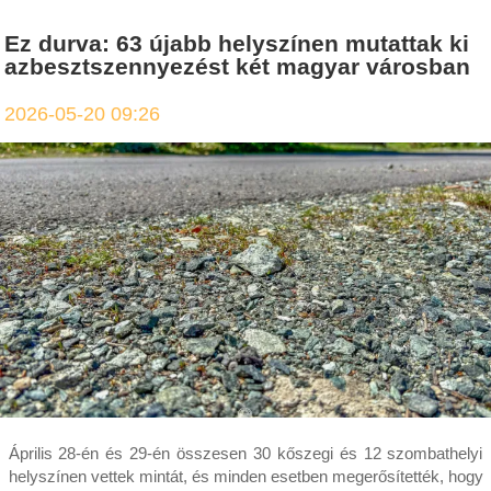
Ez durva: 63 újabb helyszínen mutattak ki
azbesztszennyezést két magyar városban
2026-05-20 09:26
Április 28-én és 29-én összesen 30 kőszegi és 12 szombathelyi
helyszínen vettek mintát, és minden esetben megerősítették, hogy