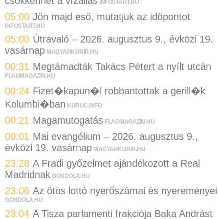
csökkenhet a vízállás
INFOSTART.HU
05:00
Jön majd eső, mutatjuk az időpontot
INFOSTART.HU
05:00
Útravaló – 2026. augusztus 9., évközi 19.
vasárnap
MAGYARKURIR.HU
00:31
Megtámadták Takács Pétert a nyílt utcán
FLAGMAGAZIN.HU
00:24
Fizet�kapun�l robbantottak a gerill�k
Kolumbi�ban
KURUC.INFO
00:21
Magamutogatás
FLAGMAGAZIN.HU
00:01
Mai evangélium – 2026. augusztus 9.,
évközi 19. vasárnap
MAGYARKURIR.HU
23:28
A Fradi győzelmet ajándékozott a Real
Madridnak
GONDOLA.HU
23:06
Az ötös lottó nyerőszámai és nyereményei
GONDOLA.HU
23:04
A Tisza parlamenti frakciója Baka Andrást