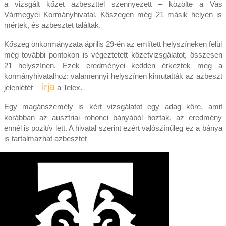
a vizsgált kőzet azbeszttel szennyezett – közölte a Vas
Vármegyei Kormányhivatal. Kőszegen még 21 másik helyen is
mértek, és azbesztet találtak.
Kőszeg önkormányzata április 29-én az említett helyszíneken felül
még további pontokon is végeztetett kőzetvizsgálatot, összesen
21 helyszínen. Ezek eredményei kedden érkeztek meg a
kormányhivatalhoz: valamennyi helyszínen kimutatták az azbeszt
írja
jelenlétét –
a Telex.
Egy magánszemély is kért vizsgálatot egy adag kőre, amit
korábban az ausztriai rohonci bányából hoztak, az eredmény
ennél is pozitív lett. A hivatal szerint ezért valószínűleg ez a bánya
is tartalmazhat azbesztet