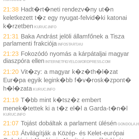
21:38
Hadt�rt�neti rendezv�ny ut�n
keletkezett t�z egy nyugat-felvid�ki katonai
k�rzetben
KURUC.INFO
21:31
Baka Andrást jelöli államfőnek a Tisza
parlamenti frakciója
INFOSTART.HU
21:23
Fokozódó nyomás a kárpátaljai magyar
diaszpóra ellen
INTERNETFIGYELO.WORDPRESS.COM
21:20
Vit�zy: a magyar k�z�th�l�zat
Eur�pa egyik legink�bb f�v�rosk�zpont�
h�l�zata
KURUC.INFO
21:19
T�bb mint k�tsz�z embert
menek�tettek ki a t�z el�l a Garda-t�n�l
KURUC.INFO
21:07
Tojást dobáltak a parlament ülésén
GONDOLA.
21:03
Átvilágítják a Közép- és Kelet-európai