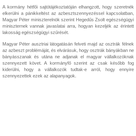
A kormány hétfői sajtótájékoztatóján elhangzott, hogy szeretnék
elkerülni a pánikkeltést az azbesztszennyezéssel kapcsolatban,
Magyar Péter miniszterelnök szerint Hegedűs Zsolt egészségügyi
miniszternek vannak javaslatai arra, hogyan kezeljék az érintett
lakosság egészségügyi szűrését.
Magyar Péter ausztriai látogatásán felveti majd az osztrák félnek
az azbeszt problémáját, és elvárásuk, hogy osztrák bányákban ne
bányásszanak és utána ne adjanak el magyar vállalkozóknak
szennyezett követ. A kormányfő szerint az csak később fog
kiderülni, hogy a vállalkozók tudtak-e arról, hogy ennyire
szennyezettek ezek az alapanyagok.