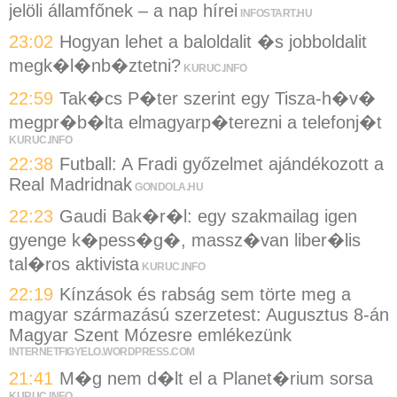
jelöli államfőnek – a nap hírei
INFOSTART.HU
23:02
Hogyan lehet a baloldalit �s jobboldalit
megk�l�nb�ztetni?
KURUC.INFO
22:59
Tak�cs P�ter szerint egy Tisza-h�v�
megpr�b�lta elmagyarp�terezni a telefonj�t
KURUC.INFO
22:38
Futball: A Fradi győzelmet ajándékozott a
Real Madridnak
GONDOLA.HU
22:23
Gaudi Bak�r�l: egy szakmailag igen
gyenge k�pess�g�, massz�van liber�lis
tal�ros aktivista
KURUC.INFO
22:19
Kínzások és rabság sem törte meg a
magyar származású szerzetest: Augusztus 8-án
Magyar Szent Mózesre emlékezünk
INTERNETFIGYELO.WORDPRESS.COM
21:41
M�g nem d�lt el a Planet�rium sorsa
KURUC.INFO