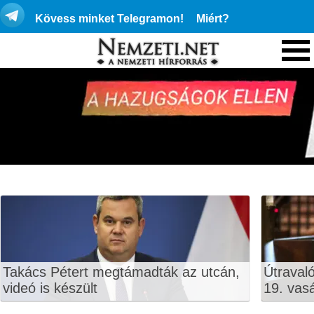
Kövess minket Telegramon!
Miért?
Takács Pétert megtámadták az utcán,
Útraval
videó is készült
19. vas