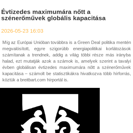
Évtizedes maximumára nőtt a
szénerőművek globális kapacitása
2026-05-23 16:03
Míg az Európai Unióban továbbra is a Green Deal politika mentén
megvalósított, egyre szigorúbb energiapolitikai korlátozások
számítanak a trendnek, addig a világ többi része más irányba
halad, ezt mutatják azok a számok is, amelyek szerint a tavalyi
évben globálisan évtizedes maximumára nőtt a szénerőművek
kapacitása – számolt be statisztikákra hivatkozva több hírforrás,
köztük a breitbart.com hírportál is.