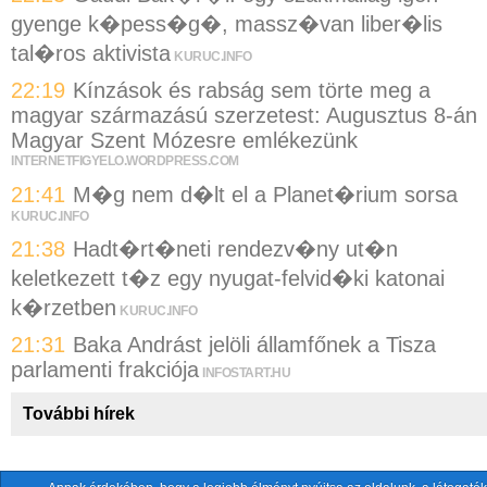
gyenge k�pess�g�, massz�van liber�lis
tal�ros aktivista
KURUC.INFO
22:19
Kínzások és rabság sem törte meg a
magyar származású szerzetest: Augusztus 8-án
Magyar Szent Mózesre emlékezünk
INTERNETFIGYELO.WORDPRESS.COM
21:41
M�g nem d�lt el a Planet�rium sorsa
KURUC.INFO
21:38
Hadt�rt�neti rendezv�ny ut�n
keletkezett t�z egy nyugat-felvid�ki katonai
k�rzetben
KURUC.INFO
21:31
Baka Andrást jelöli államfőnek a Tisza
parlamenti frakciója
INFOSTART.HU
További hírek