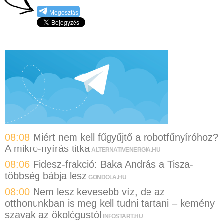
Megosztás
08:08
Miért nem kell fűgyűjtő a robotfűnyíróhoz?
A mikro-nyírás titka
ALTERNATIVENERGIA.HU
08:06
Fidesz-frakció: Baka András a Tisza-
többség bábja lesz
GONDOLA.HU
08:00
Nem lesz kevesebb víz, de az
otthonunkban is meg kell tudni tartani – kemény
szavak az ökológustól
INFOSTART.HU