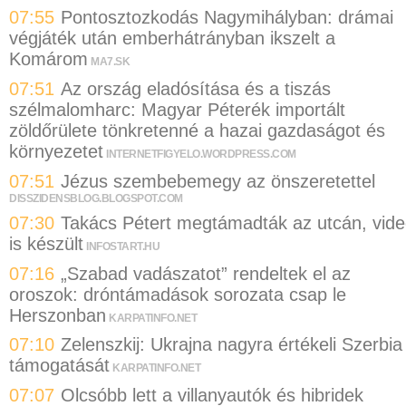
07:55
Pontosztozkodás Nagymihályban: drámai
végjáték után emberhátrányban ikszelt a
Komárom
MA7.SK
07:51
Az ország eladósítása és a tiszás
szélmalomharc: Magyar Péterék importált
zöldőrülete tönkretenné a hazai gazdaságot és
környezetet
INTERNETFIGYELO.WORDPRESS.COM
07:51
Jézus szembebemegy az önszeretettel
DISSZIDENSBLOG.BLOGSPOT.COM
07:30
Takács Pétert megtámadták az utcán, vid
is készült
INFOSTART.HU
07:16
„Szabad vadászatot” rendeltek el az
oroszok: dróntámadások sorozata csap le
Herszonban
KARPATINFO.NET
07:10
Zelenszkij: Ukrajna nagyra értékeli Szerbia
támogatását
KARPATINFO.NET
07:07
Olcsóbb lett a villanyautók és hibridek