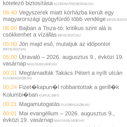
kötelező biztosítása
ALTERNATIVENERGIA.HU
06:40
Vegyszerek miatt kórházba került egy
magyarországi gyógyfürdő több vendége
INFOSTART.
06:00
Bajban a Tisza-tó: kritikus szint alá is
csökkenhet a vízállás
INFOSTART.HU
05:00
Jön majd eső, mutatjuk az időpontot
INFOSTART.HU
05:00
Útravaló – 2026. augusztus 9., évközi 19.
vasárnap
MAGYARKURIR.HU
00:31
Megtámadták Takács Pétert a nyílt utcán
FLAGMAGAZIN.HU
00:24
Fizet�kapun�l robbantottak a gerill�k
Kolumbi�ban
KURUC.INFO
00:21
Magamutogatás
FLAGMAGAZIN.HU
00:01
Mai evangélium – 2026. augusztus 9.,
évközi 19. vasárnap
MAGYARKURIR.HU