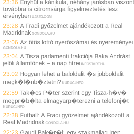
23:36
Enyhül a kánikula, néhány járásban viszon
továbbra is citromsárga figyelmeztetés lesz
érvényben
UJSZO.COM
23:28
A Fradi győzelmet ajándékozott a Real
Madridnak
GONDOLA.HU
23:06
Az ötös lottó nyerőszámai és nyereményei
GONDOLA.HU
23:04
A Tisza parlamenti frakciója Baka Andrást
jelöli államfőnek – a nap hírei
INFOSTART.HU
23:02
Hogyan lehet a baloldalit �s jobboldalit
megk�l�nb�ztetni?
KURUC.INFO
22:59
Tak�cs P�ter szerint egy Tisza-h�v�
megpr�b�lta elmagyarp�terezni a telefonj�t
KURUC.INFO
22:38
Futball: A Fradi győzelmet ajándékozott a
Real Madridnak
GONDOLA.HU
22:23
Gaudi Bak�r�l: egy szakmailag igen