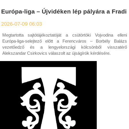
Európa-liga – Újvidéken lép pályára a Fradi
2026-07-09 06:03
Megtartotta sajtótájékoztatóját a csütörtöki Vojvodina elleni
Európa-liga-selejtező előtt a Ferencváros – Borbély Balázs
vezetőedző és a lengyelországi kölcsönből visszatérő
Alekszandar Csirkovics válaszolt az újságírók kérdésére.