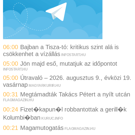
06:00
Bajban a Tisza-tó: kritikus szint alá is
csökkenhet a vízállás
INFOSTART.HU
05:00
Jön majd eső, mutatjuk az időpontot
INFOSTART.HU
05:00
Útravaló – 2026. augusztus 9., évközi 19.
vasárnap
MAGYARKURIR.HU
00:31
Megtámadták Takács Pétert a nyílt utcán
FLAGMAGAZIN.HU
00:24
Fizet�kapun�l robbantottak a gerill�k
Kolumbi�ban
KURUC.INFO
00:21
Magamutogatás
FLAGMAGAZIN.HU