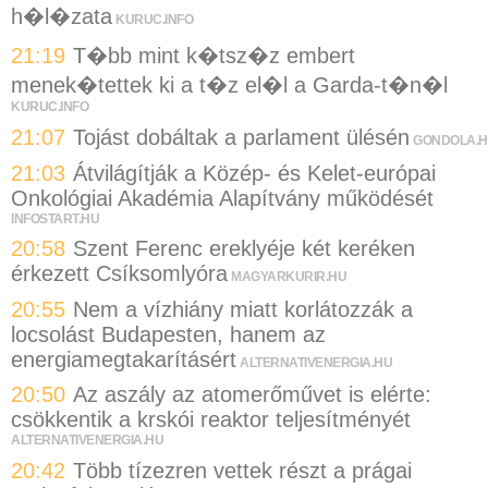
h�l�zata
KURUC.INFO
21:19
T�bb mint k�tsz�z embert
menek�tettek ki a t�z el�l a Garda-t�n�l
KURUC.INFO
21:07
Tojást dobáltak a parlament ülésén
GONDOLA.
21:03
Átvilágítják a Közép- és Kelet-európai
Onkológiai Akadémia Alapítvány működését
INFOSTART.HU
20:58
Szent Ferenc ereklyéje két keréken
érkezett Csíksomlyóra
MAGYARKURIR.HU
20:55
Nem a vízhiány miatt korlátozzák a
locsolást Budapesten, hanem az
energiamegtakarításért
ALTERNATIVENERGIA.HU
20:50
Az aszály az atomerőművet is elérte:
csökkentik a krskói reaktor teljesítményét
ALTERNATIVENERGIA.HU
20:42
Több tízezren vettek részt a prágai