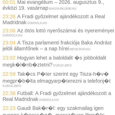
00:01
Mai evangélium – 2026. augusztus 9.,
évközi 19. vasárnap
MAGYARKURIR.HU
23:28
A Fradi győzelmet ajándékozott a Real
Madridnak
GONDOLA.HU
23:06
Az ötös lottó nyerőszámai és nyereményei
GONDOLA.HU
23:04
A Tisza parlamenti frakciója Baka Andrást
jelöli államfőnek – a nap hírei
INFOSTART.HU
23:02
Hogyan lehet a baloldalit �s jobboldalit
megk�l�nb�ztetni?
KURUC.INFO
22:59
Tak�cs P�ter szerint egy Tisza-h�v�
megpr�b�lta elmagyarp�terezni a telefonj�t
KURUC.INFO
22:38
Futball: A Fradi győzelmet ajándékozott a
Real Madridnak
GONDOLA.HU
22:23
Gaudi Bak�r�l: egy szakmailag igen