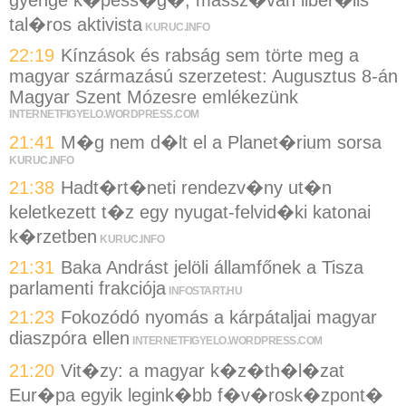
gyenge k�pess�g�, massz�van liber�lis
tal�ros aktivista
KURUC.INFO
22:19
Kínzások és rabság sem törte meg a
magyar származású szerzetest: Augusztus 8-án
Magyar Szent Mózesre emlékezünk
INTERNETFIGYELO.WORDPRESS.COM
21:41
M�g nem d�lt el a Planet�rium sorsa
KURUC.INFO
21:38
Hadt�rt�neti rendezv�ny ut�n
keletkezett t�z egy nyugat-felvid�ki katonai
k�rzetben
KURUC.INFO
21:31
Baka Andrást jelöli államfőnek a Tisza
parlamenti frakciója
INFOSTART.HU
21:23
Fokozódó nyomás a kárpátaljai magyar
diaszpóra ellen
INTERNETFIGYELO.WORDPRESS.COM
21:20
Vit�zy: a magyar k�z�th�l�zat
Eur�pa egyik legink�bb f�v�rosk�zpont�