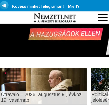
Kövess minket Telegramon!
Miért?
Útravaló – 2026. augusztus 9., évközi
Politika
19. vasárnap
jelölésé