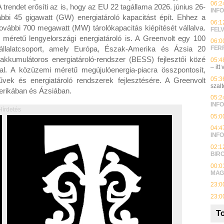
06:2
 trendet erősíti az is, hogy az EU 22 tagállama 2026. június 26-
INFO
ábbi 45 gigawatt (GW) energiatároló kapacitást épít. Ehhez a
06:1
vábbi 700 megawatt (MW) tárolókapacitás kiépítését vállalva.
FEL
d méretű lengyelországi energiatároló is. A Greenvolt egy 100
06:0
vállalatcsoport, amely Európa, Észak-Amerika és Ázsia 20
FER
 akkumulátoros energiatároló-rendszer (BESS) fejlesztői közé
05:4
– itt
óval. A közüzemi méretű megújulóenergia-piacra összpontosít,
05:3
vek és energiatároló rendszerek fejlesztésére. A Greenvolt
szalt
erikában és Ázsiában.
05:2
INFO
Hírdetés
05:0
04:4
INFO
02:1
BIR
00:0
MAG
23:0
23:0
To