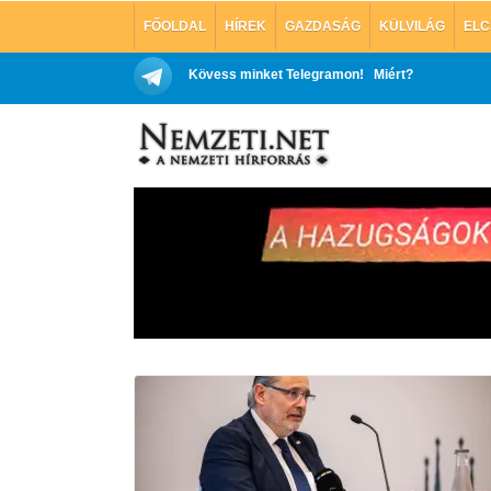
FŐOLDAL
HÍREK
GAZDASÁG
KÜLVILÁG
ELC
Kövess minket Telegramon!
Miért?