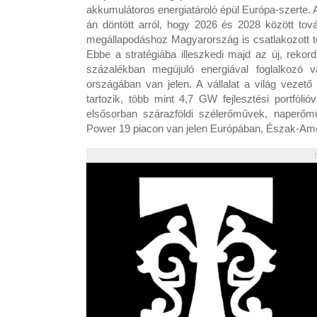
akkumulátoros energiatároló épül Európa-szerte. A
án döntött arról, hogy 2026 és 2028 között tov
megállapodáshoz Magyarország is csatlakozott to
Ebbe a stratégiába illeszkedi majd az új, rekor
százalékban megújuló energiával foglalkozó 
országában van jelen. A vállalat a világ vezető
tartozik, több mint 4,7 GW fejlesztési portfóli
elsősorban szárazföldi szélerőművek, naperőmű
Power 19 piacon van jelen Európában, Észak-Am