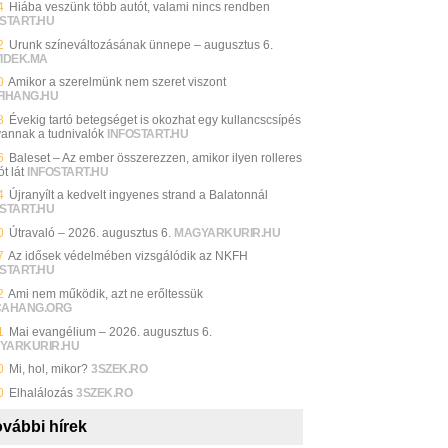
4
Hiába veszünk több autót, valami nincs rendben
START.HU
2
Urunk színeváltozásának ünnepe – augusztus 6.
VIDEK.MA
0
Amikor a szerelmünk nem szeret viszont
FIHANG.HU
8
Évekig tartó betegséget is okozhat egy kullancscsípés
 vannak a tudnivalók
INFOSTART.HU
6
Baleset – Az ember összerezzen, amikor ilyen rolleres
ót lát
INFOSTART.HU
4
Újranyílt a kedvelt ingyenes strand a Balatonnál
START.HU
0
Útravaló – 2026. augusztus 6.
MAGYARKURIR.HU
7
Az idősek védelmében vizsgálódik az NKFH
START.HU
2
Ami nem működik, azt ne erőltessük
CAHANG.ORG
1
Mai evangélium – 2026. augusztus 6.
YARKURIR.HU
0
Mi, hol, mikor?
3SZEK.RO
0
Elhalálozás
3SZEK.RO
vábbi hírek