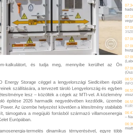
07:3
hads
07:1
vegy
07:0
3SZ
07:0
07:0
buzg
07:0
(Lab
-kalkulátort, és tudja meg, mennyibe kerülhet az Ön
07:0
(Úsz
06:5
D Energy Storage céggel a lengyelországi Siedlcében épülő
INFO
einek szállítására, a tervezett tároló Lengyelország és egyben
06:5
létesítménye lesz – közölték a cégek az MTI-vel. A közlemény
viss
ároló építése 2026 harmadik negyedévében kezdődik, üzembe
06:5
KUR
t Power. Az üzembe helyezést követően a létesítmény stabilabb
sít, támogatva a megújuló forrásból származó villamosenergia
06:4
– Na
Kelet Európában.
06:3
miatt
llamosenergia-termelés dinamikus térnyerésével, egyre több