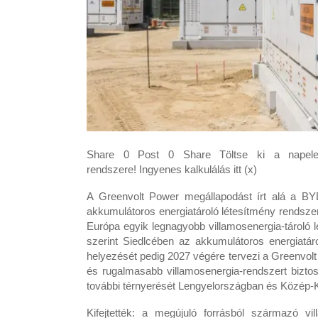
Share 0 Post 0 Share Töltse ki a napelem
rendszere! Ingyenes kalkulálás itt (x)
A Greenvolt Power megállapodást írt alá a BY
akkumulátoros energiatároló létesítmény rendszer
Európa egyik legnagyobb villamosenergia-tároló 
szerint Siedlcében az akkumulátoros energiat
helyezését pedig 2027 végére tervezi a Greenvol
és rugalmasabb villamosenergia-rendszert bizto
további térnyerését Lengyelországban és Közép-
Kifejtették: a megújuló forrásból származó vi