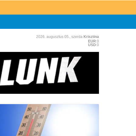
2026. augusztus 05., szerda
Krisztina
EUR
:0
USD
:0