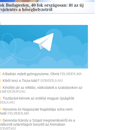
fok Budapesten, 40 fok országosan: itt az új
rsjelentés a hőséghelyzetről
k
2
A Balkán rejtett gyöngyszeme, Ohrid
FELVIDEK.MA
8
Kiből lesz a Tisza-báb?
GONDOLA.HU
6
Később jár az eltiltás, változtatott a szabályokon az
A
INFOSTART.HU
1
Tisztázást kérnek az erdélyi magyar újságírók
DOLA.HU
8
Hirosima és Nagaszaki tragédiája soha nem
thető
FELVIDEK.MA
9
Gerendai Károly a Sziget megmentéséről és a
áltozott sztárvilágról beszélt az Arénában
START.HU