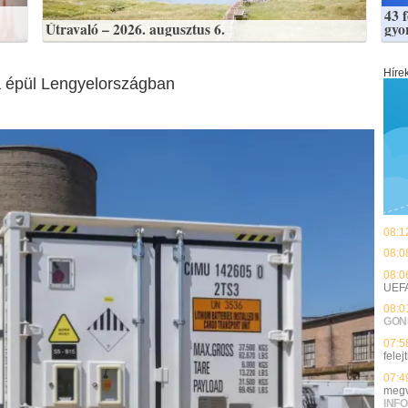
43 
Útravaló – 2026. augusztus 6.
gyo
Híre
a épül Lengyelországban
08:1
08:0
08:0
UEF
08:0
GON
07:5
felej
07:4
megv
INFO