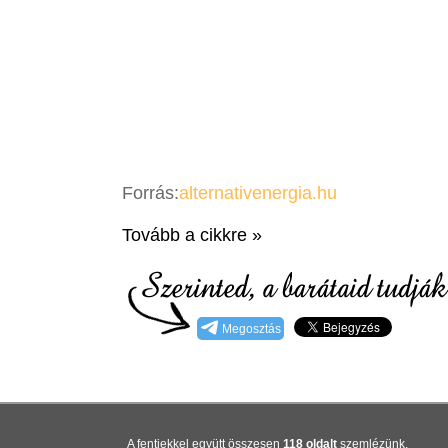
Forrás:
alternativenergia.hu
Tovább a cikkre »
Megosztás
A fentiekkel együtt összesen
118 oldalt
szemlézünk.