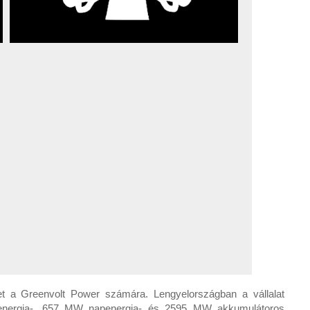
let a Greenvolt Power számára. Lengyelországban a vállalat
zélenergia-, 657 MW napenergia- és 2595 MW akkumulátoros