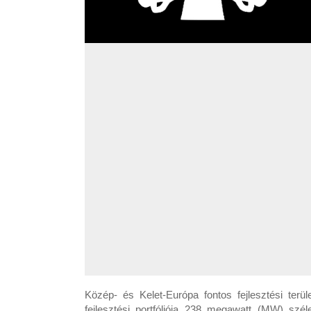
Közép- és Kelet-Európa fontos fejlesztési terü
fejlesztési portfóliója 238 megawatt (MW) s