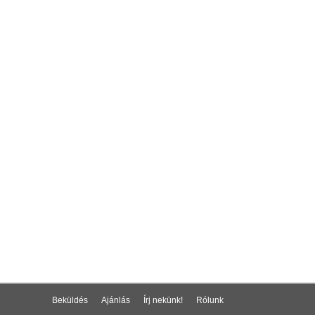
Beküldés
Ajánlás
Írj nekünk!
Rólunk