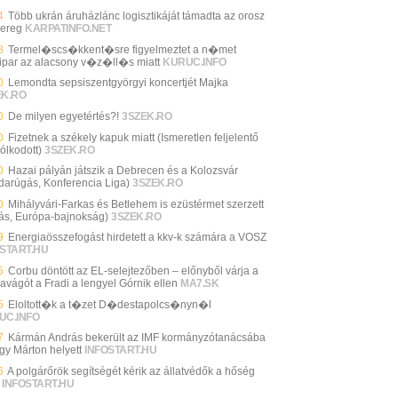
4
Több ukrán áruházlánc logisztikáját támadta az orosz
ereg
KARPATINFO.NET
8
Termel�scs�kkent�sre figyelmeztet a n�met
ipar az alacsony v�z�ll�s miatt
KURUC.INFO
0
Lemondta sepsiszentgyörgyi koncertjét Majka
EK.RO
0
De milyen egyetértés?!
3SZEK.RO
0
Fizetnek a székely kapuk miatt (Ismeretlen feljelentő
ólkodott)
3SZEK.RO
0
Hazai pályán játszik a Debrecen és a Kolozsvár
darúgás, Konferencia Liga)
3SZEK.RO
0
Mihályvári-Farkas és Betlehem is ezüstérmet szerzett
ás, Európa-bajnokság)
3SZEK.RO
9
Energiaösszefogást hirdetett a kkv-k számára a VOSZ
START.HU
5
Corbu döntött az EL-selejtezőben – előnyből várja a
zavágót a Fradi a lengyel Górnik ellen
MA7.SK
5
Eloltott�k a t�zet D�destapolcs�nyn�l
UC.INFO
7
Kármán András bekerült az IMF kormányzótanácsába
gy Márton helyett
INFOSTART.HU
6
A polgárőrök segítségét kérik az állatvédők a hőség
INFOSTART.HU