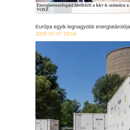
Energiaösszefogást hirdetett a kkv-k számára a
VOSZ
Európa egyik legnagyobb energiatárolój
2026-07-07 20:04