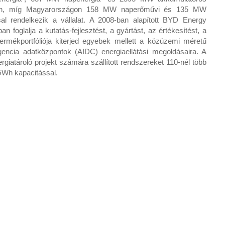
gában, míg Magyarországon 158 MW naperőművi és 135 MW
al rendelkezik a vállalat. A 2008-ban alapított BYD Energy
an foglalja a kutatás-fejlesztést, a gyártást, az értékesítést, a
 termékportfóliója kiterjed egyebek mellett a közüzemi méretű
igencia adatközpontok (AIDC) energiaellátási megoldásaira. A
giatároló projekt számára szállított rendszereket 110-nél több
GWh kapacitással.