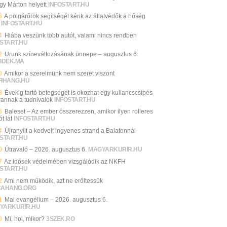
gy Márton helyett
INFOSTART.HU
6
A polgárőrök segítségét kérik az állatvédők a hőség
INFOSTART.HU
4
Hiába veszünk több autót, valami nincs rendben
START.HU
2
Urunk színeváltozásának ünnepe – augusztus 6.
VIDEK.MA
0
Amikor a szerelmünk nem szeret viszont
FIHANG.HU
8
Évekig tartó betegséget is okozhat egy kullancscsípés
 vannak a tudnivalók
INFOSTART.HU
6
Baleset – Az ember összerezzen, amikor ilyen rolleres
ót lát
INFOSTART.HU
4
Újranyílt a kedvelt ingyenes strand a Balatonnál
START.HU
0
Útravaló – 2026. augusztus 6.
MAGYARKURIR.HU
7
Az idősek védelmében vizsgálódik az NKFH
START.HU
2
Ami nem működik, azt ne erőltessük
CAHANG.ORG
1
Mai evangélium – 2026. augusztus 6.
YARKURIR.HU
0
Mi, hol, mikor?
3SZEK.RO