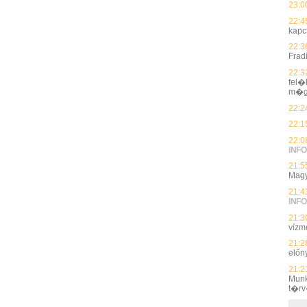
23:0
22:4
kapc
22:3
Frad
22:3
fel�
m�g
22:2
22:1
22:0
INFO
21:5
Magy
21:4
INFO
21:3
vízmé
21:2
előn
21:2
Munk
t�rv