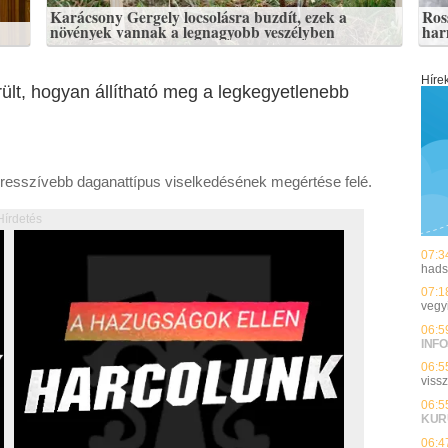
Karácsony Gergely locsolásra buzdít, ezek a
Ros
növények vannak a legnagyobb veszélyben
har
Híre
ült, hogyan állítható meg a legkegyetlenebb
gagresszívebb daganattípus viselkedésének megértése felé.
Hírdetés
07:3
hads
07:1
vegy
06:5
INFO
06:5
viss
06:5
KUR
06:4