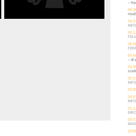
– Na
06:3
miatt
06:2
INFO
06:1
FEL
06:0
FER
05:4
– itt
05:3
szalt
05:2
INFO
05:0
04:4
INFO
02:1
BIR
00:0
MAG
23:0