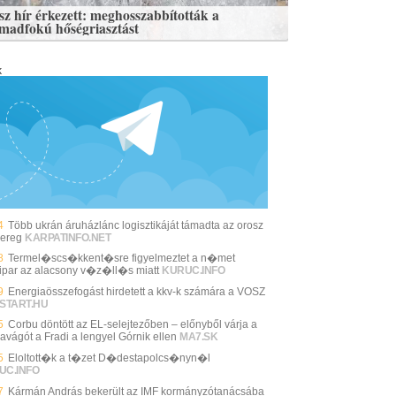
sz hír érkezett: meghosszabbították a
madfokú hőségriasztást
k
4
Több ukrán áruházlánc logisztikáját támadta az orosz
ereg
KARPATINFO.NET
8
Termel�scs�kkent�sre figyelmeztet a n�met
ipar az alacsony v�z�ll�s miatt
KURUC.INFO
9
Energiaösszefogást hirdetett a kkv-k számára a VOSZ
START.HU
5
Corbu döntött az EL-selejtezőben – előnyből várja a
zavágót a Fradi a lengyel Górnik ellen
MA7.SK
5
Eloltott�k a t�zet D�destapolcs�nyn�l
UC.INFO
7
Kármán András bekerült az IMF kormányzótanácsába