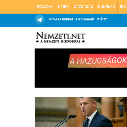
FŐOLDAL
HÍREK
GAZDASÁG
KÜLVILÁG
ELC
Kövess minket Telegramon!
Miért?