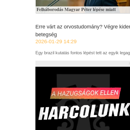
Felháborodás Magyar Péter lépése miatt
Erre várt az orvostudomány? Végre kider
betegség
2026-01-29 14:29
Egy brazil kutatás fontos lépést tett az egyik le