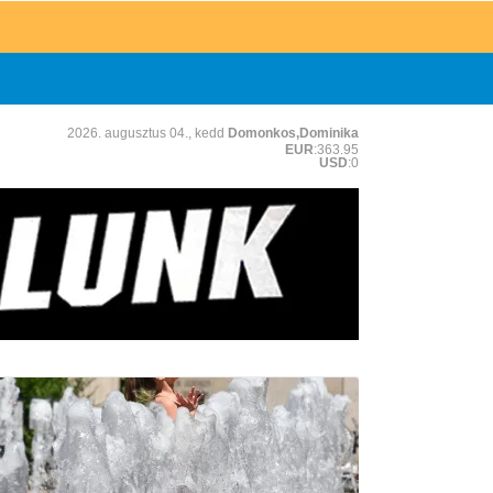
2026. augusztus 04., kedd
Domonkos,Dominika
EUR
:363.95
USD
:0