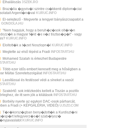
0
Elhalálozás
3SZEK.RO
5
Braz�lia �gyviv�i szintre cs�kkenti diplom�ciai
solatait Argent�n�val
KURUC.INFO
6
El-selejtező - Megverte a lengyel bányászcsapatot a
i
GONDOLA.HU
2
"Nem hagyjuk, hogy a beruh�z�sok olt�r�n
ldozz�k a magyar f�ld �s v�z tisztas�g�t" - vagy
is?
KURUC.INFO
4
Eloltott�k a t�zet Noszlopn�l
KURUC.INFO
5
Megtette az első lépést a Fradi
INFOSTART.HU
8
Mohamed Szalah is érkezhet Budapestre
START.HU
5
Több ezer idős embert keresett meg a hőségben a
ar Máltai Szeretetszolgálat
INFOSTART.HU
3
Lassítással és festéssel védi a síneket a vasút
START.HU
0
Szakértő: sok intézkedés kellett a Tiszán a pozitív
rleghez, de itt sem jók a kilátások
INFOSTART.HU
8
Borbély nyerte az egykori DAC-osok párharcát,
yben a Fradi (+ KÉPGALÉRIA, VIDEÓ)
UJSZO.COM
1
T�r�korsz�gban beny�jtott�k a Kurdiszt�ni
�sp�rt lefegyverz�s�t szab�lyoz�
�nyjavaslatot
KURUC.INFO