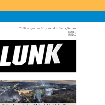
2026. augusztus 06., csütörtök
Berta,Bettina
EUR
:0
USD
:0