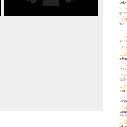
sofő
16:2
genet
16:2
is be
16:1
16:1
INFO
16:1
16:1
inte
16:1
UJS
16:0
GON
16:0
után
16:0
Megl
16:0
támo
FEL
15:5
lako