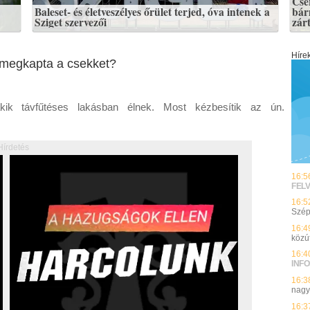
Cse
Baleset- és életveszélyes őrület terjed, óva intenek a
bár
Sziget szervezői
zár
Híre
 megkapta a csekket?
kik távfűtéses lakásban élnek. Most kézbesítik az ún.
Hírdetés
16:5
FEL
16:5
Szép
16:4
közú
16:4
INFO
16:3
nagy
16:3