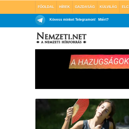
FŐOLDAL
HÍREK
GAZDASÁG
KÜLVILÁG
ELC
Kövess minket Telegramon!
Miért?