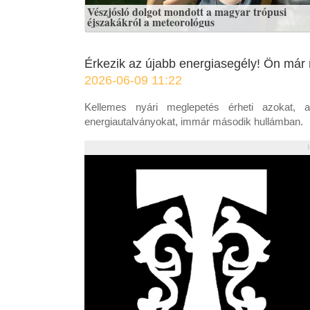
Vészjósló dolgot mondott a magyar trópusi
éjszakákról a meteorológus
Érkezik az újabb energiasegély! Ön már
2026-06-09 11:22
Kellemes nyári meglepetés érheti azokat, a
energiautalványokat, immár második hullámban.