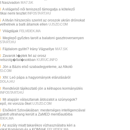
rt Naszvadon
MA7.SK
8
A világelső női teniszező támogatja a kötelező
ikai nemi tesztet
INFOSTART.HU
5
A litván hírszerzés szerint az oroszok ukrán drónokat
vethetnek a balti államok ellen
UJSZO.COM
7
Világtájak
FELVIDEK.MA
6
Meglepő győztes tarolt a balatoni gasztroversenyen
START.HU
6
Fájdalom gyötri? Irány Vágsellye
MA7.SK
6
Zavarok l�ptek fel az orosz
rnetszolg�ltat�sokban
KURUC.INFO
4
Jön a Bázis első szabadegyeteme, az Alkotó
ZO.COM
4
XIV. Leó pápa a hagyományok elárulásáról
DOLA.HU
4
Rendkívüli tájékoztató jön a kétnapos kormányülés
INFOSTART.HU
3
Mi alapján választanak áldozatot a szúnyogok?
epő, mi vonzza őket
UJSZO.COM
0
Elsőként Szlovákiában: mesterséges intelligenciával
gatott ultrahang került a ZaMED mentőautóiba
VIDEK.MA
8
Az aszály miatt takarékos vízhasználatra kéri a
sokat Komárom és a KOMVaK
FELVIDEK.MA