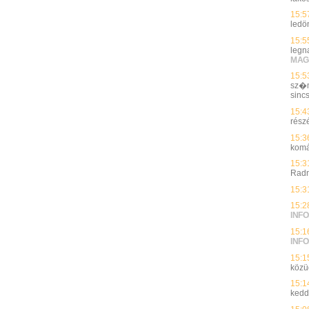
15:5
ledö
15:5
legn
MAG
15:5
sz�m
sinc
15:4
rész
15:3
komá
15:3
Radn
15:3
15:2
INFO
15:1
INFO
15:1
közü
15:1
kedd