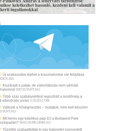
r-Palkovics András a fehérvári tarlótűzről:
mikor keletkezhet hasonló, kezdeni kell valamit a
tkerti ingatlanokkal
k
6
Új szakaszába léphet a krasznahorkai vár felújítása
VIDEK.MA
2
Kiszáradt a patak, de vízkorlátozás nem várható
halomnál
INFOSTART.HU
9
Több száz szabálysértést regisztrált a rendőrség a
ti ellenőrzés során
UJSZO.COM
0
Változik a hőségriasztás – mutatjuk, mire kell készülni
START.HU
8
Mit keres egy katolikus pap-DJ a Budapest Park
színpadán?
MAGYARKURIR.HU
7
Tűzoltók szabadítottak ki egy balesetet szenvedett