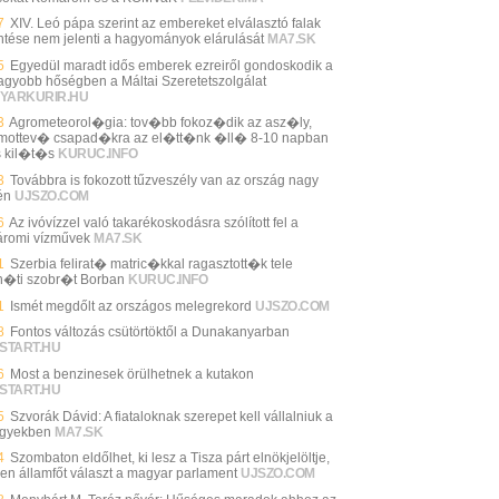
7
XIV. Leó pápa szerint az embereket elválasztó falak
ntése nem jelenti a hagyományok elárulását
MA7.SK
5
Egyedül maradt idős emberek ezreiről gondoskodik a
agyobb hőségben a Máltai Szeretetszolgálat
YARKURIR.HU
3
Agrometeorol�gia: tov�bb fokoz�dik az asz�ly,
ottev� csapad�kra az el�tt�nk �ll� 8-10 napban
s kil�t�s
KURUC.INFO
3
Továbbra is fokozott tűzveszély van az ország nagy
én
UJSZO.COM
6
Az ivóvízzel való takarékoskodásra szólított fel a
romi vízművek
MA7.SK
1
Szerbia felirat� matric�kkal ragasztott�k tele
�ti szobr�t Borban
KURUC.INFO
1
Ismét megdőlt az országos melegrekord
UJSZO.COM
8
Fontos változás csütörtöktől a Dunakanyarban
START.HU
6
Most a benzinesek örülhetnek a kutakon
START.HU
5
Szvorák Dávid: A fiataloknak szerepet kell vállalniuk a
gyekben
MA7.SK
4
Szombaton eldőlhet, ki lesz a Tisza párt elnökjelöltje,
en államfőt választ a magyar parlament
UJSZO.COM