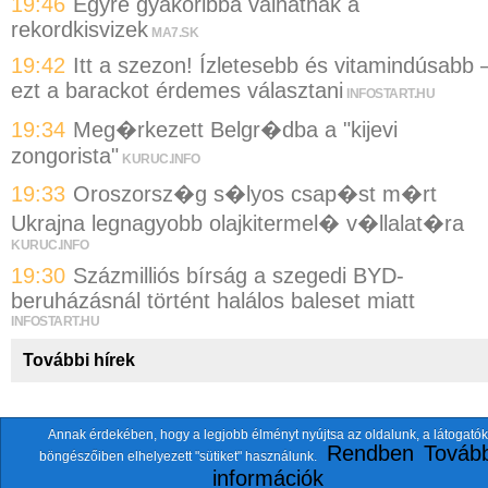
19:46
Egyre gyakoribbá válhatnak a
rekordkisvizek
MA7.SK
19:42
Itt a szezon! Ízletesebb és vitamindúsabb 
ezt a barackot érdemes választani
INFOSTART.HU
19:34
Meg�rkezett Belgr�dba a "kijevi
zongorista"
KURUC.INFO
19:33
Oroszorsz�g s�lyos csap�st m�rt
Ukrajna legnagyobb olajkitermel� v�llalat�ra
KURUC.INFO
19:30
Százmilliós bírság a szegedi BYD-
beruházásnál történt halálos baleset miatt
INFOSTART.HU
További hírek
Annak érdekében, hogy a legjobb élményt nyújtsa az oldalunk, a látogatók
A fentiekkel együtt összesen
118 oldalt
szemlézünk.
Rendben
Tovább
böngészőiben elhelyezett "sütiket" használunk.
ten.itezmen@itezmen
© 2026 Nemzeti.net - E-mail:
információk