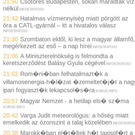
21:50
Csőtörés Budapesten, sokan maradtak víz
nélkül
INFOSTART.HU
21:42
Hatalmas vízmennyiség miatt pörgött az
óra a CATL-gyárnál – itt a hivatalos válasz
INFOSTART.HU
21:30
Szombaton eldől, ki lesz a magyar államfő,
megérkezett az eső – a nap hírei
INFOSTART.HU
21:06
A Miniszterelnökség is felmondta a
keretszerződést Balásy Gyula cégével
INFOSTART.HU
21:02
Rom�ni�ban felhatalmazt�k a
villamosenergia-h�l�zat �zemeltet�j�t a nag
ipari fogyaszt�k lekapcsol�s�ra
KURUC.INFO
20:57
Magyar Nemzet - a hetilap els� sz�ma
KURUC.INFO
20:42
Varga Judit meteorológus: a hőség miatt
emelkedik az ózonszint a talaj közelében
INFOSTART.
20:38
Marokk�ban el�t�ltek h�t taxisof�rt a