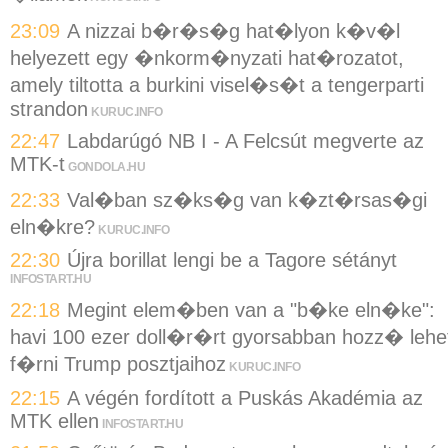
23:09
A nizzai b�r�s�g hat�lyon k�v�l
helyezett egy �nkorm�nyzati hat�rozatot,
amely tiltotta a burkini visel�s�t a tengerparti
strandon
KURUC.INFO
22:47
Labdarúgó NB I - A Felcsút megverte az
MTK-t
GONDOLA.HU
22:33
Val�ban sz�ks�g van k�zt�rsas�gi
eln�kre?
KURUC.INFO
22:30
Újra borillat lengi be a Tagore sétányt
INFOSTART.HU
22:18
Megint elem�ben van a "b�ke eln�ke":
havi 100 ezer doll�r�rt gyorsabban hozz� lehe
f�rni Trump posztjaihoz
KURUC.INFO
22:15
A végén fordított a Puskás Akadémia az
MTK ellen
INFOSTART.HU