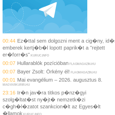
00:44
Ez�ttal sem dolgozni ment a cig�ny, id�
emberek kertj�b�l lopott paprik�t a "rejtett
er�forr�s"
KURUC.INFO
00:07
Hullarablók pozícióban
FLAGMAGAZIN.HU
00:07
Bayer Zsolt: Örkény él!
FLAGMAGAZIN.HU
00:01
Mai evangélium – 2026. augusztus 8.
MAGYARKURIR.HU
23:16
Ir�n jav�ra titkos p�nz�gyi
szolg�ltat�st ny�jt� nemzetk�zi
c�gh�l�zatot szankcion�lt az Egyes�lt
�llamok
KURUC.INFO