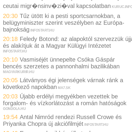
ceutai migr�nsinv�zi�val kapcsolatban
KURUC.INF
20:30
Tűz ütött ki a pesti sportcsarnokban, a
belügyminiszter szerint veszélyben az Európa-
bajnokság
INFOSTART.HU
20:18
Feledy Botond: az alapoktól szervezzük újj
és alakítjuk át a Magyar Külügyi Intézetet
INFOSTART.HU
20:10
Vasmiséjét ünnepelte Csóka Gáspár
bencés szerzetes a pannonhalmi bazilikában
MAGYARKURIR.HU
20:05
Látványos égi jelenségek várnak ránk a
következő napokban
MA7.SK
20:03
Újabb erdélyi megyékben vezettek be
forgalom- és vízkorlátozást a román hatóságok
GONDOLA.HU
19:54
Antal Nimród rendezi Russell Crowe és
Priyanka Chopra új akciófilmjét
INFOSTART.HU