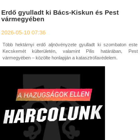
Erdő gyulladt ki Bács-Kiskun és Pest
vármegyében
2026-05-10 07:36
Több hektárnyi erdő aljnövényzete gyulladt ki szombaton este
Kecskemét külterületén, valamint Pilis határában, Pest
vármegyében – közölte honlapján a katasztrófavédelem.