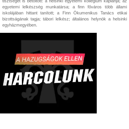
tisztséget is betöltött: a helsinki egyetemi kollégium káplánja; az
egyetemi lelkészség munkatársa; a finn főváros több állami
iskolájában hittant tanított; a Finn Ökumenikus Tanács etikai
bizottságának tagja; tábori lelkész; általános helynök a helsinki
egyházmegyében.