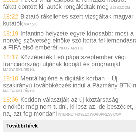
fákat döntött ki, autók rongálódtak meg
UJSZO.COM
18:22
Biztató rákellenes szert vizsgáltak magyar
kutatók
MA7.SK
18:19
Infantino helyzete egyre kínosabb: most a
norvég szövetség elnöke szólította fel lemondásr
a FIFA első emberét
INFOSTART.HU
18:17
Közzétették Leó pápa szeptember végi
franciaországi útjának logóját és programját
MAGYARKURIR.HU
18:10
Mentálhigiéné a digitális korban – Új
szakirányú továbbképzés indul a Pázmány BTK-
MAGYARKURIR.HU
18:06
Kedden választják az új köztársasági
elnököt: még nem tudni, ki lesz az, de beszédet,
na, azt fog mondani
INTERNETFIGYELO.WORDPRESS.COM
További hírek