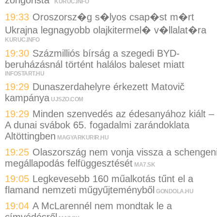
KURUC.INFO
19:33
Oroszorsz�g s�lyos csap�st m�rt
Ukrajna legnagyobb olajkitermel� v�llalat�ra
KURUC.INFO
19:30
Százmilliós bírság a szegedi BYD-
beruházásnál történt halálos baleset miatt
INFOSTART.HU
19:29
Dunaszerdahelyre érkezett Matovič
kampánya
UJSZO.COM
19:29
Minden szenvedés az édesanyához kiált –
A dunai svábok 65. fogadalmi zarándoklata
Altöttingben
MAGYARKURIR.HU
19:25
Olaszország nem vonja vissza a schengen
megállapodás felfüggesztését
MA7.SK
19:05
Legkevesebb 160 műalkotás tűnt el a
flamand nemzeti műgyűjteményből
GONDOLA.HU
19:04
A McLarennél nem mondtak le a
címvédésről