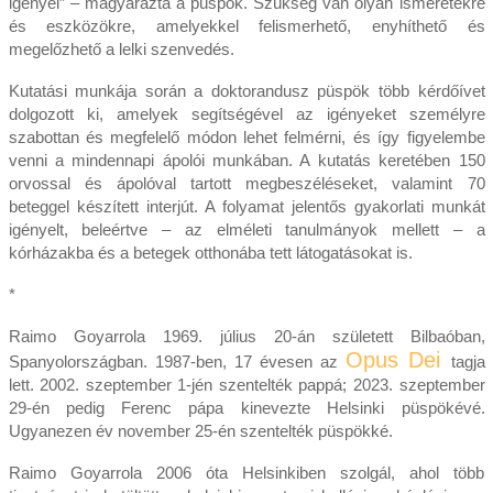
igényel” – magyarázta a püspök. Szükség van olyan ismeretekre
és eszközökre, amelyekkel felismerhető, enyhíthető és
megelőzhető a lelki szenvedés.
Kutatási munkája során a doktorandusz püspök több kérdőívet
dolgozott ki, amelyek segítségével az igényeket személyre
szabottan és megfelelő módon lehet felmérni, és így figyelembe
venni a mindennapi ápolói munkában. A kutatás keretében 150
orvossal és ápolóval tartott megbeszéléseket, valamint 70
beteggel készített interjút. A folyamat jelentős gyakorlati munkát
igényelt, beleértve – az elméleti tanulmányok mellett – a
kórházakba és a betegek otthonába tett látogatásokat is.
*
Raimo Goyarrola 1969. július 20-án született Bilbaóban,
Opus Dei
Spanyolországban. 1987-ben, 17 évesen az
tagja
lett. 2002. szeptember 1-jén szentelték pappá; 2023. szeptember
29-én pedig Ferenc pápa kinevezte Helsinki püspökévé.
Ugyanezen év november 25-én szentelték püspökké.
Raimo Goyarrola 2006 óta Helsinkiben szolgál, ahol több