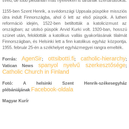
svéd, de több plébánián más nyelveken is tartanak szertartásokat.
1155-ben Szent Henrik, a svédországi Uppsala püspöke missziós
útra indult Finnországba, ahol ő lett az első püspök. A lutheri
reformáció idején, 1522-ben betiltották a katolicizmust az
országban; az utolsó püspök Arvid Kurki volt. 1920-ban, hosszú
szünet után, feloldották a katolikus vallás gyakorlásának tilalmát
Finnországban, és Helsinki lett a finn katolikus egyház központja.
1955. február 25-én a székhelyet egyházmegyei rangra emelték.
AgenSir
ottsibotti.fi
catholic-hierarchy
Forrás:
;
;
;
spanyol nyelvű szerkesztősége
Vatican News
;
Catholic Church in Finland
Fotó: A helsinki Szent Henrik‑székesegyház
Facebook-oldala
plébániájának
Magyar Kurír