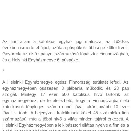
Az finn állam a katolikus egyház jogi státuszát az 1920-as
években ismerte el újból, azóta a püspökök többsége külföldi volt;
Goyarrola az első spanyol származású főpásztor Finnországban,
és a Helsinki Egyházmegye 6. püspöke.
*
A Helsinki Egyházmegye egész Finnország területét lefedi. Az
egyházmegyében összesen 8 plébánia működik, és 28 pap
szolgál. Mintegy 17 ezer 500 katolikus hívő tartozik az
egyházmegyéhez, de feltételezhető, hogy a Finnországban élő
katolikusok tényleges száma ennél jóval, akár további 10 ezer
fővel is több. A bejegyzett katolikusok közel 45 százaléka finn
származású, míg a többi hívő a világ minden tájáról érkezett. A
Helsinki Egyházmegyében a lelkipásztori ellátás nyelve a finn és a