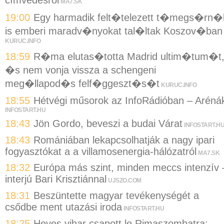
MA7.SK
19:00
Egy harmadik felt�telezett t�megs�rn�
is emberi maradv�nyokat tal�ltak Koszov�ban
KURUC.INFO
18:59
R�ma elutas�totta Madrid ultim�tum�t
�s nem vonja vissza a schengeni
meg�llapod�s felf�ggeszt�s�t
KURUC.INFO
18:55
Hétvégi műsorok az InfoRádióban – Aréná
INFOSTART.HU
18:43
Jön Gordo, beveszi a budai Várat
INFOSTART.H
18:43
Romániában lekapcsolhatják a nagy ipari
fogyasztókat a a villamosenergia-hálózatról
MA7.SK
18:32
Európa más szint, minden meccs intenzív 
interjú Bari Krisztiánnal
UJSZO.COM
18:31
Beszüntette magyar tevékenységét a
csődbe ment utazási iroda
INFOSTART.HU
18:25
Heves vihar csapott le Rimaszombatra: