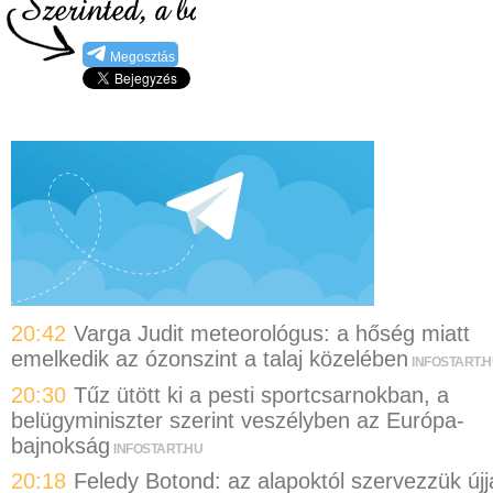
Megosztás
20:42
Varga Judit meteorológus: a hőség miatt
emelkedik az ózonszint a talaj közelében
INFOSTART.
20:30
Tűz ütött ki a pesti sportcsarnokban, a
belügyminiszter szerint veszélyben az Európa-
bajnokság
INFOSTART.HU
20:18
Feledy Botond: az alapoktól szervezzük újj