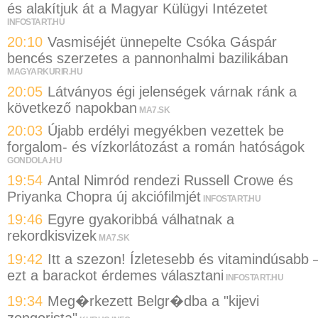
és alakítjuk át a Magyar Külügyi Intézetet
INFOSTART.HU
20:10
Vasmiséjét ünnepelte Csóka Gáspár
bencés szerzetes a pannonhalmi bazilikában
MAGYARKURIR.HU
20:05
Látványos égi jelenségek várnak ránk a
következő napokban
MA7.SK
20:03
Újabb erdélyi megyékben vezettek be
forgalom- és vízkorlátozást a román hatóságok
GONDOLA.HU
19:54
Antal Nimród rendezi Russell Crowe és
Priyanka Chopra új akciófilmjét
INFOSTART.HU
19:46
Egyre gyakoribbá válhatnak a
rekordkisvizek
MA7.SK
19:42
Itt a szezon! Ízletesebb és vitamindúsabb 
ezt a barackot érdemes választani
INFOSTART.HU
19:34
Meg�rkezett Belgr�dba a "kijevi
zongorista"