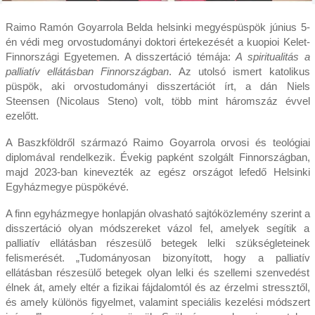
Raimo Ramón Goyarrola Belda helsinki megyéspüspök június 5-
én védi meg orvostudományi doktori értekezését a kuopioi Kelet-
Finnországi Egyetemen. A disszertáció témája:
A spiritualitás a
palliatív ellátásban Finnországban
. Az utolsó ismert katolikus
püspök, aki orvostudományi disszertációt írt, a dán Niels
Steensen (Nicolaus Steno) volt, több mint háromszáz évvel
ezelőtt.
A Baszkföldről származó Raimo Goyarrola orvosi és teológiai
diplomával rendelkezik. Évekig papként szolgált Finnországban,
majd 2023-ban kinevezték az egész országot lefedő Helsinki
Egyházmegye püspökévé.
A finn egyházmegye honlapján olvasható sajtóközlemény szerint a
disszertáció olyan módszereket vázol fel, amelyek segítik a
palliatív ellátásban részesülő betegek lelki szükségleteinek
felismerését. „Tudományosan bizonyított, hogy a palliatív
ellátásban részesülő betegek olyan lelki és szellemi szenvedést
élnek át, amely eltér a fizikai fájdalomtól és az érzelmi stressztől,
és amely különös figyelmet, valamint speciális kezelési módszert