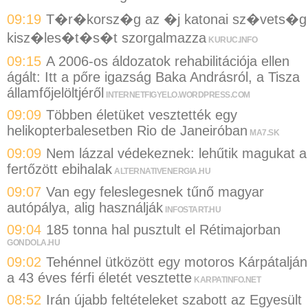
09:19
T�r�korsz�g az �j katonai sz�vets�g
kisz�les�t�s�t szorgalmazza
KURUC.INFO
09:15
A 2006-os áldozatok rehabilitációja ellen
ágált: Itt a pőre igazság Baka Andrásról, a Tisza
államfőjelöltjéről
INTERNETFIGYELO.WORDPRESS.COM
09:09
Többen életüket vesztették egy
helikopterbalesetben Rio de Janeiróban
MA7.SK
09:09
Nem lázzal védekeznek: lehűtik magukat a
fertőzött ebihalak
ALTERNATIVENERGIA.HU
09:07
Van egy feleslegesnek tűnő magyar
autópálya, alig használják
INFOSTART.HU
09:04
185 tonna hal pusztult el Rétimajorban
GONDOLA.HU
09:02
Tehénnel ütközött egy motoros Kárpátalján
a 43 éves férfi életét vesztette
KARPATINFO.NET
08:52
Irán újabb feltételeket szabott az Egyesült