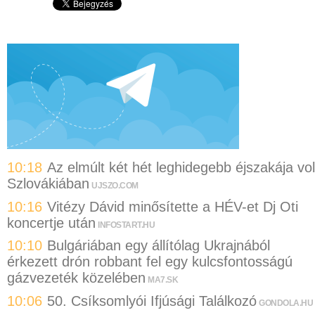
10:18
Az elmúlt két hét leghidegebb éjszakája vol
Szlovákiában
UJSZO.COM
10:16
Vitézy Dávid minősítette a HÉV-et Dj Oti
koncertje után
INFOSTART.HU
10:10
Bulgáriában egy állítólag Ukrajnából
érkezett drón robbant fel egy kulcsfontosságú
gázvezeték közelében
MA7.SK
10:06
50. Csíksomlyói Ifjúsági Találkozó
GONDOLA.HU