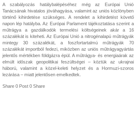
A szabályozás hatálybalépéséhez még az Európai Unió
Tanácsának hivatalos jóváhagyása, valamint az uniós közlönyben
történő kihirdetése szükséges. A rendelet a kihirdetést követő
napon lép hatályba. Az Európai Parlament tájékoztatása szerint a
műtrágya a gazdálkodók termelési költségeinek akár a 16
százalékát is kiteheti. Az Európai Unió a nitrogénalapú műtrágyák
mintegy 30 százalékát, a foszfortartalmú műtrágyák 70
százalékát importból fedezi, miközben az uniós műtrágyagyártás
jelentős mértékben földgázra épül. A műtrágya- és energiaárak az
elmúlt időszak geopolitikai feszültségei – köztük az ukrajnai
háború, valamint a közel-keleti helyzet és a Hormuzi-szoros
lezárása – miatt jelentősen emelkedtek.
Share 0 Post 0 Share