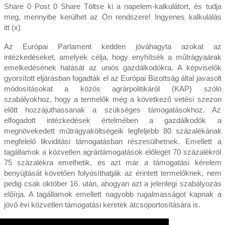
Share 0 Post 0 Share Töltse ki a napelem-kalkulátort, és tudja
meg, mennyibe kerülhet az Ön rendszere! Ingyenes kalkulálás
itt (x)
Az Európai Parlament kedden jóváhagyta azokat az
intézkedéseket, amelyek célja, hogy enyhítsék a műtrágyaárak
emelkedésének hatását az uniós gazdálkodókra. A képviselők
gyorsított eljárásban fogadták el az Európai Bizottság által javasolt
módosításokat a közös agrárpolitikáról (KAP) szóló
szabályokhoz, hogy a termelők még a következő vetési szezon
előtt hozzájuthassanak a szükséges támogatásokhoz. Az
elfogadott intézkedések értelmében a gazdálkodók a
megnövekedett műtrágyaköltségeik legfeljebb 80 százalékának
megfelelő likviditási támogatásban részesülhetnek. Emellett a
tagállamok a közvetlen agrártámogatások előlegét 70 százalékról
75 százalékra emelhetik, és azt már a támogatási kérelem
benyújtását követően folyósíthatják az érintett termelőknek, nem
pedig csak október 16. után, ahogyan azt a jelenlegi szabályozás
előírja. A tagállamok emellett nagyobb rugalmasságot kapnak a
jövő évi közvetlen támogatási keretek átcsoportosítására is.