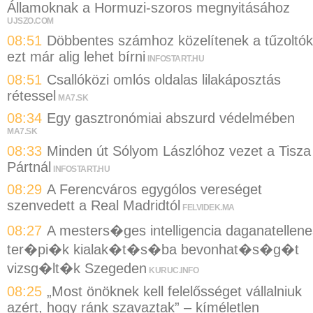
Államoknak a Hormuzi-szoros megnyitásához
UJSZO.COM
08:51
Döbbentes számhoz közelítenek a tűzoltók
ezt már alig lehet bírni
INFOSTART.HU
08:51
Csallóközi omlós oldalas lilakáposztás
rétessel
MA7.SK
08:34
Egy gasztronómiai abszurd védelmében
MA7.SK
08:33
Minden út Sólyom Lászlóhoz vezet a Tisza
Pártnál
INFOSTART.HU
08:29
A Ferencváros egygólos vereséget
szenvedett a Real Madridtól
FELVIDEK.MA
08:27
A mesters�ges intelligencia daganatellene
ter�pi�k kialak�t�s�ba bevonhat�s�g�t
vizsg�lt�k Szegeden
KURUC.INFO
08:25
„Most önöknek kell felelősséget vállalniuk
azért, hogy ránk szavaztak” – kíméletlen