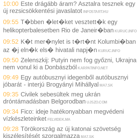
10:00
Este drágább áram? Asztalra tesznek egy
új rezsicsökkentési javaslatot
INFOSTART.HU
09:55
T�bben �let�ket vesztett�k egy
helikopterbalesetben Rio de Janeir�ban
KURUC.INFO
09:52
K�t mer�nylet is t�rt�nt Kolumbi�ban
az �j eln�k els� hivatali napj�n
KURUC.INFO
09:50
Zelenszkij: Putyin nem fog győzni, Ukrajna
nem vonul ki a Donbászból
KARPATINFO.NET
09:49
Egy autóbusznyi idegenből autóbusznyi
jóbarát - interjú Brogyányi Mihállyal
MA7.SK
09:35
Civilek sebesültek meg ukrán
dróntámadásban Belgorodban
UJSZO.COM
09:34
Fico: ideje hatékonyabban megvédeni
vízkészleteinket
FELVIDEK.MA
09:28
Törökország az új katonai szövetség
kiszélesítését szorgalmazza
MA7.SK