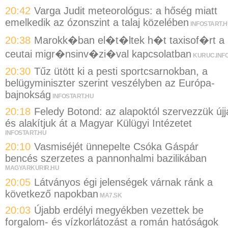
20:42
Varga Judit meteorológus: a hőség miatt
emelkedik az ózonszint a talaj közelében
INFOSTART.
20:38
Marokk�ban el�t�ltek h�t taxisof�rt a
ceutai migr�nsinv�zi�val kapcsolatban
KURUC.INF
20:30
Tűz ütött ki a pesti sportcsarnokban, a
belügyminiszter szerint veszélyben az Európa-
bajnokság
INFOSTART.HU
20:18
Feledy Botond: az alapoktól szervezzük újj
és alakítjuk át a Magyar Külügyi Intézetet
INFOSTART.HU
20:10
Vasmiséjét ünnepelte Csóka Gáspár
bencés szerzetes a pannonhalmi bazilikában
MAGYARKURIR.HU
20:05
Látványos égi jelenségek várnak ránk a
következő napokban
MA7.SK
20:03
Újabb erdélyi megyékben vezettek be
forgalom- és vízkorlátozást a román hatóságok