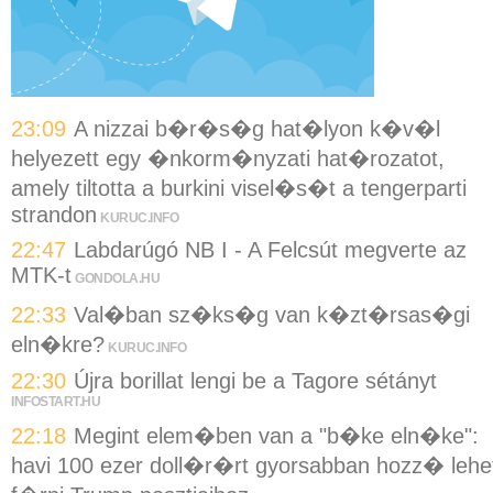
23:09
A nizzai b�r�s�g hat�lyon k�v�l
helyezett egy �nkorm�nyzati hat�rozatot,
amely tiltotta a burkini visel�s�t a tengerparti
strandon
KURUC.INFO
22:47
Labdarúgó NB I - A Felcsút megverte az
MTK-t
GONDOLA.HU
22:33
Val�ban sz�ks�g van k�zt�rsas�gi
eln�kre?
KURUC.INFO
22:30
Újra borillat lengi be a Tagore sétányt
INFOSTART.HU
22:18
Megint elem�ben van a "b�ke eln�ke":
havi 100 ezer doll�r�rt gyorsabban hozz� lehe