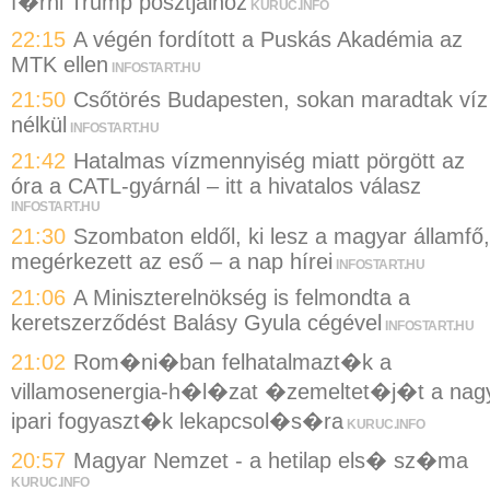
f�rni Trump posztjaihoz
KURUC.INFO
22:15
A végén fordított a Puskás Akadémia az
MTK ellen
INFOSTART.HU
21:50
Csőtörés Budapesten, sokan maradtak víz
nélkül
INFOSTART.HU
21:42
Hatalmas vízmennyiség miatt pörgött az
óra a CATL-gyárnál – itt a hivatalos válasz
INFOSTART.HU
21:30
Szombaton eldől, ki lesz a magyar államfő,
megérkezett az eső – a nap hírei
INFOSTART.HU
21:06
A Miniszterelnökség is felmondta a
keretszerződést Balásy Gyula cégével
INFOSTART.HU
21:02
Rom�ni�ban felhatalmazt�k a
villamosenergia-h�l�zat �zemeltet�j�t a nag
ipari fogyaszt�k lekapcsol�s�ra
KURUC.INFO
20:57
Magyar Nemzet - a hetilap els� sz�ma
KURUC.INFO