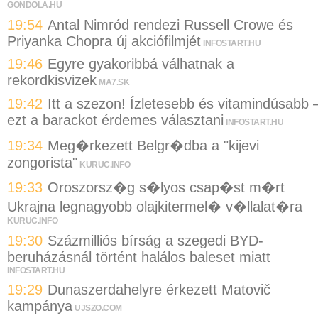
GONDOLA.HU
19:54
Antal Nimród rendezi Russell Crowe és
Priyanka Chopra új akciófilmjét
INFOSTART.HU
19:46
Egyre gyakoribbá válhatnak a
rekordkisvizek
MA7.SK
19:42
Itt a szezon! Ízletesebb és vitamindúsabb 
ezt a barackot érdemes választani
INFOSTART.HU
19:34
Meg�rkezett Belgr�dba a "kijevi
zongorista"
KURUC.INFO
19:33
Oroszorsz�g s�lyos csap�st m�rt
Ukrajna legnagyobb olajkitermel� v�llalat�ra
KURUC.INFO
19:30
Százmilliós bírság a szegedi BYD-
beruházásnál történt halálos baleset miatt
INFOSTART.HU
19:29
Dunaszerdahelyre érkezett Matovič
kampánya
UJSZO.COM