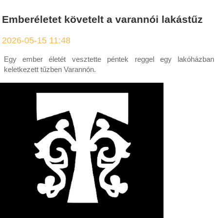
Emberéletet követelt a varannói lakástűz
2026-05-15 11:48
Egy ember életét vesztette péntek reggel egy lakóházban
keletkezett tűzben Varannón.