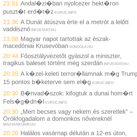
21:51
Andal�zi�ban nyolcezer hekt�ron
puszt�t erd�t�z
KURUC.INFO
21:36
A Dunát átúszva érte el a metrót a lelőtt
vaddisznó
INFOSTART.HU
21:08
Magyar napot tartottak az észak-
macedóniai Krusevóban
GONDOLA.HU
20:44
Főosztályvezetőt gyászol a miniszter,
tragikus baleset történt még szerdán
INFOSTART.HU
20:35
A k�zel-keleti terror�llamnak m�g Trum
15 pontos b�keterve sem el�g
KURUC.INFO
20:30
B�nvad�szok: kifogtuk a dunai hom�rt
Fels�g�dn�l
KURUC.INFO
20:30
„Mert becses vagy nekem és szeretlek” –
Örökfogadalom a domonkos nővéreknél
MAGYARKURIR.HU
20:26
Halálos vasárnap délután a 12-es úton,