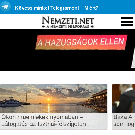
Kövess minket Telegramon!
Miért?
Ókori műemlékek nyomában –
Baka An
Látogatás az Isztriai-félszigeten
sem jog