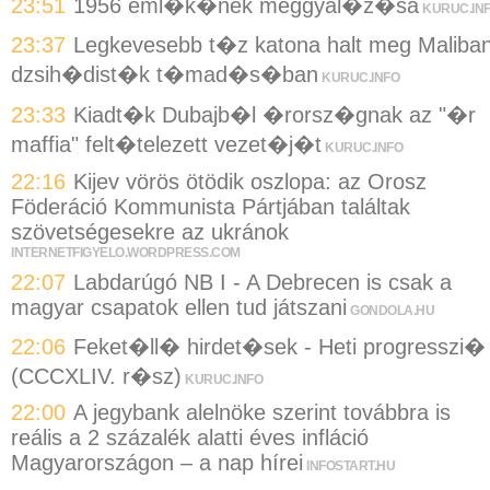
23:51
1956 eml�k�nek meggyal�z�sa
KURUC.IN
23:37
Legkevesebb t�z katona halt meg Maliba
dzsih�dist�k t�mad�s�ban
KURUC.INFO
23:33
Kiadt�k Dubajb�l �rorsz�gnak az "�r
maffia" felt�telezett vezet�j�t
KURUC.INFO
22:16
Kijev vörös ötödik oszlopa: az Orosz
Föderáció Kommunista Pártjában találtak
szövetségesekre az ukránok
INTERNETFIGYELO.WORDPRESS.COM
22:07
Labdarúgó NB I - A Debrecen is csak a
magyar csapatok ellen tud játszani
GONDOLA.HU
22:06
Feket�ll� hirdet�sek - Heti progresszi�
(CCCXLIV. r�sz)
KURUC.INFO
22:00
A jegybank alelnöke szerint továbbra is
reális a 2 százalék alatti éves infláció
Magyarországon – a nap hírei
INFOSTART.HU