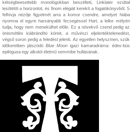
kétségbeesettebb monológokban beszélteti, Linklater ezúttal
lesötétíti a horizontot, és finom elégiát kerekít a fogatókönyvből. S
felhívja nézője figyelmét arra a komor csendre, amelyet hiába
nyomna el egyre harsányabb fecsegéssel Hart, a lelke mélyén
tudja, hogy nem menekülhet előle. Ez a növekvő csend pedig az
önismétlés kiábrándító köreit, a művészi eljelentéktelenedést,
végső soron pedig a feledést jelenti. Az egyetlen helyszínen, szűk
időkeretben játszódó
Blue Moon
igazi kamaradráma: édes-bús
epilógusa egy alkotói életmű semmibe hullásának.