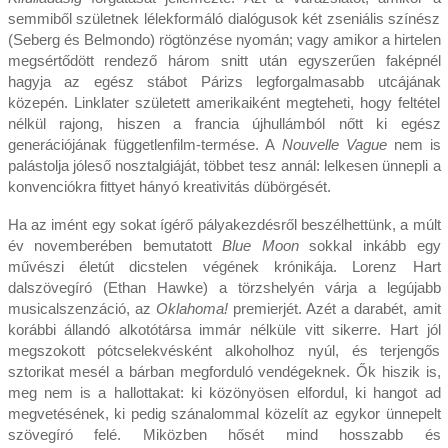
semmiből születnek lélekformáló dialógusok két zseniális színész
(Seberg és Belmondo) rögtönzése nyomán; vagy amikor a hirtelen
megsértődött rendező három snitt után egyszerűen faképnél
hagyja az egész stábot Párizs legforgalmasabb utcájának
közepén. Linklater született amerikaiként megteheti, hogy feltétel
nélkül rajong, hiszen a francia újhullámból nőtt ki egész
generációjának függetlenfilm-termése. A
Nouvelle Vague
nem is
palástolja jóleső nosztalgiáját, többet tesz annál: lelkesen ünnepli a
konvenciókra fittyet hányó kreativitás dübörgését.
Ha az imént egy sokat ígérő pályakezdésről beszélhettünk, a múlt
év novemberében bemutatott
Blue Moon
sokkal inkább egy
művészi életút dicstelen végének krónikája. Lorenz Hart
dalszövegíró (Ethan Hawke) a törzshelyén várja a legújabb
musicalszenzáció, az
Oklahoma!
premierjét. Azét a darabét, amit
korábbi állandó alkotótársa immár nélküle vitt sikerre. Hart jól
megszokott pótcselekvésként alkoholhoz nyúl, és terjengős
sztorikat mesél a bárban megforduló vendégeknek. Ők hiszik is,
meg nem is a hallottakat: ki közönyösen elfordul, ki hangot ad
megvetésének, ki pedig szánalommal közelít az egykor ünnepelt
szövegíró felé. Miközben hősét mind hosszabb és