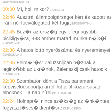
MAGYARKURIR.HU
00:00
Mi, hol, mikor?
3SZEK.RO
22:46
Ausztrál állampolgárságot kért és kapott a
iráni női fociválogatott két tagja
INFOSTART.HU
22:45
Bez�r az orsz�g egyik legnagyobb
bicikligy�ra, 483 ember marad munka n�lk�l
KURUC.INFO
22:36
A hatos lottó nyerőszámai és nyereményei
GONDOLA.HU
22:35
Felm�r�s: Zaluzsnijban b�znak a
legink�bb az ukr�nok, Zelenszkij csak hatodik
KURUC.INFO
22:30
Szombaton dönt a Tisza parlamenti
képviselőcsoportja arról, kit jelöl köztársasági
elnöknek – a nap hírei
INFOSTART.HU
22:24
Holnapt�l nincs sz�ks�g az �nk�ntes
fogyaszt�scs�kkent�sre
KURUC.INFO