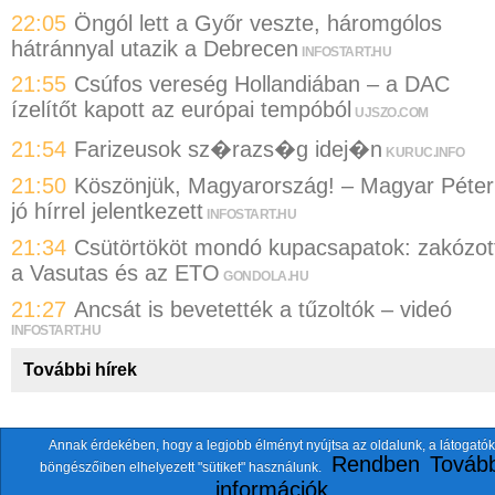
22:05
Öngól lett a Győr veszte, háromgólos
hátránnyal utazik a Debrecen
INFOSTART.HU
21:55
Csúfos vereség Hollandiában – a DAC
ízelítőt kapott az európai tempóból
UJSZO.COM
21:54
Farizeusok sz�razs�g idej�n
KURUC.INFO
21:50
Köszönjük, Magyarország! – Magyar Péter
jó hírrel jelentkezett
INFOSTART.HU
21:34
Csütörtököt mondó kupacsapatok: zakózot
a Vasutas és az ETO
GONDOLA.HU
21:27
Ancsát is bevetették a tűzoltók – videó
INFOSTART.HU
További hírek
Annak érdekében, hogy a legjobb élményt nyújtsa az oldalunk, a látogatók
A fentiekkel együtt összesen
118 oldalt
szemlézünk.
Rendben
Tovább
böngészőiben elhelyezett "sütiket" használunk.
ten.itezmen@itezmen
© 2026 Nemzeti.net - E-mail:
információk