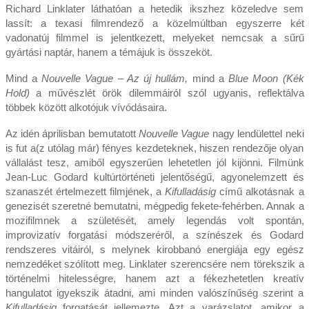
Richard Linklater láthatóan a hetedik ikszhez közeledve sem
lassít: a texasi filmrendező a közelmúltban egyszerre két
vadonatúj filmmel is jelentkezett, melyeket nemcsak a sűrű
gyártási naptár, hanem a témájuk is összeköt.
Mind a
Nouvelle Vague
– Az új hullám,
mind a
Blue Moon (Kék
Hold)
a művészlét örök dilemmáiról szól ugyanis, reflektálva
többek között alkotójuk vívódásaira.
Az idén áprilisban bemutatott
Nouvelle Vague
nagy lendülettel neki
is fut a(z utólag már) fényes kezdeteknek, hiszen rendezője olyan
vállalást tesz, amiből egyszerűen lehetetlen jól kijönni. Filmünk
Jean-Luc Godard kultúrtörténeti jelentőségű, agyonelemzett és
szanaszét értelmezett filmjének, a
Kifulladásig
című alkotásnak a
genezisét szeretné bemutatni, mégpedig fekete-fehérben. Annak a
mozifilmnek a születését, amely legendás volt spontán,
improvizatív forgatási módszeréről, a színészek és Godard
rendszeres vitáiról, s melynek kirobbanó energiája egy egész
nemzedéket szólított meg. Linklater szerencsére nem törekszik a
történelmi hitelességre, hanem azt a fékezhetetlen kreatív
hangulatot igyekszik átadni, ami minden valószínűség szerint a
Kifulladásig
forgatását jellemezte. Azt a varázslatot, amikor a