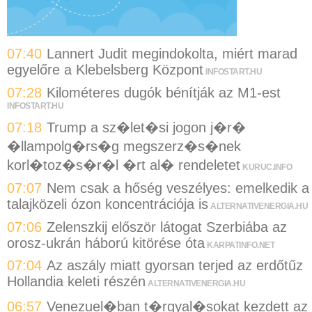
07:40
Lannert Judit megindokolta, miért marad
egyelőre a Klebelsberg Központ
INFOSTART.HU
07:28
Kilométeres dugók bénítják az M1-est
INFOSTART.HU
07:18
Trump a sz�let�si jogon j�r�
�llampolg�rs�g megszerz�s�nek
korl�toz�s�r�l �rt al� rendeletet
KURUC.INFO
07:07
Nem csak a hőség veszélyes: emelkedik a
talajközeli ózon koncentrációja is
ALTERNATIVENERGIA.HU
07:06
Zelenszkij először látogat Szerbiába az
orosz-ukrán háború kitörése óta
KARPATINFO.NET
07:04
Az aszály miatt gyorsan terjed az erdőtűz
Hollandia keleti részén
ALTERNATIVENERGIA.HU
06:57
Venezuel�ban t�rgyal�sokat kezdett az