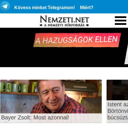
Kövess minket Telegramon!
Miért?
Istent a
Börtönvi
Bayer Zsolt: Most azonnal!
búcsúzt