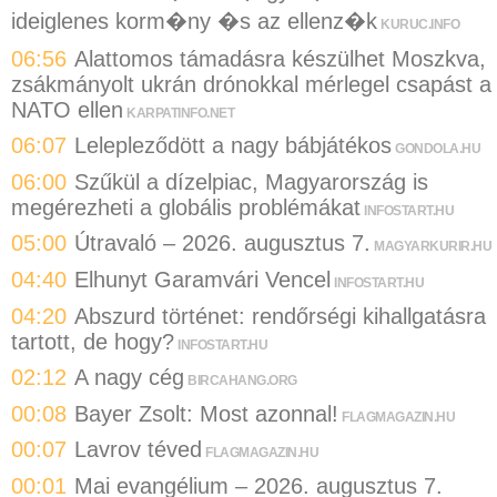
ideiglenes korm�ny �s az ellenz�k
KURUC.INFO
06:56
Alattomos támadásra készülhet Moszkva,
zsákmányolt ukrán drónokkal mérlegel csapást a
NATO ellen
KARPATINFO.NET
06:07
Lelepleződött a nagy bábjátékos
GONDOLA.HU
06:00
Szűkül a dízelpiac, Magyarország is
megérezheti a globális problémákat
INFOSTART.HU
05:00
Útravaló – 2026. augusztus 7.
MAGYARKURIR.HU
04:40
Elhunyt Garamvári Vencel
INFOSTART.HU
04:20
Abszurd történet: rendőrségi kihallgatásra
tartott, de hogy?
INFOSTART.HU
02:12
A nagy cég
BIRCAHANG.ORG
00:08
Bayer Zsolt: Most azonnal!
FLAGMAGAZIN.HU
00:07
Lavrov téved
FLAGMAGAZIN.HU
00:01
Mai evangélium – 2026. augusztus 7.