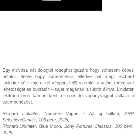
Egy művész két dologtól retteghet igazán: hogy sohasem képes
befutni, illetve hogy ismeretlenül, elfedve hal meg. Richard
Linklater két filmje e két végpont felől szemléli a valódi művészet
lehetőségét és buktatóit – saját magának is tükröt állítva. Linklater
lélekben örök kamaszként, elképesztő vagánysággal vállalja a
szembenézést.
Richard Linklater:
Nouvelle Vague – Az új hullám
, ARP
Sélection/Canal+, 106 perc, 2025;
Richard Linklater:
Blue Moon
, Sony Pictures Classics, 100 perc,
2025.