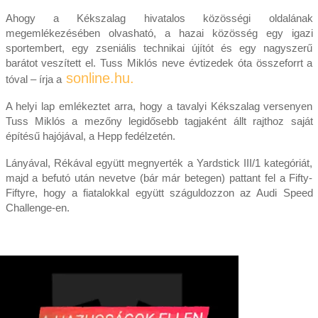
Ahogy a Kékszalag hivatalos közösségi oldalának
megemlékezésében olvasható, a hazai közösség egy igazi
sportembert, egy zseniális technikai újítót és egy nagyszerű
barátot veszített el. Tuss Miklós neve évtizedek óta összeforrt a
sonline.hu.
tóval – írja a
A helyi lap emlékeztet arra, hogy a tavalyi Kékszalag versenyen
Tuss Miklós a mezőny legidősebb tagjaként állt rajthoz saját
építésű hajójával, a Hepp fedélzetén.
Lányával, Rékával együtt megnyerték a Yardstick III/1 kategóriát,
majd a befutó után nevetve (bár már betegen) pattant fel a Fifty-
Fiftyre, hogy a fiatalokkal együtt száguldozzon az Audi Speed
Challenge-en.