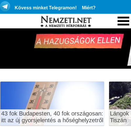
Kövess minket Telegramon!
Miért?
43 fok Budapesten, 40 fok országosan:
Lángok 
itt az új gyorsjelentés a hőséghelyzetről
Tiszán