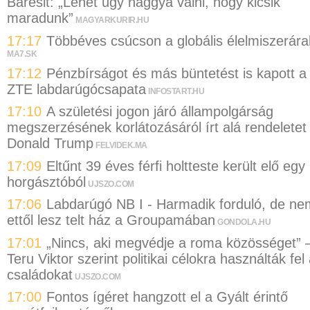
Baresit: „Lehet úgy naggyá válni, hogy kicsik
maradunk”
MAGYARKURIR.HU
17:17
Többéves csúcson a globális élelmiszerára
MA7.SK
17:12
Pénzbírságot és más büntetést is kapott a
ZTE labdarúgócsapata
INFOSTART.HU
17:10
A születési jogon járó állampolgárság
megszerzésének korlátozásáról írt alá rendeletet
Donald Trump
FELVIDEK.MA
17:09
Eltűnt 39 éves férfi holtteste került elő egy
horgásztóból
UJSZO.COM
17:06
Labdarúgó NB I - Harmadik forduló, de ne
ettől lesz telt ház a Groupamában
GONDOLA.HU
17:01
„Nincs, aki megvédje a roma közösséget” 
Teru Viktor szerint politikai célokra használták fel
családokat
UJSZO.COM
17:00
Fontos ígéret hangzott el a Gyált érintő