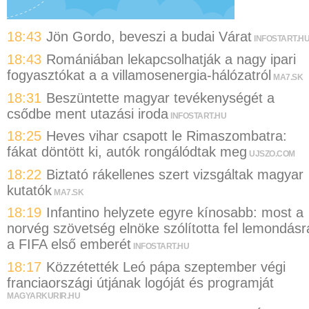
18:43
Jön Gordo, beveszi a budai Várat
INFOSTART.H
18:43
Romániában lekapcsolhatják a nagy ipari
fogyasztókat a a villamosenergia-hálózatról
MA7.SK
18:31
Beszüntette magyar tevékenységét a
csődbe ment utazási iroda
INFOSTART.HU
18:25
Heves vihar csapott le Rimaszombatra:
fákat döntött ki, autók rongálódtak meg
UJSZO.COM
18:22
Biztató rákellenes szert vizsgáltak magyar
kutatók
MA7.SK
18:19
Infantino helyzete egyre kínosabb: most a
norvég szövetség elnöke szólította fel lemondásr
a FIFA első emberét
INFOSTART.HU
18:17
Közzétették Leó pápa szeptember végi
franciaországi útjának logóját és programját
MAGYARKURIR.HU