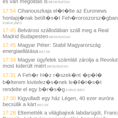
és van megoldás is
INFOSTART.HU
17:54
Cihanouszkaja el�t�lte az Euronews
honlapj�nak betilt�s�t Feh�roroszorsz�gban
KURUC.INFO
17:45
Belvárosi szállodában száll meg a Real
Madrid Budapesten
INFOSTART.HU
17:45
Magyar Péter: Stabil Magyarország
energiaellátása
MA7.SK
17:34
Magyar ügyfelek számláit zárolja a Revolut
most kiderült miért
INFOSTART.HU
17:31
A Feh�r H�z r�szek�nt �p�l�
b�lterem kivitelez�s�nek le�ll�t�s�t
rendelte el egy b�r�s�g
KURUC.INFO
17:30
Kigyulladt egy ház Légen, 40 ezer euróra
becsülik a kárt
MA7.SK
17:28
Eltemették a világbajnok labdarúgót, Franc