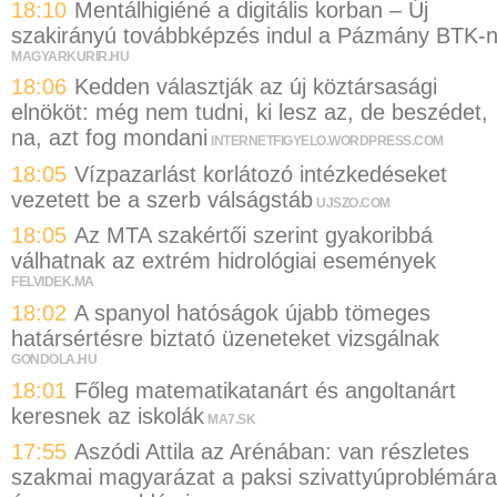
18:10
Mentálhigiéné a digitális korban – Új
szakirányú továbbképzés indul a Pázmány BTK-
MAGYARKURIR.HU
18:06
Kedden választják az új köztársasági
elnököt: még nem tudni, ki lesz az, de beszédet,
na, azt fog mondani
INTERNETFIGYELO.WORDPRESS.COM
18:05
Vízpazarlást korlátozó intézkedéseket
vezetett be a szerb válságstáb
UJSZO.COM
18:05
Az MTA szakértői szerint gyakoribbá
válhatnak az extrém hidrológiai események
FELVIDEK.MA
18:02
A spanyol hatóságok újabb tömeges
határsértésre biztató üzeneteket vizsgálnak
GONDOLA.HU
18:01
Főleg matematikatanárt és angoltanárt
keresnek az iskolák
MA7.SK
17:55
Aszódi Attila az Arénában: van részletes
szakmai magyarázat a paksi szivattyúproblémára