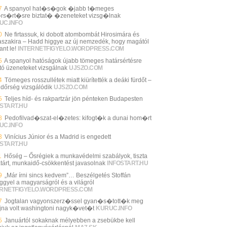
7
A spanyol hat�s�gok �jabb t�meges
rs�rt�sre biztat� �zeneteket vizsg�lnak
UC.INFO
0
Ne firtassuk, ki dobott atombombát Hirosimára és
szakira – Hadd higgye az új nemzedék, hogy magától
ant le!
INTERNETFIGYELO.WORDPRESS.COM
5
A spanyol hatóságok újabb tömeges határsértésre
ató üzeneteket vizsgálnak
UJSZO.COM
4
Tömeges rosszullétek miatt kiürítették a deáki fürdőt –
ndőrség vizsgálódik
UJSZO.COM
5
Teljes híd- és rakpartzár jön pénteken Budapesten
START.HU
8
Pedofilvad�szat-el�zetes: kifogt�k a dunai hom�rt
UC.INFO
3
Vinícius Júnior és a Madrid is engedett
START.HU
1
Hőség – Ősrégiek a munkavédelmi szabályok, tiszta
tárt, munkaidő-csökkentést javasolnak
INFOSTART.HU
9
„Már írni sincs kedvem”… Beszélgetés Stoffán
ggyel a magyarságról és a világról
ERNETFIGYELO.WORDPRESS.COM
7
Jogtalan vagyonszerz�ssel gyan�s�tott�k meg
jna volt washingtoni nagyk�vet�t
KURUC.INFO
5
Januártól sokaknak mélyebben a zsebükbe kell