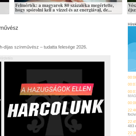
Felmérték: a magyarok 80 százaléka megértette,
Vés
hogy spórolni kell a vízzel és az energiával, de...
éjs
Híre
ínművész
th-díjas színművész – tudatta felesége 2026.
Hírdetés
00:0
00:0
00:0
MAG
00:0
22:4
fociv
22:4
483 
22:3