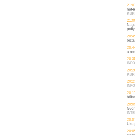
21:0
hat�
KUR
21:0
Naga
potty
20:4
bizt
20:4
a re
20:3
INFO
20:2
KUR
20:2
INFO
20:1
hőha
20:0
Györ
INT
20:0
Ukra
20:0