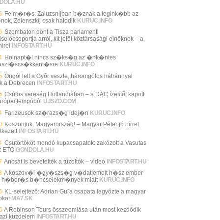
DOLA.HU
5
Felm�r�s: Zaluzsnijban b�znak a legink�bb az
nok, Zelenszkij csak hatodik
KURUC.INFO
0
Szombaton dönt a Tisza parlamenti
selőcsoportja arról, kit jelöl köztársasági elnöknek – a
írei
INFOSTART.HU
4
Holnapt�l nincs sz�ks�g az �nk�ntes
aszt�scs�kkent�sre
KURUC.INFO
5
Öngól lett a Győr veszte, háromgólos hátránnyal
ik a Debrecen
INFOSTART.HU
5
Csúfos vereség Hollandiában – a DAC ízelítőt kapott
urópai tempóból
UJSZO.COM
4
Farizeusok sz�razs�g idej�n
KURUC.INFO
0
Köszönjük, Magyarország! – Magyar Péter jó hírrel
tkezett
INFOSTART.HU
4
Csütörtököt mondó kupacsapatok: zakózott a Vasutas
z ETO
GONDOLA.HU
7
Ancsát is bevetették a tűzoltók – videó
INFOSTART.HU
3
A koszov�i �gy�szs�g v�dat emelt h�sz ember
n h�bor�s b�ncselekm�nyek miatt
KURUC.INFO
5
KL-selejtező: Adrian Guľa csapata legyőzte a magyar
okot
MA7.SK
5
A Robinson Tours összeomlása után most kezdődik
gazi küzdelem
INFOSTART.HU