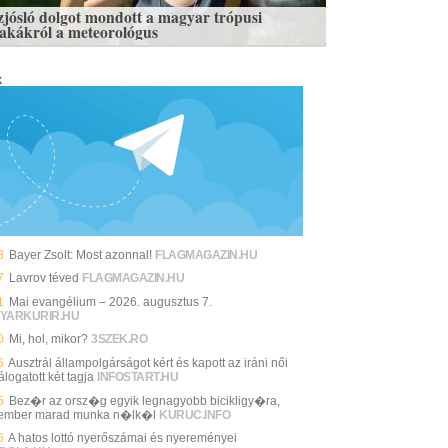
zjósló dolgot mondott a magyar trópusi
zakákról a meteorológus
k
8
Bayer Zsolt: Most azonnal!
FLAGMAGAZIN.HU
7
Lavrov téved
FLAGMAGAZIN.HU
1
Mai evangélium – 2026. augusztus 7.
YARKURIR.HU
0
Mi, hol, mikor?
3SZEK.RO
6
Ausztrál állampolgárságot kért és kapott az iráni női
álogatott két tagja
INFOSTART.HU
5
Bez�r az orsz�g egyik legnagyobb bicikligy�ra,
ember marad munka n�lk�l
KURUC.INFO
6
A hatos lottó nyerőszámai és nyereményei