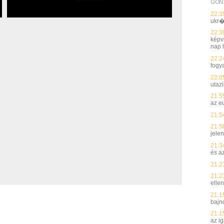
GON
22:3
ukr�
22:3
képvi
nap h
22:2
fogy
22:0
utaz
21:5
az e
21:5
21:5
jelen
21:3
és a
21:2
21:2
elle
21:1
bajn
21:1
az i