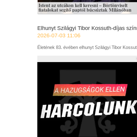
Istent az utcákon kell keresni – Börtönviselt
fiatalokat segítő paptól búcsúztak Milánóban
Elhunyt Szilágyi Tibor Kossuth-díjas sz
2026-07-03 11:06
Életének 83. évében elhunyt Szilágyi Tibor Kossu