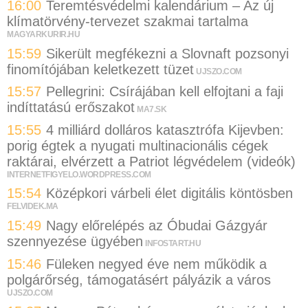
16:00
Teremtésvédelmi kalendárium – Az új
klímatörvény-tervezet szakmai tartalma
MAGYARKURIR.HU
15:59
Sikerült megfékezni a Slovnaft pozsonyi
finomítójában keletkezett tüzet
UJSZO.COM
15:57
Pellegrini: Csírájában kell elfojtani a faji
indíttatású erőszakot
MA7.SK
15:55
4 milliárd dolláros katasztrófa Kijevben:
porig égtek a nyugati multinacionális cégek
raktárai, elvérzett a Patriot légvédelem (videók)
INTERNETFIGYELO.WORDPRESS.COM
15:54
Középkori várbeli élet digitális köntösben
FELVIDEK.MA
15:49
Nagy előrelépés az Óbudai Gázgyár
szennyezése ügyében
INFOSTART.HU
15:46
Füleken negyed éve nem működik a
polgárőrség, támogatásért pályázik a város
UJSZO.COM