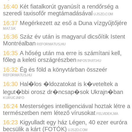
16:40
Két fiatalkorút gyanúsít a rendőrség a
szeredi taxisofőr megtámadásával
UJSZO.COM
16:37
Megérkezett az eső a Duna vízgyűjtőjére
MA7.SK
16:36
Száz év után is magyarul dicsőítik Istent
Montréalban
REFORMATUS.HU
16:35
A hőség után ma erre is számítani kell,
főleg a keleti országrészben
INFOSTART.HU
16:32
Ég és föld a könyvtárban összeér
REFORMATUS.HU
16:30
Hal�los �ldozatokat is k�veteltek a
legut�bbi orosz dr�ncsap�sok Ukrajn�ban
KURUC.INFO
16:24
Mesterséges intelligenciával hoztak létre a
természetben nem létező vírusokat
FELVIDEK.MA
16:23
Kigyulladt egy ház Légen, 40 ezer euróra
becsülik a kárt (FOTÓK)
UJSZO.COM