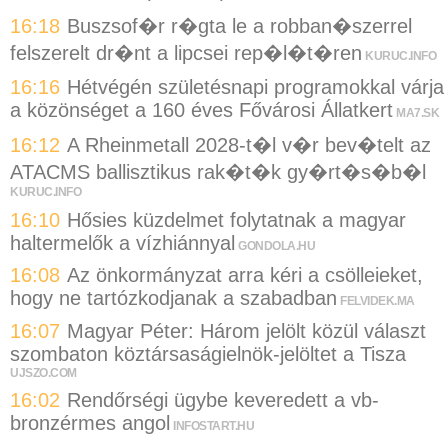
16:18
Buszsof�r r�gta le a robban�szerrel
felszerelt dr�nt a lipcsei rep�l�t�ren
KURUC.INFO
16:16
Hétvégén születésnapi programokkal várja
a közönséget a 160 éves Fővárosi Állatkert
MA7.SK
16:12
A Rheinmetall 2028-t�l v�r bev�telt az
ATACMS ballisztikus rak�t�k gy�rt�s�b�l
KURUC.INFO
16:10
Hősies küzdelmet folytatnak a magyar
haltermelők a vízhiánnyal
GONDOLA.HU
16:08
Az önkormányzat arra kéri a csölleieket,
hogy ne tartózkodjanak a szabadban
FELVIDEK.MA
16:07
Magyar Péter: Három jelölt közül választ
szombaton köztársaságielnök-jelöltet a Tisza
UJSZO.COM
16:02
Rendőrségi ügybe keveredett a vb-
bronzérmes angol
INFOSTART.HU