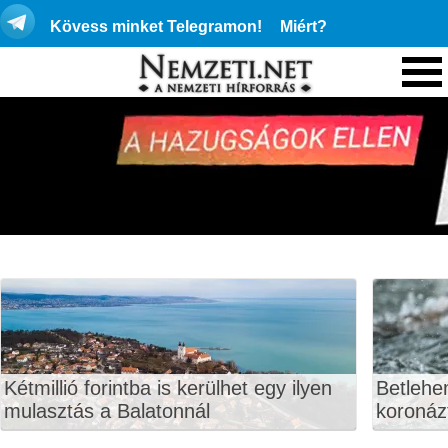
Kövess minket Telegramon!
Miért?
Kétmillió forintba is kerülhet egy ilyen
Betlehe
mulasztás a Balatonnál
koronáz