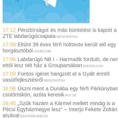
17:12
Pénzbírságot és más büntetést is kapott a
ZTE labdarúgócsapata
INFOSTART.HU
17:09
Eltűnt 39 éves férfi holtteste került elő egy
horgásztóból
UJSZO.COM
17:06
Labdarúgó NB I - Harmadik forduló, de ne
ettől lesz telt ház a Groupamában
GONDOLA.HU
17:00
Fontos ígéret hangzott el a Gyált érintő
vasútfejlesztésről
INFOSTART.HU
16:58
Úszni ment a Dunába egy férfi Párkányba
csütörtökön, azóta keresik
MA7.SK
16:45
„Szűk hazám a Kármel mellett mindig is a
Pécsi Egyházmegye lesz” – Interjú Fekete Zoltán
atyával
MAGYARKURIR.HU