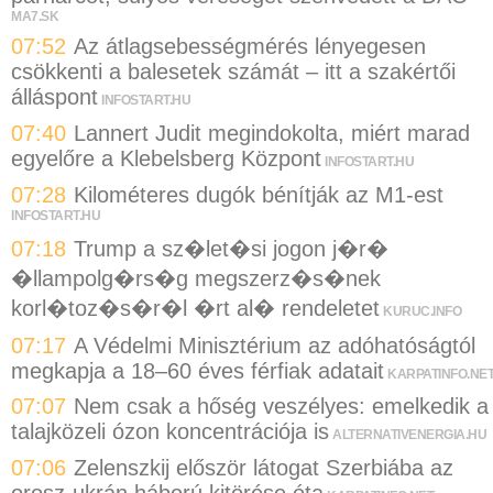
MA7.SK
07:52
Az átlagsebességmérés lényegesen
csökkenti a balesetek számát – itt a szakértői
álláspont
INFOSTART.HU
07:40
Lannert Judit megindokolta, miért marad
egyelőre a Klebelsberg Központ
INFOSTART.HU
07:28
Kilométeres dugók bénítják az M1-est
INFOSTART.HU
07:18
Trump a sz�let�si jogon j�r�
�llampolg�rs�g megszerz�s�nek
korl�toz�s�r�l �rt al� rendeletet
KURUC.INFO
07:17
A Védelmi Minisztérium az adóhatóságtól
megkapja a 18–60 éves férfiak adatait
KARPATINFO.NE
07:07
Nem csak a hőség veszélyes: emelkedik a
talajközeli ózon koncentrációja is
ALTERNATIVENERGIA.HU
07:06
Zelenszkij először látogat Szerbiába az
orosz-ukrán háború kitörése óta