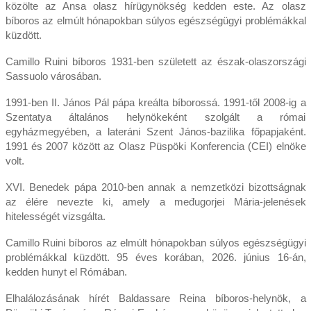
közölte az Ansa olasz hírügynökség kedden este. Az olasz
bíboros az elmúlt hónapokban súlyos egészségügyi problémákkal
küzdött.
Camillo Ruini bíboros 1931-ben született az észak-olaszországi
Sassuolo városában.
1991-ben II. János Pál pápa kreálta bíborossá. 1991-től 2008-ig a
Szentatya általános helynökeként szolgált a római
egyházmegyében, a lateráni Szent János-bazilika főpapjaként.
1991 és 2007 között az Olasz Püspöki Konferencia (CEI) elnöke
volt.
XVI. Benedek pápa 2010-ben annak a nemzetközi bizottságnak
az élére nevezte ki, amely a međugorjei Mária-jelenések
hitelességét vizsgálta.
Camillo Ruini bíboros az elmúlt hónapokban súlyos egészségügyi
problémákkal küzdött. 95 éves korában, 2026. június 16-án,
kedden hunyt el Rómában.
Elhalálozásának hírét Baldassare Reina bíboros-helynök, a