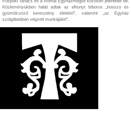
Püspöki Tanács és a Római Egyházmegye közösen jelentette be.
Közleményükben hálát adtak az elhunyt bíboros „hosszú és
gyümölcsöző keresztény életéért”, valamint „az Egyház
szolgálatában végzett munkájáért”.