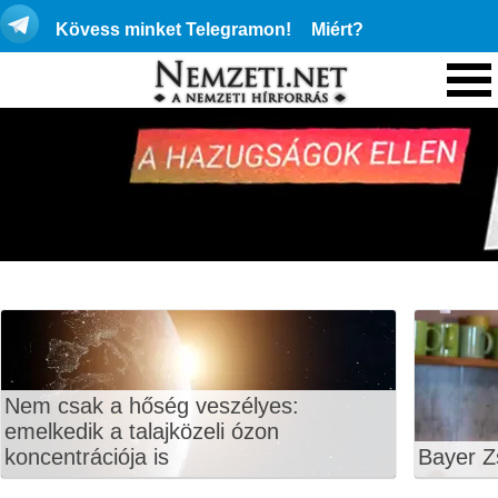
Kövess minket Telegramon!
Miért?
Nem csak a hőség veszélyes:
emelkedik a talajközeli ózon
koncentrációja is
Bayer Z