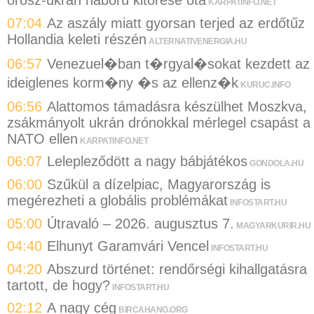
KARPATINFO.NET
07:04
Az aszály miatt gyorsan terjed az erdőtűz
Hollandia keleti részén
ALTERNATIVENERGIA.HU
06:57
Venezuel�ban t�rgyal�sokat kezdett az
ideiglenes korm�ny �s az ellenz�k
KURUC.INFO
06:56
Alattomos támadásra készülhet Moszkva,
zsákmányolt ukrán drónokkal mérlegel csapást a
NATO ellen
KARPATINFO.NET
06:07
Lelepleződött a nagy bábjátékos
GONDOLA.HU
06:00
Szűkül a dízelpiac, Magyarország is
megérezheti a globális problémákat
INFOSTART.HU
05:00
Útravaló – 2026. augusztus 7.
MAGYARKURIR.HU
04:40
Elhunyt Garamvári Vencel
INFOSTART.HU
04:20
Abszurd történet: rendőrségi kihallgatásra
tartott, de hogy?
INFOSTART.HU
02:12
A nagy cég
BIRCAHANG.ORG