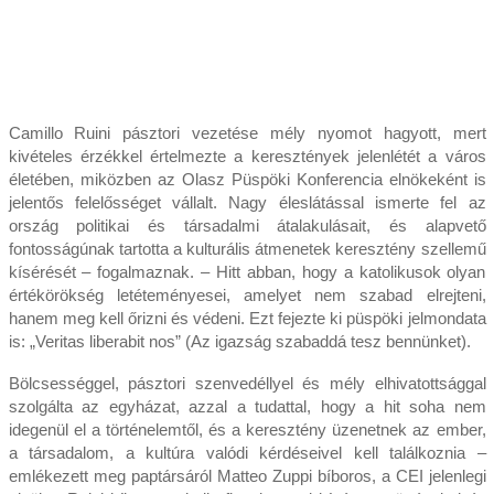
Camillo Ruini pásztori vezetése mély nyomot hagyott, mert
kivételes érzékkel értelmezte a keresztények jelenlétét a város
életében, miközben az Olasz Püspöki Konferencia elnökeként is
jelentős felelősséget vállalt. Nagy éleslátással ismerte fel az
ország politikai és társadalmi átalakulásait, és alapvető
fontosságúnak tartotta a kulturális átmenetek keresztény szellemű
kísérését – fogalmaznak. – Hitt abban, hogy a katolikusok olyan
értékörökség letéteményesei, amelyet nem szabad elrejteni,
hanem meg kell őrizni és védeni. Ezt fejezte ki püspöki jelmondata
is: „Veritas liberabit nos” (Az igazság szabaddá tesz bennünket).
Bölcsességgel, pásztori szenvedéllyel és mély elhivatottsággal
szolgálta az egyházat, azzal a tudattal, hogy a hit soha nem
idegenül el a történelemtől, és a keresztény üzenetnek az ember,
a társadalom, a kultúra valódi kérdéseivel kell találkoznia –
emlékezett meg paptársáról Matteo Zuppi bíboros, a CEI jelenlegi