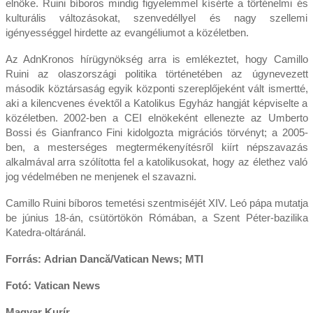
elnöke. Ruini bíboros mindig figyelemmel kísérte a történelmi és
kulturális változásokat, szenvedéllyel és nagy szellemi
igényességgel hirdette az evangéliumot a közéletben.
Az AdnKronos hírügynökség arra is emlékeztet, hogy Camillo
Ruini az olaszországi politika történetében az úgynevezett
második köztársaság egyik központi szereplőjeként vált ismertté,
aki a kilencvenes évektől a Katolikus Egyház hangját képviselte a
közéletben. 2002-ben a CEI elnökeként ellenezte az Umberto
Bossi és Gianfranco Fini kidolgozta migrációs törvényt; a 2005-
ben, a mesterséges megtermékenyítésről kiírt népszavazás
alkalmával arra szólította fel a katolikusokat, hogy az élethez való
jog védelmében ne menjenek el szavazni.
Camillo Ruini bíboros temetési szentmiséjét XIV. Leó pápa mutatja
be június 18-án, csütörtökön Rómában, a Szent Péter-bazilika
Katedra-oltáránál.
Forrás: Adrian Dancă/Vatican News; MTI
Fotó: Vatican News
Magyar Kurír