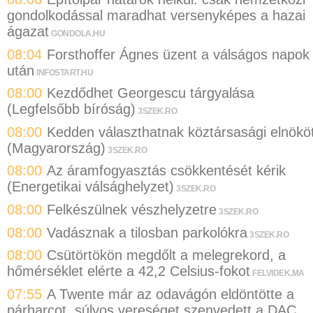
gondolkodással maradhat versenyképes a hazai
ágazat
GONDOLA.HU
08:04
Forsthoffer Ágnes üzent a válságos napok
után
INFOSTART.HU
08:00
Kezdődhet Georgescu tárgyalása
(Legfelsőbb bíróság)
3SZEK.RO
08:00
Kedden választhatnak köztársasági elnökö
(Magyarország)
3SZEK.RO
08:00
Az áramfogyasztás csökkentését kérik
(Energetikai válsághelyzet)
3SZEK.RO
08:00
Felkészülnek vészhelyzetre
3SZEK.RO
08:00
Vadásznak a tilosban parkolókra
3SZEK.RO
08:00
Csütörtökön megdőlt a melegrekord, a
hőmérséklet elérte a 42,2 Celsius-fokot
FELVIDEK.MA
07:55
A Twente már az odavágón eldöntötte a
párharcot, súlyos vereséget szenvedett a DAC