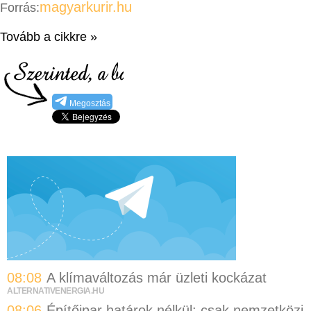
magyarkurir.hu
Forrás:
Tovább a cikkre »
Megosztás
08:08
A klímaváltozás már üzleti kockázat
ALTERNATIVENERGIA.HU
08:06
Építőipar határok nélkül: csak nemzetközi