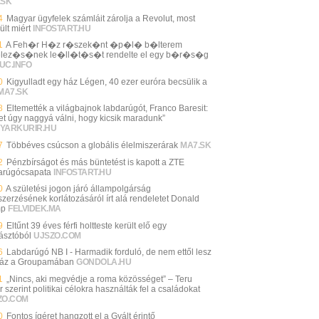
.SK
4
Magyar ügyfelek számláit zárolja a Revolut, most
ült miért
INFOSTART.HU
1
A Feh�r H�z r�szek�nt �p�l� b�lterem
telez�s�nek le�ll�t�s�t rendelte el egy b�r�s�g
UC.INFO
0
Kigyulladt egy ház Légen, 40 ezer euróra becsülik a
MA7.SK
8
Eltemették a világbajnok labdarúgót, Franco Baresit:
et úgy naggyá válni, hogy kicsik maradunk”
YARKURIR.HU
7
Többéves csúcson a globális élelmiszerárak
MA7.SK
2
Pénzbírságot és más büntetést is kapott a ZTE
arúgócsapata
INFOSTART.HU
0
A születési jogon járó állampolgárság
zerzésének korlátozásáról írt alá rendeletet Donald
mp
FELVIDEK.MA
9
Eltűnt 39 éves férfi holtteste került elő egy
ásztóból
UJSZO.COM
6
Labdarúgó NB I - Harmadik forduló, de nem ettől lesz
 ház a Groupamában
GONDOLA.HU
1
„Nincs, aki megvédje a roma közösséget” – Teru
r szerint politikai célokra használták fel a családokat
ZO.COM
0
Fontos ígéret hangzott el a Gyált érintő