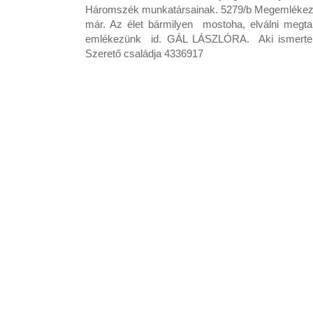
Háromszék munkatársainak. 5279/b Megemlékezés 
már. Az élet bármilyen mostoha, elválni megtan
emlékezünk id. GÁL LÁSZLÓRA. Aki ismerte, s
Szerető családja 4336917