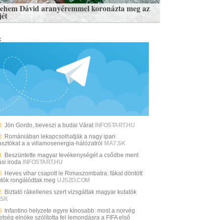
lehem Dávid aranyéremmel koronázta meg az
jét
k
3
Jön Gordo, beveszi a budai Várat
INFOSTART.HU
3
Romániában lekapcsolhatják a nagy ipari
asztókat a a villamosenergia-hálózatról
MA7.SK
1
Beszüntette magyar tevékenységét a csődbe ment
si iroda
INFOSTART.HU
5
Heves vihar csapott le Rimaszombatra: fákat döntött
autók rongálódtak meg
UJSZO.COM
2
Biztató rákellenes szert vizsgáltak magyar kutatók
.SK
9
Infantino helyzete egyre kínosabb: most a norvég
etség elnöke szólította fel lemondásra a FIFA első