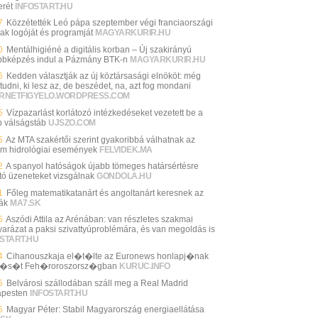
rét
INFOSTART.HU
7
Közzétették Leó pápa szeptember végi franciaországi
nak logóját és programját
MAGYARKURIR.HU
0
Mentálhigiéné a digitális korban – Új szakirányú
bbképzés indul a Pázmány BTK-n
MAGYARKURIR.HU
6
Kedden választják az új köztársasági elnököt: még
udni, ki lesz az, de beszédet, na, azt fog mondani
ERNETFIGYELO.WORDPRESS.COM
5
Vízpazarlást korlátozó intézkedéseket vezetett be a
b válságstáb
UJSZO.COM
5
Az MTA szakértői szerint gyakoribbá válhatnak az
ém hidrológiai események
FELVIDEK.MA
2
A spanyol hatóságok újabb tömeges határsértésre
ató üzeneteket vizsgálnak
GONDOLA.HU
1
Főleg matematikatanárt és angoltanárt keresnek az
lák
MA7.SK
5
Aszódi Attila az Arénában: van részletes szakmai
arázat a paksi szivattyúproblémára, és van megoldás is
START.HU
4
Cihanouszkaja el�t�lte az Euronews honlapj�nak
lt�s�t Feh�roroszorsz�gban
KURUC.INFO
5
Belvárosi szállodában száll meg a Real Madrid
pesten
INFOSTART.HU
5
Magyar Péter: Stabil Magyarország energiaellátása