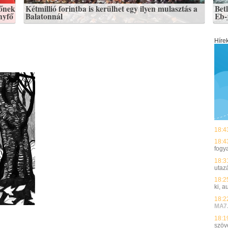
főnek
Kétmillió forintba is kerülhet egy ilyen mulasztás a
Bet
nyfő
Balatonnál
Eb-
Híre
18:4
18:4
fogy
18:3
utazá
18:2
ki, 
18:2
MA7
18:1
szöv