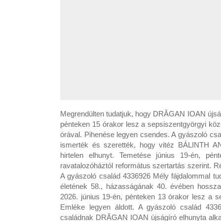
Megrendülten tudatjuk, hogy DRĂGAN IOAN újságí
pénteken 15 órakor lesz a sepsiszentgyörgyi köz
órával. Pihenése legyen csendes. A gyászoló csa
ismerték és szerették, hogy vitéz BÁLINTH A
hirtelen elhunyt. Temetése június 19-én, pén
ravatalozóháztól református szertartás szerint. 
A gyászoló család 4336926 Mély fájdalommal 
életének 58., házasságának 40. évében hossza
2026. június 19-én, pénteken 13 órakor lesz a 
Emléke legyen áldott. A gyászoló család 433
családnak DRĂGAN IOAN újságíró elhunyta alkalmá