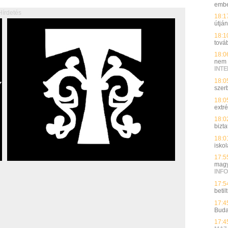
embe
Hírdetés
18:1
útjá
18:1
tová
18:0
nem t
INT
18:0
szer
18:0
extr
18:0
bizt
18:0
isko
17:5
magy
INFO
17:5
beti
17:4
Buda
17:4