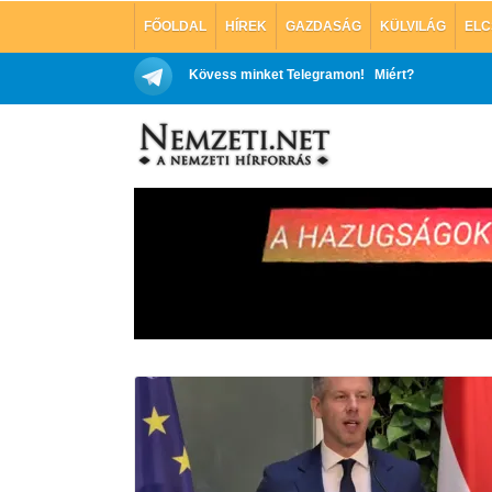
FŐOLDAL
HÍREK
GAZDASÁG
KÜLVILÁG
ELC
Kövess minket Telegramon!
Miért?