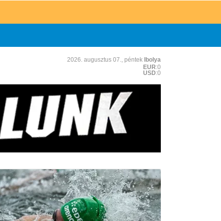
2026. augusztus 07., péntek
Ibolya
EUR
:0
USD
:0