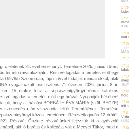
MA7
17:3
kider
17:3
kivi
KUR
17:3
kárt
17:2
„Leh
MAG
17:1
17:1
ró életének 81. évében elhunyt. Temetése 2026. június 19-én,
labd
ös temető ravatalozójától. Részvétfogadás a temetés előtt egy
17:1
lád 5278/b Szomorúan, fájó szívvel tudatjuk mindazokkal, akik
megs
NNA nyugalmazott asszisztens 71 évesen 2026. június 8-án
Tru
teken 15 órakor lesz a sepsiszentgyörgyi római katolikus
17:0
horg
Részvétfogadás a temetés előtt egy órával. Nyugodjék békében!
17:0
tudatjuk, hogy a málnási BORBÁTH ÉVA MÁRIA (szül. BECZE)
telt
s szenvedés után visszaadta lelkét Teremtőjének. Temetése
17:0
sepsiszentgyörgyi közös temetőben. Részvétfogadás 12 órától.
Vikto
6921 Részvét Őszinte részvétünket fejezzük ki a gyászoló
UJS
ból, aki jó barátja és kollégája volt a Megyei Tükör, majd a
17:0