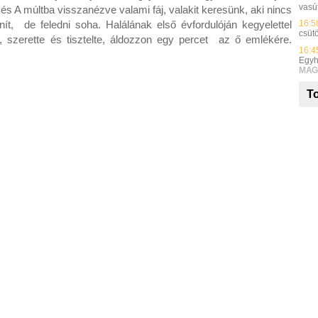
vasút
A múltba visszanézve valami fáj, valakit keresünk, aki nincs
ít, de feledni soha. Halálának első évfordulóján kegyelettel
16:5
csüt
zerette és tisztelte, áldozzon egy percet az ő emlékére.
16:4
Egyh
MAG
To