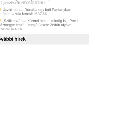
fejlesztésről
INFOSTART.HU
8
Úszni ment a Dunába egy férfi Párkányban
örtökön, azóta keresik
MA7.SK
5
„Szűk hazám a Kármel mellett mindig is a Pécsi
ázmegye lesz” – Interjú Fekete Zoltán atyával
YARKURIR.HU
vábbi hírek