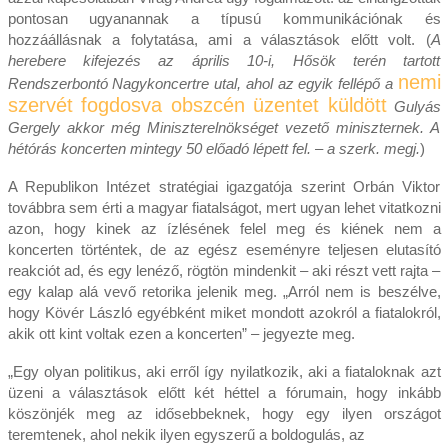
pontosan ugyanannak a típusú kommunikációnak és
hozzáállásnak a folytatása, ami a választások előtt volt. (
A
herebere kifejezés az április 10-i, Hősök terén tartott
nemi
Rendszerbontó Nagykoncertre utal, ahol az egyik fellépő a
szervét fogdosva obszcén üzentet küldött
Gulyás
Gergely akkor még Miniszterelnökséget vezető miniszternek. A
hétórás koncerten mintegy 50 előadó lépett fel. – a szerk. megj.
)
A Republikon Intézet stratégiai igazgatója szerint Orbán Viktor
továbbra sem érti a magyar fiatalságot, mert ugyan lehet vitatkozni
azon, hogy kinek az ízlésének felel meg és kiének nem a
koncerten történtek, de az egész eseményre teljesen elutasító
reakciót ad, és egy lenéző, rögtön mindenkit – aki részt vett rajta –
egy kalap alá vevő retorika jelenik meg. „Arról nem is beszélve,
hogy Kövér László egyébként miket mondott azokról a fiatalokról,
akik ott kint voltak ezen a koncerten” – jegyezte meg.
„Egy olyan politikus, aki erről így nyilatkozik, aki a fiataloknak azt
üzeni a választások előtt két héttel a fórumain, hogy inkább
köszönjék meg az idősebbeknek, hogy egy ilyen országot
teremtenek, ahol nekik ilyen egyszerű a boldogulás, az