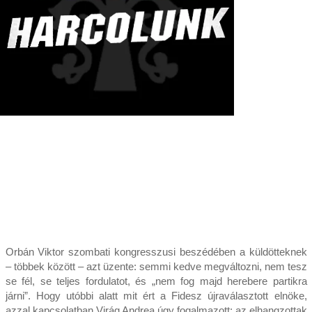
Orbán Viktor szombati kongresszusi beszédében a küldötteknek
– többek között – azt üzente: semmi kedve megváltozni, nem tesz
se fél, se teljes fordulatot, és „nem fog majd herebere partikra
járni”. Hogy utóbbi alatt mit ért a Fidesz újraválasztott elnöke,
azzal kapcsolatban Virág Andrea úgy fogalmazott: az elhangzottak