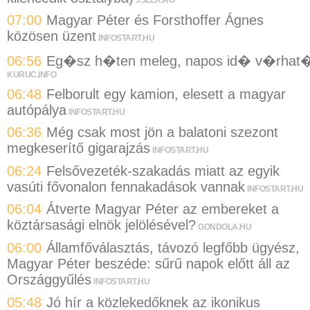
07:00
Magyar Péter és Forsthoffer Ágnes
közösen üzent
INFOSTART.HU
06:56
Eg�sz h�ten meleg, napos id� v�rhat
KURUC.INFO
06:48
Felborult egy kamion, elesett a magyar
autópálya
INFOSTART.HU
06:36
Még csak most jön a balatoni szezont
megkeserítő gigarajzás
INFOSTART.HU
06:24
Felsővezeték-szakadás miatt az egyik
vasúti fővonalon fennakadások vannak
INFOSTART.HU
06:04
Átverte Magyar Péter az embereket a
köztársasági elnök jelölésével?
GONDOLA.HU
06:00
Államfőválasztás, távozó legfőbb ügyész,
Magyar Péter beszéde: sűrű napok előtt áll az
Országgyűlés
INFOSTART.HU
05:48
Jó hír a közlekedőknek az ikonikus