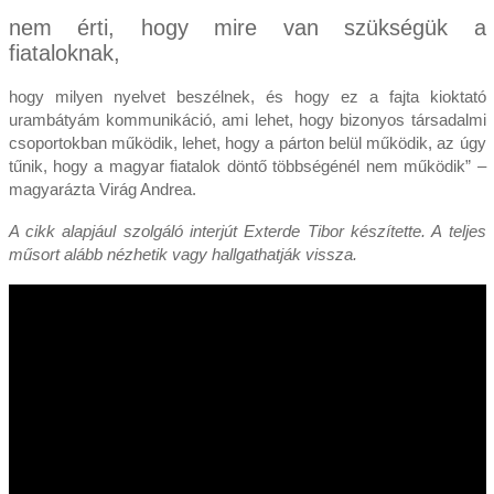
nem érti, hogy mire van szükségük a
fiataloknak,
hogy milyen nyelvet beszélnek, és hogy ez a fajta kioktató
urambátyám kommunikáció, ami lehet, hogy bizonyos társadalmi
csoportokban működik, lehet, hogy a párton belül működik, az úgy
tűnik, hogy a magyar fiatalok döntő többségénél nem működik” –
magyarázta Virág Andrea.
A cikk alapjául szolgáló interjút Exterde Tibor készítette. A teljes
műsort alább nézhetik vagy hallgathatják vissza.