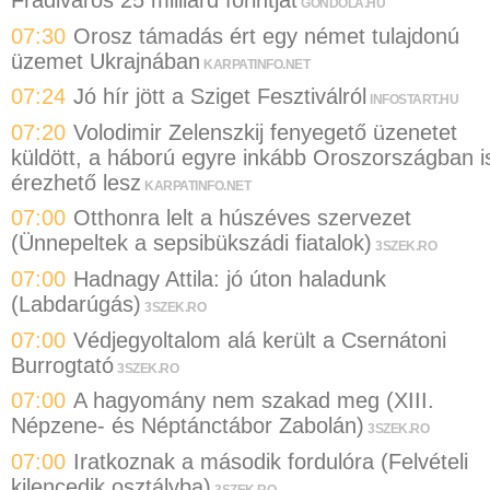
Fradiváros 25 milliárd forintját
GONDOLA.HU
07:30
Orosz támadás ért egy német tulajdonú
üzemet Ukrajnában
KARPATINFO.NET
07:24
Jó hír jött a Sziget Fesztiválról
INFOSTART.HU
07:20
Volodimir Zelenszkij fenyegető üzenetet
küldött, a háború egyre inkább Oroszországban i
érezhető lesz
KARPATINFO.NET
07:00
Otthonra lelt a húszéves szervezet
(Ünnepeltek a sepsibükszádi fiatalok)
3SZEK.RO
07:00
Hadnagy Attila: jó úton haladunk
(Labdarúgás)
3SZEK.RO
07:00
Védjegyoltalom alá került a Csernátoni
Burrogtató
3SZEK.RO
07:00
A hagyomány nem szakad meg (XIII.
Népzene- és Néptánctábor Zabolán)
3SZEK.RO
07:00
Iratkoznak a második fordulóra (Felvételi
kilencedik osztályba)
3SZEK.RO