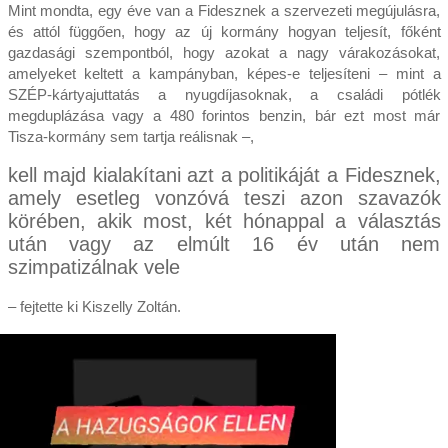
Mint mondta, egy éve van a Fidesznek a szervezeti megújulásra,
és attól függően, hogy az új kormány hogyan teljesít, főként
gazdasági szempontból, hogy azokat a nagy várakozásokat,
amelyeket keltett a kampányban, képes-e teljesíteni – mint a
SZÉP-kártyajuttatás a nyugdíjasoknak, a családi pótlék
megduplázása vagy a 480 forintos benzin, bár ezt most már
Tisza-kormány sem tartja reálisnak –,
kell majd kialakítani azt a politikáját a Fidesznek,
amely esetleg vonzóvá teszi azon szavazók
körében, akik most, két hónappal a választás
után vagy az elmúlt 16 év után nem
szimpatizálnak vele
– fejtette ki Kiszelly Zoltán.