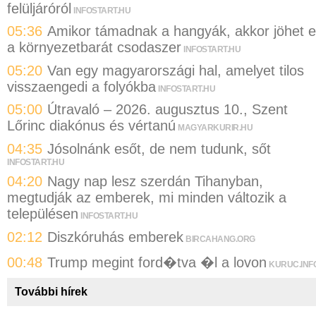
felüljáróról
INFOSTART.HU
05:36
Amikor támadnak a hangyák, akkor jöhet 
a környezetbarát csodaszer
INFOSTART.HU
05:20
Van egy magyarországi hal, amelyet tilos
visszaengedi a folyókba
INFOSTART.HU
05:00
Útravaló – 2026. augusztus 10., Szent
Lőrinc diakónus és vértanú
MAGYARKURIR.HU
04:35
Jósolnánk esőt, de nem tudunk, sőt
INFOSTART.HU
04:20
Nagy nap lesz szerdán Tihanyban,
megtudják az emberek, mi minden változik a
településen
INFOSTART.HU
02:12
Diszkóruhás emberek
BIRCAHANG.ORG
00:48
Trump megint ford�tva �l a lovon
KURUC.INF
További hírek