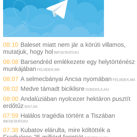
08:10
Baleset miatt nem jár a körúti villamos,
mutatjuk, hogy hol
INFOSTART.HU
08:08
Barsendréd emlékezete egy helytörténész
munkájában
FELVIDEK.MA
08:07
A selmecbányai Ancsa nyomában
FELVIDEK.MA
08:02
Medve támadt biciklisre
GONDOLA.HU
08:00
Andalúziában nyolcezer hektáron pusztít
erdőtűz
MA7.SK
07:59
Halálos tragédia történt a Tiszában
INFOSTART.HU
07:38
Kubatov elárulta, mire költötték a