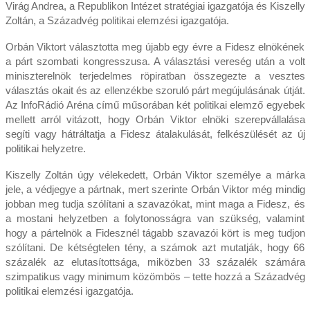
Virág Andrea, a Republikon Intézet stratégiai igazgatója és Kiszelly
Zoltán, a Századvég politikai elemzési igazgatója.
Orbán Viktort választotta meg újabb egy évre a Fidesz elnökének
a párt szombati kongresszusa. A választási vereség után a volt
miniszterelnök terjedelmes röpiratban összegezte a vesztes
választás okait és az ellenzékbe szoruló párt megújulásának útját.
Az InfoRádió Aréna című műsorában két politikai elemző egyebek
mellett arról vitázott, hogy Orbán Viktor elnöki szerepvállalása
segíti vagy hátráltatja a Fidesz átalakulását, felkészülését az új
politikai helyzetre.
Kiszelly Zoltán úgy vélekedett, Orbán Viktor személye a márka
jele, a védjegye a pártnak, mert szerinte Orbán Viktor még mindig
jobban meg tudja szólítani a szavazókat, mint maga a Fidesz, és
a mostani helyzetben a folytonosságra van szükség, valamint
hogy a pártelnök a Fidesznél tágabb szavazói kört is meg tudjon
szólítani. De kétségtelen tény, a számok azt mutatják, hogy 66
százalék az elutasítottsága, miközben 33 százalék számára
szimpatikus vagy minimum közömbös – tette hozzá a Századvég
politikai elemzési igazgatója.