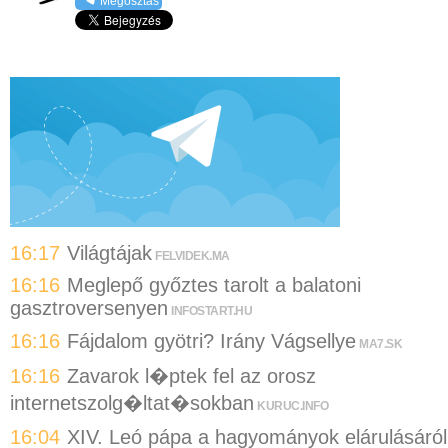
Megosztás
16:17
Világtájak
FELVIDEK.MA
16:16
Meglepő győztes tarolt a balatoni
gasztroversenyen
INFOSTART.HU
16:16
Fájdalom gyötri? Irány Vágsellye
MA7.SK
16:16
Zavarok l�ptek fel az orosz
internetszolg�ltat�sokban
KURUC.INFO
16:04
XIV. Leó pápa a hagyományok elárulásáról