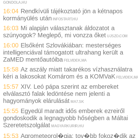
GONDOLA.HU
16:04
Rendkívüli tájékoztató jön a kétnapos
kormányülés után
INFOSTART.HU
16:03
Mi alapján választanak áldozatot a
szúnyogok? Meglepő, mi vonzza őket
UJSZO.COM
16:00
Elsőként Szlovákiában: mesterséges
intelligenciával támogatott ultrahang került a
ZaMED mentőautóiba
FELVIDEK.MA
15:58
Az aszály miatt takarékos vízhasználatra
kéri a lakosokat Komárom és a KOMVaK
FELVIDEK.M
15:57
XIV. Leó pápa szerint az embereket
elválasztó falak ledöntése nem jelenti a
hagyományok elárulását
MA7.SK
15:55
Egyedül maradt idős emberek ezreiről
gondoskodik a legnagyobb hőségben a Máltai
Szeretetszolgálat
MAGYARKURIR.HU
15:53
Agrometeorol�gia: tov�bb fokoz�dik az