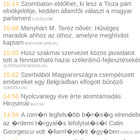
15:14
Szombaton eldőlhet, ki lesz a Tisza párt
elnökjelöltje, kedden államfőt választ a magyar
parlament
UJSZO.COM
15:08
Menyhárt M. Teréz nővér: Hűséges
maradok ahhoz az úthoz, amelyre meghívást
kaptam
MAGYARKURIR.HU
15:03
Húsz szakmai szervezet közös javaslatot
tett a fenntartható hazai szélerőmű-fejlesztésekér
ALTERNATIVENERGIA.HU
15:02
Szerbiából Magyarországra csempészett
embereket egy Belgrádban elfogott bűnöző
GONDOLA.HU
14:56
Nyolcvanegy éve érte atomtámadás
Hirosimát
MA7.SK
14:54
A rom�n legfels�bb b�r�s�g elrendelt
az �rdemi t�rgyal�s lefolytat�s�t Calin
Georgescu volt �llamf�jel�lt �gy�ben
KURUC.IN