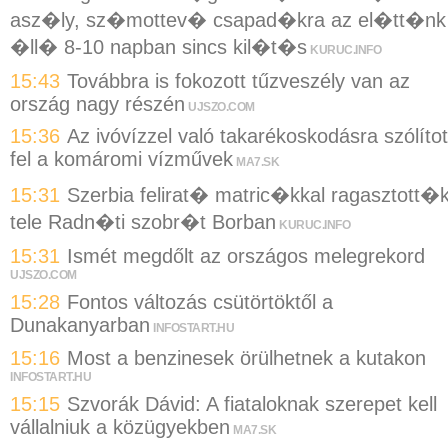
asz�ly, sz�mottev� csapad�kra az el�tt�nk
�ll� 8-10 napban sincs kil�t�s
KURUC.INFO
15:43
Továbbra is fokozott tűzveszély van az
ország nagy részén
UJSZO.COM
15:36
Az ivóvízzel való takarékoskodásra szólítot
fel a komáromi vízművek
MA7.SK
15:31
Szerbia felirat� matric�kkal ragasztott�
tele Radn�ti szobr�t Borban
KURUC.INFO
15:31
Ismét megdőlt az országos melegrekord
UJSZO.COM
15:28
Fontos változás csütörtöktől a
Dunakanyarban
INFOSTART.HU
15:16
Most a benzinesek örülhetnek a kutakon
INFOSTART.HU
15:15
Szvorák Dávid: A fiataloknak szerepet kell
vállalniuk a közügyekben
MA7.SK