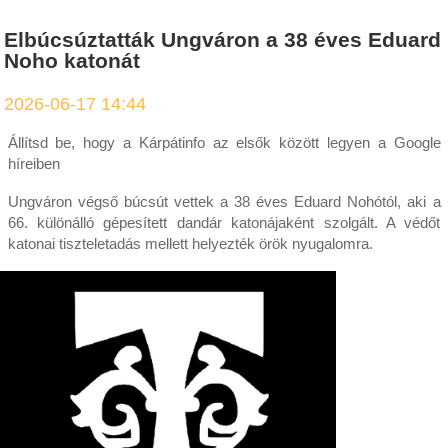
Elbúcsúztatták Ungváron a 38 éves Eduard
Noho katonát
2026-06-17 14:44
Állítsd be, hogy a Kárpátinfo az elsők között legyen a Google
híreiben
Ungváron végső búcsút vettek a 38 éves Eduard Nohótól, aki a
66. különálló gépesített dandár katonájaként szolgált. A védőt
katonai tiszteletadás mellett helyezték örök nyugalomra.