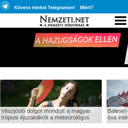
Kövess minket Telegramon!
Miért?
Vészjósló dolgot mondott a magyar
Baleset-
trópusi éjszakákról a meteorológus
óva inte