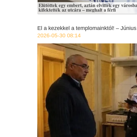
Elütöttek egy embert, aztán elvitték egy városba
kifektették az utcára – meghalt a férfi
El a kezekkel a templomainktól! – Június
2026-05-30 08:14