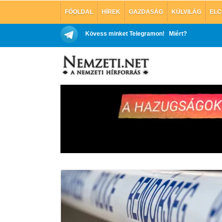
FŐOLDAL
HÍREK
GAZDASÁG
KÜLVILÁG
ELC
Kövess minket Telegramon!
Miért?