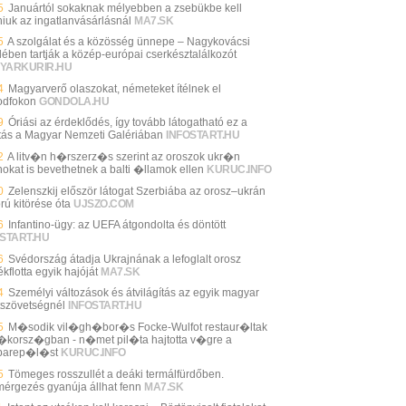
5
Januártól sokaknak mélyebben a zsebükbe kell
niuk az ingatlanvásárlásnál
MA7.SK
5
A szolgálat és a közösség ünnepe – Nagykovácsi
lében tartják a közép-európai cserkésztalálkozót
YARKURIR.HU
4
Magyarverő olaszokat, németeket ítélnek el
dfokon
GONDOLA.HU
9
Óriási az érdeklődés, így tovább látogatható ez a
lítás a Magyar Nemzeti Galériában
INFOSTART.HU
2
A litv�n h�rszerz�s szerint az oroszok ukr�n
okat is bevethetnek a balti �llamok ellen
KURUC.INFO
0
Zelenszkij először látogat Szerbiába az orosz–ukrán
rú kitörése óta
UJSZO.COM
6
Infantino-ügy: az UEFA átgondolta és döntött
START.HU
6
Svédország átadja Ukrajnának a lefoglalt orosz
kflotta egyik hajóját
MA7.SK
4
Személyi változások és átvilágítás az egyik magyar
tszövetségnél
INFOSTART.HU
5
M�sodik vil�gh�bor�s Focke-Wulfot restaur�ltak
korsz�gban - n�met pil�ta hajtotta v�gre a
barep�l�st
KURUC.INFO
5
Tömeges rosszullét a deáki termálfürdőben.
mérgezés gyanúja állhat fenn
MA7.SK