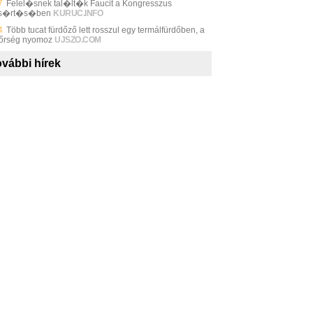
7
Felel�snek tal�lt�k Faucit a Kongresszus
s�rt�s�ben
KURUC.INFO
4
Több tucat fürdőző lett rosszul egy termálfürdőben, a
őrség nyomoz
UJSZO.COM
vábbi hírek