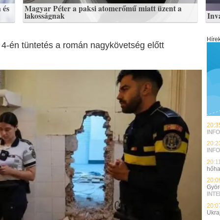
 és
Magyar Péter a paksi atomerőmű miatt üzent a
lakosságnak
Inv
Híre
 4-én tüntetés a román nagykövetség előtt
20:3
INFO
20:2
INFO
20:1
hőha
20:0
Györ
INT
20:0
Ukra