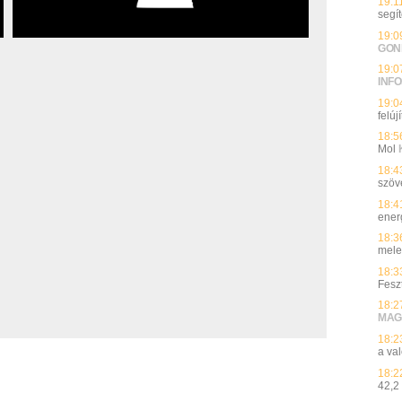
19:1
segí
19:0
GON
19:0
INFO
19:0
felúj
18:5
Mol
18:4
szöv
18:4
ener
18:3
mele
18:3
Fesz
18:2
MAG
18:2
a va
18:2
42,2