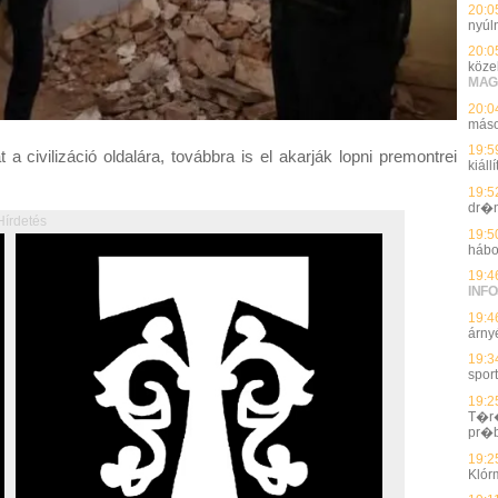
20:0
nyúl
20:0
köze
MAG
20:0
máso
19:5
civilizáció oldalára, továbbra is el akarják lopni premontrei
kiál
19:5
dr�n
Hírdetés
19:5
hábo
19:4
INFO
19:4
árnyé
19:3
spor
19:2
T�r�
pr�
19:2
Klór