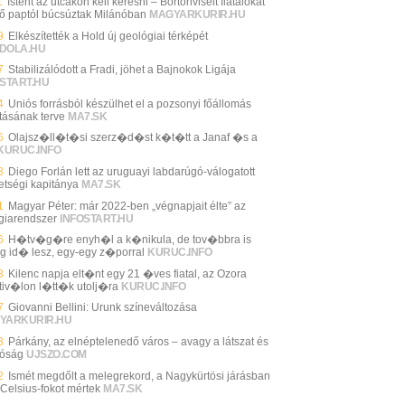
1
Istent az utcákon kell keresni – Börtönviselt fiatalokat
tő paptól búcsúztak Milánóban
MAGYARKURIR.HU
9
Elkészítették a Hold új geológiai térképét
DOLA.HU
7
Stabilizálódott a Fradi, jöhet a Bajnokok Ligája
START.HU
4
Uniós forrásból készülhet el a pozsonyi főállomás
ításának terve
MA7.SK
6
Olajsz�ll�t�si szerz�d�st k�t�tt a Janaf �s a
KURUC.INFO
3
Diego Forlán lett az uruguayi labdarúgó-válogatott
etségi kapitánya
MA7.SK
1
Magyar Péter: már 2022-ben „végnapjait élte” az
giarendszer
INFOSTART.HU
6
H�tv�g�re enyh�l a k�nikula, de tov�bbra is
g id� lesz, egy-egy z�porral
KURUC.INFO
3
Kilenc napja elt�nt egy 21 �ves fiatal, az Ozora
tiv�lon l�tt�k utolj�ra
KURUC.INFO
7
Giovanni Bellini: Urunk színeváltozása
YARKURIR.HU
3
Párkány, az elnéptelenedő város – avagy a látszat és
lóság
UJSZO.COM
2
Ismét megdőlt a melegrekord, a Nagykürtösi járásban
 Celsius-fokot mértek
MA7.SK