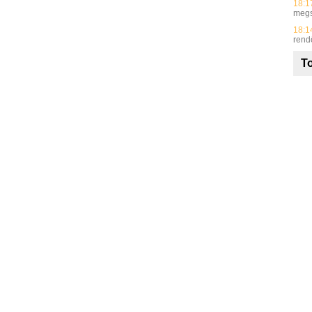
18:1
meg
18:1
rend
To