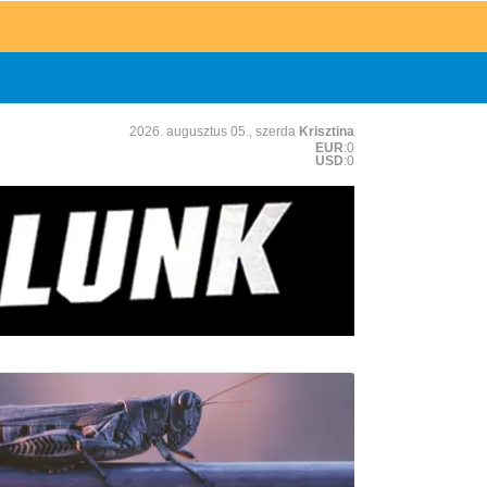
2026. augusztus 05., szerda
Krisztina
EUR
:0
USD
:0