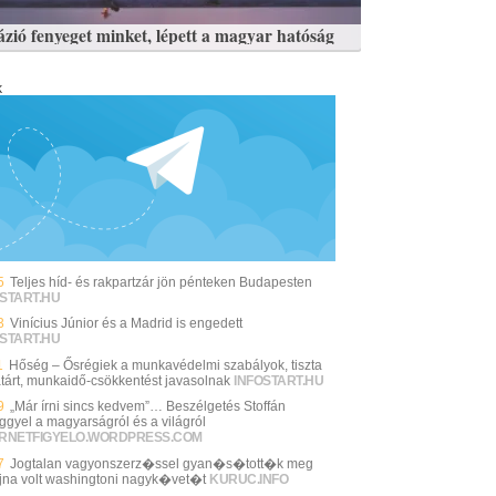
ázió fenyeget minket, lépett a magyar hatóság
k
5
Teljes híd- és rakpartzár jön pénteken Budapesten
START.HU
3
Vinícius Júnior és a Madrid is engedett
START.HU
1
Hőség – Ősrégiek a munkavédelmi szabályok, tiszta
tárt, munkaidő-csökkentést javasolnak
INFOSTART.HU
9
„Már írni sincs kedvem”… Beszélgetés Stoffán
ggyel a magyarságról és a világról
ERNETFIGYELO.WORDPRESS.COM
7
Jogtalan vagyonszerz�ssel gyan�s�tott�k meg
jna volt washingtoni nagyk�vet�t
KURUC.INFO