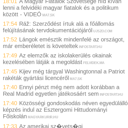
18:01
A Magyar Fiatalok Szövetsége híd kíván
lenni a felvidéki magyar fiatalok és a politikum
között - VIDEÓ
MA7.SK
17:54
Ráž: Szerződést írtuk alá a főállomás
felújításának tervdokumentációjáról
UJSZO.COM
17:52
Lángok emésztik mindenfelé az országot,
már emberéletet is követeltek
INFOSTART.HU
17:49
Az elemzők az iskolakerülés okainak
kezelésében látják a megoldást
FELVIDEK.MA
17:45
Kijev még tárgyal Washingtonnal a Patriot
rakéták gyártási licencéről
MA7.SK
17:40
Ennyi pénzt még nem adott korábban a
Real Madrid egyetlen játékosáért sem
INFOSTART.HU
17:40
Közösségi gondoskodás néven egyedülálló
képzés indul az Esztergomi Hittudományi
Főiskolán
MAGYARKURIR.HU
17:33
Az amerikai sz�vets�gi