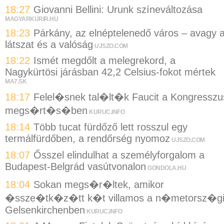
18:27
Giovanni Bellini: Urunk színeváltozása
MAGYARKURIR.HU
18:23
Párkány, az elnéptelenedő város – avagy 
látszat és a valóság
UJSZO.COM
18:22
Ismét megdőlt a melegrekord, a
Nagykürtösi járásban 42,2 Celsius-fokot mértek
MA7.SK
18:17
Felel�snek tal�lt�k Faucit a Kongresszu
megs�rt�s�ben
KURUC.INFO
18:14
Több tucat fürdőző lett rosszul egy
termálfürdőben, a rendőrség nyomoz
UJSZO.COM
18:07
Ősszel elindulhat a személyforgalom a
Budapest-Belgrád vasútvonalon
GONDOLA.HU
18:04
Sokan megs�r�ltek, amikor
�ssze�tk�z�tt k�t villamos a n�metorsz�g
Gelsenkirchenben
KURUC.INFO