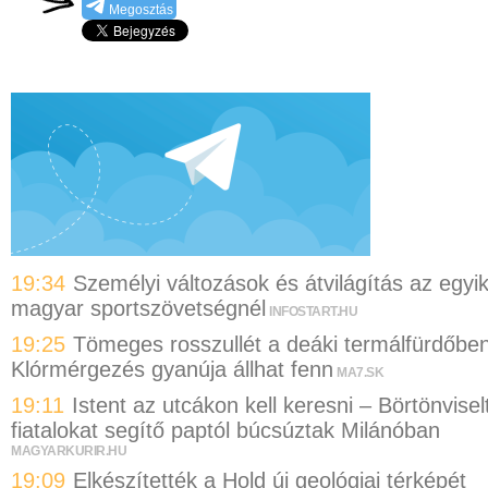
Megosztás
19:34
Személyi változások és átvilágítás az egyi
magyar sportszövetségnél
INFOSTART.HU
19:25
Tömeges rosszullét a deáki termálfürdőben
Klórmérgezés gyanúja állhat fenn
MA7.SK
19:11
Istent az utcákon kell keresni – Börtönvisel
fiatalokat segítő paptól búcsúztak Milánóban
MAGYARKURIR.HU
19:09
Elkészítették a Hold új geológiai térképét