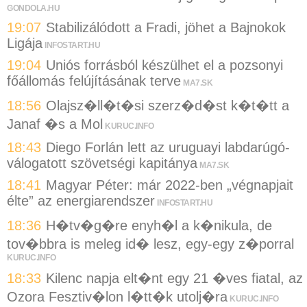
GONDOLA.HU
19:07
Stabilizálódott a Fradi, jöhet a Bajnokok
Ligája
INFOSTART.HU
19:04
Uniós forrásból készülhet el a pozsonyi
főállomás felújításának terve
MA7.SK
18:56
Olajsz�ll�t�si szerz�d�st k�t�tt a
Janaf �s a Mol
KURUC.INFO
18:43
Diego Forlán lett az uruguayi labdarúgó-
válogatott szövetségi kapitánya
MA7.SK
18:41
Magyar Péter: már 2022-ben „végnapjait
élte” az energiarendszer
INFOSTART.HU
18:36
H�tv�g�re enyh�l a k�nikula, de
tov�bbra is meleg id� lesz, egy-egy z�porral
KURUC.INFO
18:33
Kilenc napja elt�nt egy 21 �ves fiatal, az
Ozora Fesztiv�lon l�tt�k utolj�ra
KURUC.INFO