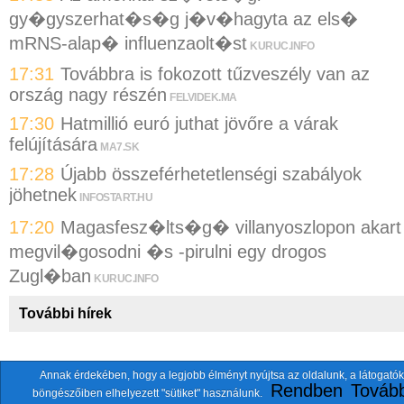
gy�gyszerhat�s�g j�v�hagyta az els�
mRNS-alap� influenzaolt�st
KURUC.INFO
17:31
Továbbra is fokozott tűzveszély van az
ország nagy részén
FELVIDEK.MA
17:30
Hatmillió euró juthat jövőre a várak
felújítására
MA7.SK
17:28
Újabb összeférhetetlenségi szabályok
jöhetnek
INFOSTART.HU
17:20
Magasfesz�lts�g� villanyoszlopon akart
megvil�gosodni �s -pirulni egy drogos
Zugl�ban
KURUC.INFO
További hírek
Annak érdekében, hogy a legjobb élményt nyújtsa az oldalunk, a látogatók
A fentiekkel együtt összesen
118 oldalt
szemlézünk.
Rendben
Tovább
böngészőiben elhelyezett "sütiket" használunk.
ten.itezmen@itezmen
© 2026 Nemzeti.net - E-mail: