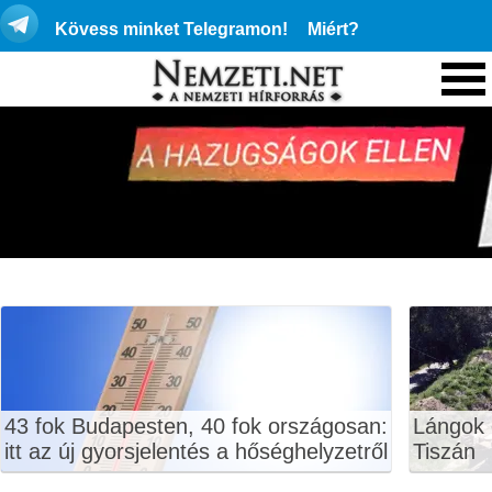
Kövess minket Telegramon!
Miért?
43 fok Budapesten, 40 fok országosan:
Lángok 
itt az új gyorsjelentés a hőséghelyzetről
Tiszán