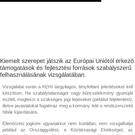
Kiemelt szerepet játszik az Európai Uniótól érkező
támogatások és fejlesztési források szabályszerű
felhasználásának vizsgálatában.
Vizsgálatai során a KEHI tárgyilagos, tényfeltáró jelentéseket kell
készítsen. Ha szabálytalanságot vagy bűncselekmény gyanúját
észleli, megteszi a szükséges jogi lépéseket (például feljelentést),
illetve javaslatokat fogalmaz meg a kormány felé a rendszerszintű
hibák kijavítására.
Ellenőrzési jogköre ugyanakkor nem korlátlan, nem vizsgálhatja
például az Országgyűlést, a Köztársasági Elnökséget, az