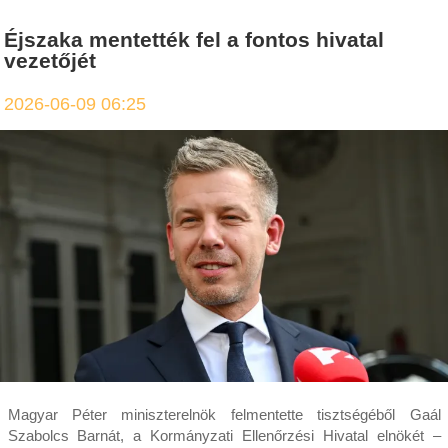
Éjszaka mentették fel a fontos hivatal
vezetőjét
2026-06-09 06:25
Magyar Péter miniszterelnök felmentette tisztségéből Gaál
Szabolcs Barnát, a Kormányzati Ellenőrzési Hivatal elnökét –