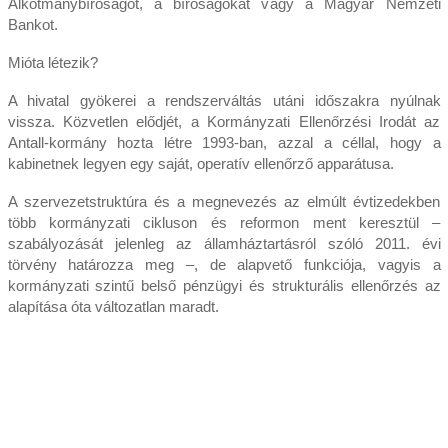
Alkotmánybíróságot, a bíróságokat vagy a Magyar Nemzeti
Bankot.
Mióta létezik?
A hivatal gyökerei a rendszerváltás utáni időszakra nyúlnak
vissza. Közvetlen elődjét, a Kormányzati Ellenőrzési Irodát az
Antall-kormány hozta létre 1993-ban, azzal a céllal, hogy a
kabinetnek legyen egy saját, operatív ellenőrző apparátusa.
A szervezetstruktúra és a megnevezés az elmúlt évtizedekben
több kormányzati cikluson és reformon ment keresztül –
szabályozását jelenleg az államháztartásról szóló 2011. évi
törvény határozza meg –, de alapvető funkciója, vagyis a
kormányzati szintű belső pénzügyi és strukturális ellenőrzés az
alapítása óta változatlan maradt.