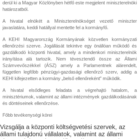
derül ki a Magyar Közlönyben hétfő este megjelent miniszterelnöki
határozatból.
A hivatal elnökét a Miniszterelnökséget vezető miniszter
javaslatára, keddi hatállyal mentette fel a kormányfő.
A KEHI Magyarország Kormányának közvetlen kormányzati
ellenőrzési szerve. Jogállását tekintve egy önállóan működő és
gazdálkodó központi hivatal, amely a mindenkori miniszterelnök
irányítása alá tartozik. Nem tévesztendő össze az Állami
Számvevőszékkel (ÁSZ) amely a Parlamentnek alárendelt,
független legfőbb pénzügyi-gazdasági ellenőrző szerv, addig a
KEHI kifejezetten a kormány „belső ellenőreként” működik.
A hivatal elsődleges feladata a végrehajtó hatalom, a
minisztériumok, valamint az állami intézmények gazdálkodásának
és döntéseinek ellenőrzése.
Főbb tevékenységi körei
Vizsgálja a központi költségvetési szervek, az
állami tulajdonú vállalatok, valamint az állami