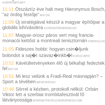
KARPATINFO.NET
11:11
Ötszáztíz éve halt meg Hieronymus Bosch
"az ördög festője"
MA7.SK
11:09
Új stratégiával készül a magyar építőipar a
globális kihívásokra
ALTERNATIVENERGIA.HU
11:07
Magyar-orosz páros vert meg francia-
monacói kettőst a montreali tenisztornán
GONDOLA.H
11:05
Fideszes hobbi: hogyan csin�ljunk
bolondot a saj�t szavaz�inkb�l
KURUC.INFO
10:52
Kávéültetvényeken élő új békafajt fedeztek
fel
MA7.SK
10:51
Mi lesz velünk a Fradi-Real másnapján? –
Sport a tévében
INFOSTART.HU
10:46
Sörrel a kézben, protokoll nélkül: Orbán
Viktor lett a szerbiai trombitafesztivál fő
látványossága
INTERNETFIGYELO.WORDPRESS.COM