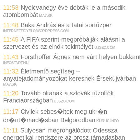
11:53
Nyolcvanegy éve dobták le a második
atombombát
MA7.SK
11:48
Baka András és a tatai sortűzper
INTERNETFIGYELO.WORDPRESS.COM
11:45
A FIFA szerint megpróbálják aláásni a
szervezet és az elnök tekintélyét
UJSZO.COM
11:43
Forsthoffer Ágnes nem várt helyen bukkan
INFOSTART.HU
11:32
Életmentő segítség –
anyatejadományozókat keresnek Érsekújvárban
MA7.SK
11:20
Tovább oltanak a szlovák tűzoltók
Franciaországban
UJSZO.COM
11:17
Civilek sebes�ltek meg ukr�n
dr�nt�mad�sban Belgorodban
KURUC.INFO
11:11
Súlyosan megrongálódott Odessza
energetikai rendszere az orosz támadásban