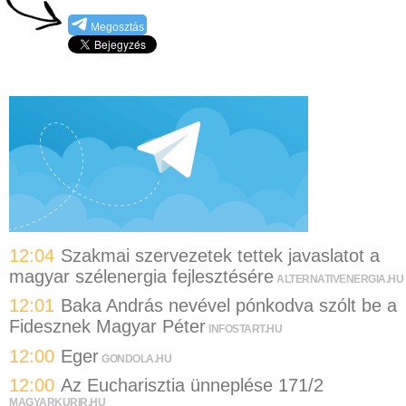
Megosztás
12:04
Szakmai szervezetek tettek javaslatot a
magyar szélenergia fejlesztésére
ALTERNATIVENERGIA.HU
12:01
Baka András nevével pónkodva szólt be a
Fidesznek Magyar Péter
INFOSTART.HU
12:00
Eger
GONDOLA.HU
12:00
Az Eucharisztia ünneplése 171/2
MAGYARKURIR.HU