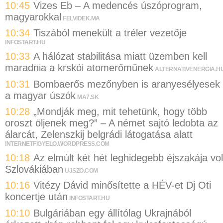
10:45
Vizes Eb – A medencés úszóprogram,
magyarokkal
FELVIDEK.MA
10:34
Tiszából menekült a tréler vezetője
INFOSTART.HU
10:33
A hálózat stabilitása miatt üzemben kell
maradnia a krskói atomerőműnek
ALTERNATIVENERGIA.H
10:31
Bombaerős mezőnyben is aranyesélyesek
a magyar úszók
MA7.SK
10:28
„Mondják meg, mit tehetünk, hogy több
oroszt öljenek meg?” – A német sajtó ledobta az
álarcát, Zelenszkij belgrádi látogatása alatt
INTERNETFIGYELO.WORDPRESS.COM
10:18
Az elmúlt két hét leghidegebb éjszakája vol
Szlovákiában
UJSZO.COM
10:16
Vitézy Dávid minősítette a HÉV-et Dj Oti
koncertje után
INFOSTART.HU
10:10
Bulgáriában egy állítólag Ukrajnából