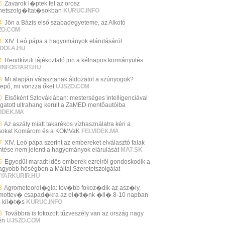
6
Zavarok l�ptek fel az orosz
rnetszolg�ltat�sokban
KURUC.INFO
4
Jön a Bázis első szabadegyeteme, az Alkotó
ZO.COM
4
XIV. Leó pápa a hagyományok elárulásáról
DOLA.HU
4
Rendkívüli tájékoztató jön a kétnapos kormányülés
INFOSTART.HU
3
Mi alapján választanak áldozatot a szúnyogok?
epő, mi vonzza őket
UJSZO.COM
0
Elsőként Szlovákiában: mesterséges intelligenciával
gatott ultrahang került a ZaMED mentőautóiba
VIDEK.MA
8
Az aszály miatt takarékos vízhasználatra kéri a
sokat Komárom és a KOMVaK
FELVIDEK.MA
7
XIV. Leó pápa szerint az embereket elválasztó falak
ntése nem jelenti a hagyományok elárulását
MA7.SK
5
Egyedül maradt idős emberek ezreiről gondoskodik a
agyobb hőségben a Máltai Szeretetszolgálat
YARKURIR.HU
3
Agrometeorol�gia: tov�bb fokoz�dik az asz�ly,
ottev� csapad�kra az el�tt�nk �ll� 8-10 napban
s kil�t�s
KURUC.INFO
3
Továbbra is fokozott tűzveszély van az ország nagy
én
UJSZO.COM