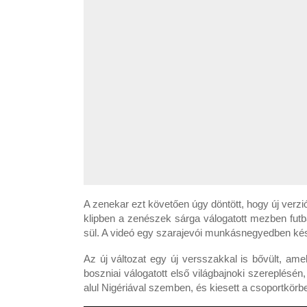
A zenekar ezt követően úgy döntött, hogy új verzi
klipben a zenészek sárga válogatott mezben futb
sül. A videó egy szarajevói munkásnegyedben kész
Az új változat egy új versszakkal is bővült, amel
boszniai válogatott első világbajnoki szereplésén
alul Nigériával szemben, és kiesett a csoportkörb