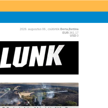
2026. augusztus 06., csütörtök
Berta,Bettina
EUR
:361.17
USD
:0