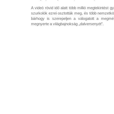
A videó rövid idő alatt több millió megtekintést
szurkolók ezrei osztották meg, és több nemzetközi
bárhogy is szerepeljen a válogatott a megmér
megnyerte a világbajnokság „dalversenyét”.