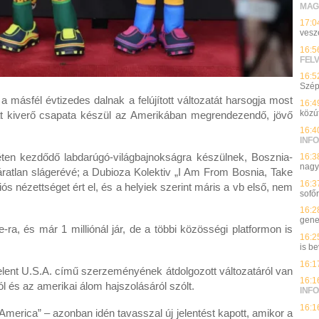
MAG
17:0
vesz
16:5
FEL
16:5
Szép
 másfél évtizedes dalnak a felújított változatát harsogja most
16:4
közú
t kiverő csapata készül az Amerikában megrendezendő, jövő
16:4
INFO
ten kezdődő labdarúgó-világbajnokságra készülnek, Bosznia-
16:3
nagy
áratlan slágerévé; a Dubioza Kolektiv „I Am From Bosnia, Take
16:3
s nézettséget ért el, és a helyiek szerint máris a vb első, nem
sofő
16:2
genet
be-ra, és már 1 milliónál jár, de a többi közösségi platformon is
16:2
is be
16:1
elent U.S.A. című szerzeményének átdolgozott változatáról van
16:1
ól és az amerikai álom hajszolásáról szólt.
INFO
16:1
 America” – azonban idén tavasszal új jelentést kapott, amikor a