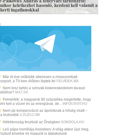
r-Palkovics András a fehérvári tarlótűzről:
mikor keletkezhet hasonló, kezdeni kell valamit a
tkerti ingatlanokkal
k
7
Már öt éve működik sikeresen a rimaszombati
csoport, a TV-ben élőben léptek fel
FELVIDEK.MA
7
Nem lesz tartós a szlovák kiskereskedelem tavaszi
endülése?
MA7.SK
6
Felmérték: a magyarok 80 százaléka megértette, hogy
lni kell a vízzel és az energiával, de...
INFOSTART.HU
8
Nem jár kompenzáció az ápolóknak a hőség miatt –
 a biztosítók
UJSZO.COM
7
Hétrétország fesztivál az Őrségben
GONDOLA.HU
5
Leó pápa homíliája Assisiben: A világ akkor újul meg,
risztust követve mi magunk is átalakulunk