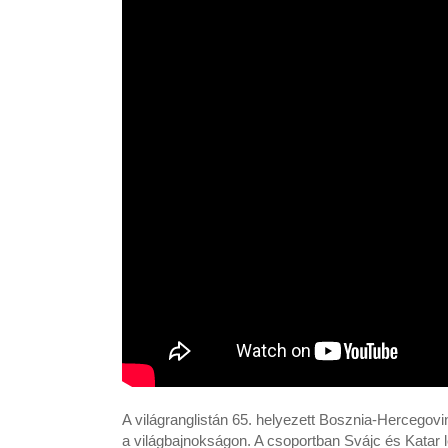
A világranglistán 65. helyezett Bosznia-Hercegov
a világbajnokságon. A csoportban Svájc és Katar le