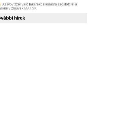
6
Az ivóvízzel való takarékoskodásra szólított fel a
romi vízművek
MA7.SK
vábbi hírek