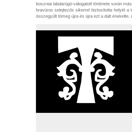
boszniai labdarúgó-válogatott története során máso
bravúros selejtezős sikerrel biztosította helyét a
összegyűlt tömeg újra és újra ezt a dalt énekelte,