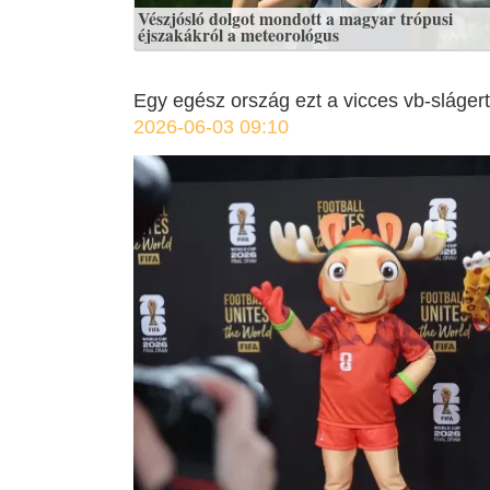
Vészjósló dolgot mondott a magyar trópusi
éjszakákról a meteorológus
Egy egész ország ezt a vicces vb-slágert
2026-06-03 09:10