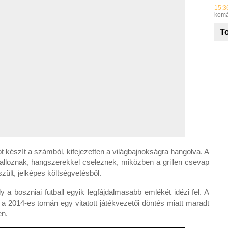
15:3
komá
To
ót készít a számból, kifejezetten a világbajnokságra hangolva. A
alloznak, hangszerekkel cseleznek, miközben a grillen csevap
ült, jelképes költségvetésből.
y a boszniai futball egyik legfájdalmasabb emlékét idézi fel. A
, a 2014-es tornán egy vitatott játékvezetői döntés miatt maradt
en.