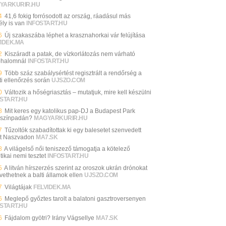
YARKURIR.HU
4
41,6 fokig forrósodott az ország, ráadásul más
ély is van
INFOSTART.HU
6
Új szakaszába léphet a krasznahorkai vár felújítása
VIDEK.MA
2
Kiszáradt a patak, de vízkorlátozás nem várható
halomnál
INFOSTART.HU
9
Több száz szabálysértést regisztrált a rendőrség a
ti ellenőrzés során
UJSZO.COM
0
Változik a hőségriasztás – mutatjuk, mire kell készülni
START.HU
8
Mit keres egy katolikus pap-DJ a Budapest Park
színpadán?
MAGYARKURIR.HU
7
Tűzoltók szabadítottak ki egy balesetet szenvedett
rt Naszvadon
MA7.SK
8
A világelső női teniszező támogatja a kötelező
ikai nemi tesztet
INFOSTART.HU
5
A litván hírszerzés szerint az oroszok ukrán drónokat
vethetnek a balti államok ellen
UJSZO.COM
7
Világtájak
FELVIDEK.MA
6
Meglepő győztes tarolt a balatoni gasztroversenyen
START.HU
6
Fájdalom gyötri? Irány Vágsellye
MA7.SK