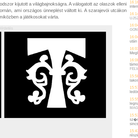
16:1
dszor kijutott a világbajnokságra. A válogatott az olaszok elleni
inte
 tornán, ami országos ünneplést váltott ki. A szarajevói utcákon
16:1
 miközben a játékosokat várta.
UJS
16:0
Hírdetés
GON
16:0
után
16:0
Megl
16:0
támo
FEL
15:5
lako
15:5
ledö
15:5
legn
MAG
15:5
sz�m
sinc
15:4
rész