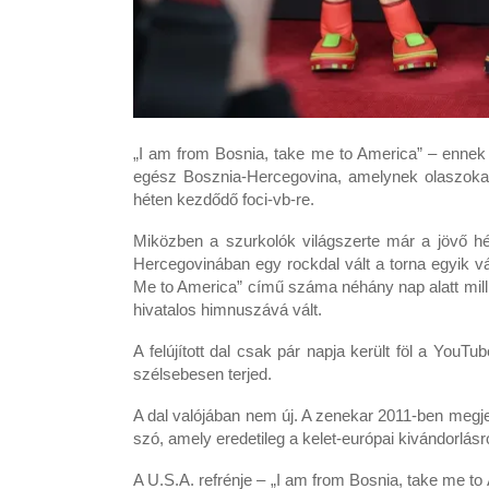
„I am from Bosnia, take me to America” – ennek a
egész Bosznia-Hercegovina, amelynek olaszoka
héten kezdődő foci-vb-re.
Miközben a szurkolók világszerte már a jövő hé
Hercegovinában egy rockdal vált a torna egyik v
Me to America” című száma néhány nap alatt millió
hivatalos himnuszává vált.
A felújított dal csak pár napja került föl a YouTu
szélsebesen terjed.
A dal valójában nem új. A zenekar 2011-ben megj
szó, amely eredetileg a kelet-európai kivándorlásr
A U.S.A. refrénje – „I am from Bosnia, take me to