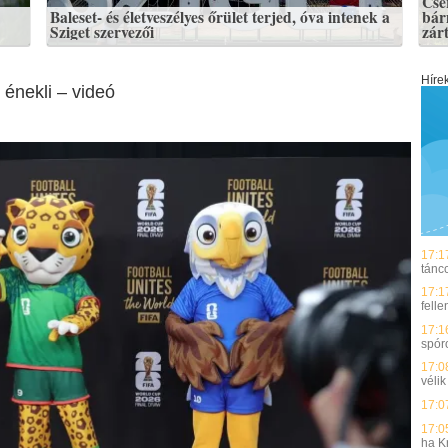
Cse
Baleset- és életveszélyes őrület terjed, óva intenek a
bár
Sziget szervezői
zár
Híre
 énekli – videó
17:1
tánc
17:1
fell
17:1
spóro
17:0
vélik
17:0
17:0
ha K