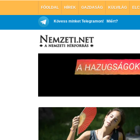
FŐOLDAL
HÍREK
GAZDASÁG
KÜLVILÁG
ELC
Kövess minket Telegramon!
Miért?