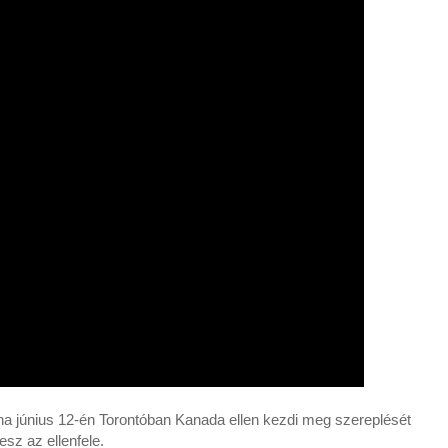
ina június 12-én Torontóban Kanada ellen kezdi meg szereplését
sz az ellenfele.