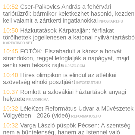
10:52
Cser-Palkovics András a fehérvári
tarlótűzről: bármikor keletkezhet hasonló, kezden
kell valamit a zártkerti ingatlanokkal
INFOSTART.HU
10:50
Házkutatások Kárpátalján: férfiakat
törölhettek jogellenesen a katonai nyilvántartásbó
KARPATINFO.NET
10:45
FOTÓK: Elszabadult a káosz a horvát
strandokon, reggel lefoglalják a napágyat, majd
senki sem fekszik rajta
UJSZO.COM
10:40
Híres olimpikon is elindul az atlétikai
szövetség elnöki posztjáért
INFOSTART.HU
10:37
Romlott a szlovákiai háztartások anyagi
helyzete
FELVIDEK.MA
10:32
LéleKzet Református Udvar a Művészetek
Völgyében - 2026 (videó)
REFORMATUS.HU
10:32
Varga László püspök Pécsen: A szentség
nem a bűntelenség, hanem az Istennel való