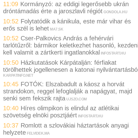
11:09
Kormányzó: az eddigi legerősebb ukrán
dróntámadás érte a jaroszlavli régiót
GONDOLA.HU
10:52
Folytatódik a kánikula, este már vihar és
erős szél is lehet
MA7.SK
10:52
Cser-Palkovics András a fehérvári
tarlótűzről: bármikor keletkezhet hasonló, kezden
kell valamit a zártkerti ingatlanokkal
INFOSTART.HU
10:50
Házkutatások Kárpátalján: férfiakat
törölhettek jogellenesen a katonai nyilvántartásbó
KARPATINFO.NET
10:45
FOTÓK: Elszabadult a káosz a horvát
strandokon, reggel lefoglalják a napágyat, majd
senki sem fekszik rajta
UJSZO.COM
10:40
Híres olimpikon is elindul az atlétikai
szövetség elnöki posztjáért
INFOSTART.HU
10:37
Romlott a szlovákiai háztartások anyagi
helyzete
FELVIDEK.MA