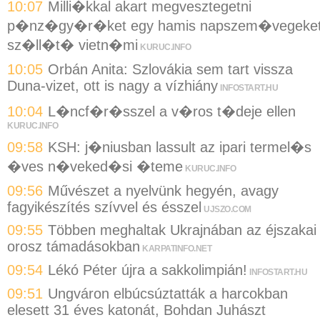
10:07
Milli�kkal akart megvesztegetni
p�nz�gy�r�ket egy hamis napszem�vegeke
sz�ll�t� vietn�mi
KURUC.INFO
10:05
Orbán Anita: Szlovákia sem tart vissza
Duna-vizet, ott is nagy a vízhiány
INFOSTART.HU
10:04
L�ncf�r�sszel a v�ros t�deje ellen
KURUC.INFO
09:58
KSH: j�niusban lassult az ipari termel�s
�ves n�veked�si �teme
KURUC.INFO
09:56
Művészet a nyelvünk hegyén, avagy
fagyikészítés szívvel és ésszel
UJSZO.COM
09:55
Többen meghaltak Ukrajnában az éjszakai
orosz támadásokban
KARPATINFO.NET
09:54
Lékó Péter újra a sakkolimpián!
INFOSTART.HU
09:51
Ungváron elbúcsúztatták a harcokban
elesett 31 éves katonát, Bohdan Juhászt