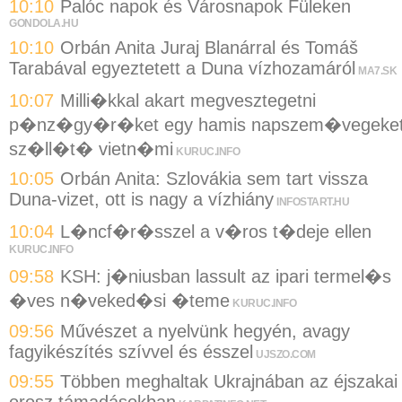
10:10
Palóc napok és Városnapok Füleken
GONDOLA.HU
10:10
Orbán Anita Juraj Blanárral és Tomáš
Tarabával egyeztetett a Duna vízhozamáról
MA7.SK
10:07
Milli�kkal akart megvesztegetni
p�nz�gy�r�ket egy hamis napszem�vegeke
sz�ll�t� vietn�mi
KURUC.INFO
10:05
Orbán Anita: Szlovákia sem tart vissza
Duna-vizet, ott is nagy a vízhiány
INFOSTART.HU
10:04
L�ncf�r�sszel a v�ros t�deje ellen
KURUC.INFO
09:58
KSH: j�niusban lassult az ipari termel�s
�ves n�veked�si �teme
KURUC.INFO
09:56
Művészet a nyelvünk hegyén, avagy
fagyikészítés szívvel és ésszel
UJSZO.COM
09:55
Többen meghaltak Ukrajnában az éjszakai
orosz támadásokban