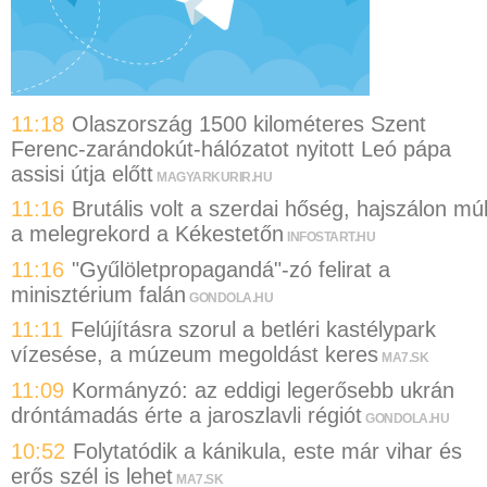
11:18
Olaszország 1500 kilométeres Szent
Ferenc-zarándokút-hálózatot nyitott Leó pápa
assisi útja előtt
MAGYARKURIR.HU
11:16
Brutális volt a szerdai hőség, hajszálon múl
a melegrekord a Kékestetőn
INFOSTART.HU
11:16
"Gyűlöletpropagandá"-zó felirat a
minisztérium falán
GONDOLA.HU
11:11
Felújításra szorul a betléri kastélypark
vízesése, a múzeum megoldást keres
MA7.SK
11:09
Kormányzó: az eddigi legerősebb ukrán
dróntámadás érte a jaroszlavli régiót
GONDOLA.HU
10:52
Folytatódik a kánikula, este már vihar és
erős szél is lehet
MA7.SK