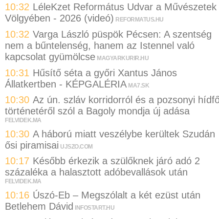
10:32
LéleKzet Református Udvar a Művészetek
Völgyében - 2026 (videó)
REFORMATUS.HU
10:32
Varga László püspök Pécsen: A szentség
nem a bűntelenség, hanem az Istennel való
kapcsolat gyümölcse
MAGYARKURIR.HU
10:31
Hűsítő séta a győri Xantus János
Állatkertben - KÉPGALÉRIA
MA7.SK
10:30
Az ún. szláv korridorról és a pozsonyi hídf
történetéről szól a Bagoly mondja új adása
FELVIDEK.MA
10:30
A háború miatt veszélybe kerültek Szudán
ősi piramisai
UJSZO.COM
10:17
Később érkezik a szülőknek járó adó 2
százaléka a halasztott adóbevallások után
FELVIDEK.MA
10:16
Úszó-Eb – Megszólalt a két ezüst után
Betlehem Dávid
INFOSTART.HU