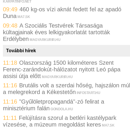
KARPATINFO.NET
09:49
460 kg-os vízi aknát fedett fel az apadó
Duna
MA7.SK
09:48
A Szociális Testvérek Társasága
kültagjainak éves lelkigyakorlatát tartották
Erdélyben
MAGYARKURIR.HU
További hírek
11:18
Olaszország 1500 kilométeres Szent
Ferenc-zarándokút-hálózatot nyitott Leó pápa
assisi útja előtt
MAGYARKURIR.HU
11:16
Brutális volt a szerdai hőség, hajszálon múl
a melegrekord a Kékestetőn
INFOSTART.HU
11:16
"Gyűlöletpropagandá"-zó felirat a
minisztérium falán
GONDOLA.HU
11:11
Felújításra szorul a betléri kastélypark
vízesése, a múzeum megoldást keres
MA7.SK