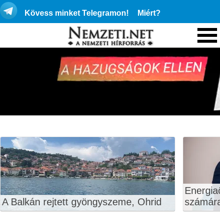
Kövess minket Telegramon!
Miért?
Energiaö
A Balkán rejtett gyöngyszeme, Ohrid
számár