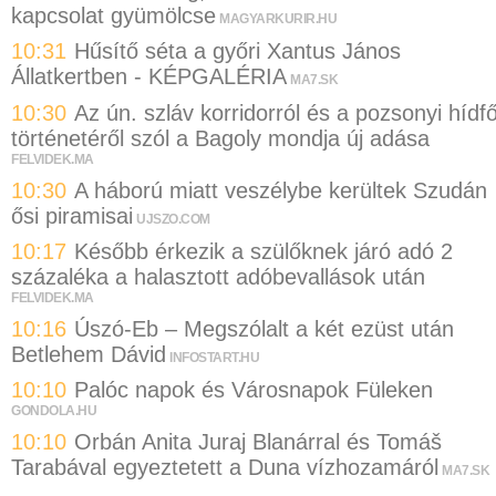
kapcsolat gyümölcse
MAGYARKURIR.HU
10:31
Hűsítő séta a győri Xantus János
Állatkertben - KÉPGALÉRIA
MA7.SK
10:30
Az ún. szláv korridorról és a pozsonyi hídf
történetéről szól a Bagoly mondja új adása
FELVIDEK.MA
10:30
A háború miatt veszélybe kerültek Szudán
ősi piramisai
UJSZO.COM
10:17
Később érkezik a szülőknek járó adó 2
százaléka a halasztott adóbevallások után
FELVIDEK.MA
10:16
Úszó-Eb – Megszólalt a két ezüst után
Betlehem Dávid
INFOSTART.HU
10:10
Palóc napok és Városnapok Füleken
GONDOLA.HU
10:10
Orbán Anita Juraj Blanárral és Tomáš
Tarabával egyeztetett a Duna vízhozamáról
MA7.SK