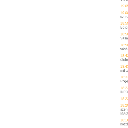
19:0
19:0
szerz
18:5
Boto
18:5
Vasa
18:5
vásá
18:4
élel
18:4
mit 
18:3
Pr�
18:2
INFO
18:2
18:2
szen
MAG
18:1
köztá