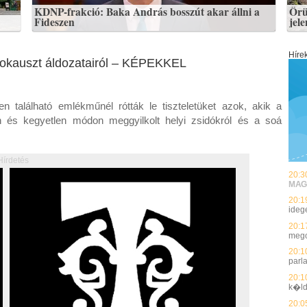
KDNP-frakció: Baka András bosszút akar állni a
Örü
Fideszen
jel
Híre
okauszt áldozatairól – KÉPEKKEL
 található emlékműnél rótták le tiszteletüket azok, akik a
en és kegyetlen módon meggyilkolt helyi zsidókról és a soá
Hírdetés
20:3
MAG
20:1
ideg
20:1
mego
20:1
parl
20:1
k�ld
20:0