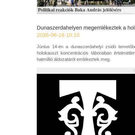
Politikai reakciók Baka András jelölésére
Dunaszerdahelyen megemlékeztek a hol
2026-06-16 10:10
Június 14-én a dunaszerdahelyi zsidó temetőben
holokauszt koncentrációs táboraiban értelmetl
hatmillió áldozatáról emlékeztek meg.