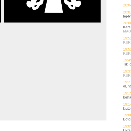
20:0
20:0
fej�
20:0
Kere
MAG
19:5
KUR
19:5
KUR
19:4
TikTo
19:3
KUR
19:2
el, 
19:1
beha
19:1
kiütö
19:0
Boto
19:0
Ukra