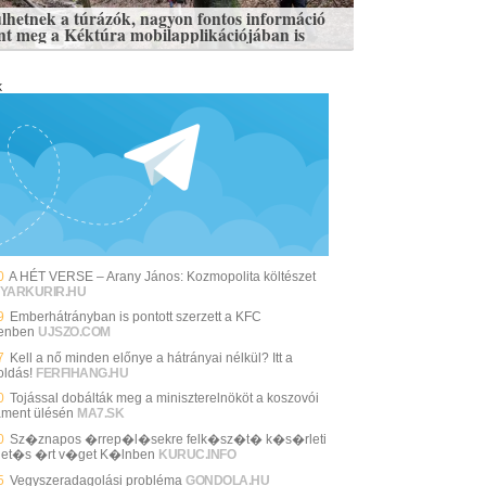
lhetnek a túrázók, nagyon fontos információ
ent meg a Kéktúra mobilapplikációjában is
k
0
A HÉT VERSE – Arany János: Kozmopolita költészet
YARKURIR.HU
9
Emberhátrányban is pontott szerzett a KFC
enben
UJSZO.COM
7
Kell a nő minden előnye a hátrányai nélkül? Itt a
ldás!
FERFIHANG.HU
0
Tojással dobálták meg a miniszterelnököt a koszovói
ament ülésén
MA7.SK
0
Sz�znapos �rrep�l�sekre felk�sz�t� k�s�rleti
et�s �rt v�get K�lnben
KURUC.INFO
5
Vegyszeradagolási probléma
GONDOLA.HU