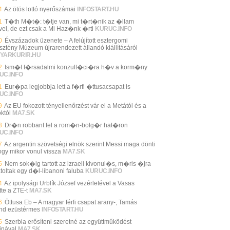
4
Az ötös lottó nyerőszámai
INFOSTART.HU
1
T�th M�t�: t�tje van, mi t�rt�nik az �llam
vel, de ezt csak a Mi Haz�nk �rti
KURUC.INFO
0
Évszázadok üzenete – A felújított esztergomi
sztény Múzeum újrarendezett állandó kiállításáról
YARKURIR.HU
2
Ism�t t�rsadalmi konzult�ci�ra h�v a korm�ny
UC.INFO
1
Eur�pa legjobbja lett a f�rfi �ttusacsapat is
UC.INFO
9
Az EU fokozott tényellenőrzést vár el a Metától és a
któl
MA7.SK
3
Dr�n robbant fel a rom�n-bolg�r hat�ron
UC.INFO
7
Az argentin szövetségi elnök szerint Messi maga dönti
hogy mikor vonul vissza
MA7.SK
5
Nem sok�ig tartott az izraeli kivonul�s, m�ris �jra
toltak egy d�l-libanoni faluba
KURUC.INFO
4
Az ipolysági Urblík József vezérletével a Vasas
tte a ZTE-t
MA7.SK
6
Öttusa Eb – A magyar férfi csapat arany-, Tamás
nd ezüstérmes
INFOSTART.HU
5
Szerbia erősíteni szeretné az együttműködést
jnával
MA7.SK