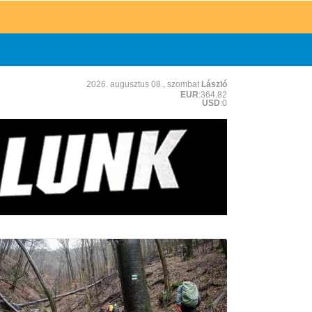
2026. augusztus 08., szombat
László
EUR
:364.82
USD
:0