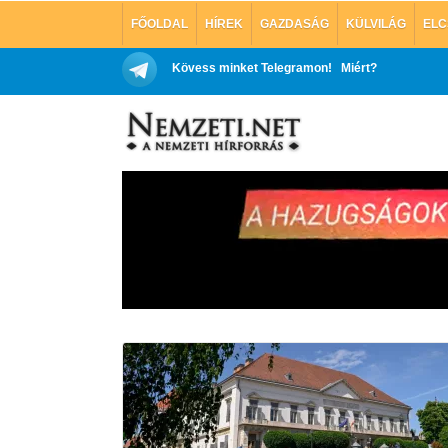
FŐOLDAL
HÍREK
GAZDASÁG
KÜLVILÁG
ELC
Kövess minket Telegramon!
Miért?