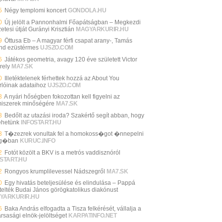
5
Négy templomi koncert
GONDOLA.HU
0
Új jelölt a Pannonhalmi Főapátságban – Megkezdi
etesi útját Gurányi Krisztián
MAGYARKURIR.HU
9
Öttusa Eb – A magyar férfi csapat arany-, Tamás
nd ezüstérmes
UJSZO.COM
6
Játékos geometria, avagy 120 éve született Victor
rely
MA7.SK
0
Illetéktelenek férhettek hozzá az About You
rlóinak adataihoz
UJSZO.COM
3
A nyári hőségben fokozottan kell figyelni az
miszerek minőségére
MA7.SK
3
Bedőlt az utazási iroda? Szakértő segít abban, hogy
tehetünk
INFOSTART.HU
3
T�zezrek vonultak fel a homokoss�got �nnepelni
g�ban
KURUC.INFO
2
Fotót közölt a BKV is a metrós vaddisznóról
START.HU
2
Rongyos krumplilevessel Nádszegről
MA7.SK
0
Egy hivatás beteljesülése és elindulása – Pappá
telték Budai János görögkatolikus diakónust
YARKURIR.HU
6
Baka András elfogadta a Tisza felkérését, vállalja a
rsasági elnök-jelöltséget
KARPATINFO.NET