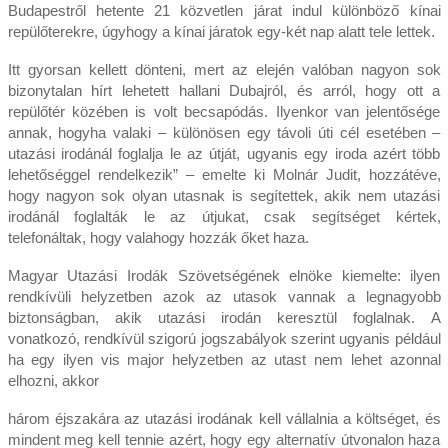
Budapestről hetente 21 közvetlen járat indul különböző kínai
repülőterekre, úgyhogy a kínai járatok egy-két nap alatt tele lettek.
Itt gyorsan kellett dönteni, mert az elején valóban nagyon sok
bizonytalan hírt lehetett hallani Dubajról, és arról, hogy ott a
repülőtér közében is volt becsapódás. Ilyenkor van jelentősége
annak, hogyha valaki – különösen egy távoli úti cél esetében –
utazási irodánál foglalja le az útját, ugyanis egy iroda azért több
lehetőséggel rendelkezik” – emelte ki Molnár Judit, hozzátéve,
hogy nagyon sok olyan utasnak is segítettek, akik nem utazási
irodánál foglalták le az útjukat, csak segítséget kértek,
telefonáltak, hogy valahogy hozzák őket haza.
Magyar Utazási Irodák Szövetségének elnöke kiemelte: ilyen
rendkívüli helyzetben azok az utasok vannak a legnagyobb
biztonságban, akik utazási irodán keresztül foglalnak. A
vonatkozó, rendkívül szigorú jogszabályok szerint ugyanis például
ha egy ilyen vis major helyzetben az utast nem lehet azonnal
elhozni, akkor
három éjszakára az utazási irodának kell vállalnia a költséget, és
mindent meg kell tennie azért, hogy egy alternatív útvonalon haza