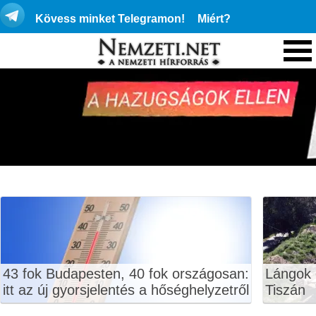
Kövess minket Telegramon!
Miért?
43 fok Budapesten, 40 fok országosan:
Lángok 
itt az új gyorsjelentés a hőséghelyzetről
Tiszán