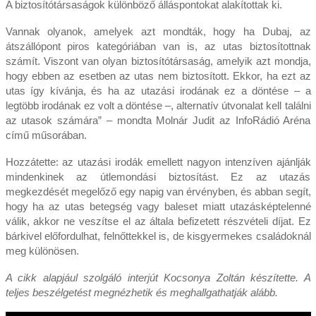
A biztosítótársaságok különböző álláspontokat alakítottak ki.
Vannak olyanok, amelyek azt mondták, hogy ha Dubaj, az
átszállópont piros kategóriában van is, az utas biztosítottnak
számít. Viszont van olyan biztosítótársaság, amelyik azt mondja,
hogy ebben az esetben az utas nem biztosított. Ekkor, ha ezt az
utas így kívánja, és ha az utazási irodának ez a döntése – a
legtöbb irodának ez volt a döntése –, alternatív útvonalat kell találni
az utasok számára” – mondta Molnár Judit az InfoRádió Aréna
című műsorában.
Hozzátette: az utazási irodák emellett nagyon intenzíven ajánlják
mindenkinek az útlemondási biztosítást. Ez az utazás
megkezdését megelőző egy napig van érvényben, és abban segít,
hogy ha az utas betegség vagy baleset miatt utazásképtelenné
válik, akkor ne veszítse el az általa befizetett részvételi díjat. Ez
bárkivel előfordulhat, felnőttekkel is, de kisgyermekes családoknál
meg különösen.
A cikk alapjául szolgáló interjút Kocsonya Zoltán készítette. A
teljes beszélgetést megnézhetik és meghallgathatják alább.