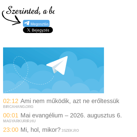
Megosztás
02:12
Ami nem működik, azt ne erőltessük
BIRCAHANG.ORG
00:01
Mai evangélium – 2026. augusztus 6.
MAGYARKURIR.HU
23:00
Mi, hol, mikor?
3SZEK.RO