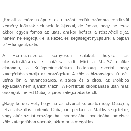
„Emiatt a március-április az utazási irodák számára rendkívül
kemény időszak volt sok fejfájással, de fontos, hogy ne csak
akkor legyen fontos az utas, amikor befizeti a részvételi díjat,
hanem ne engedjük el a kezét, és segítséget nyújtsunk a bajban
is” – hangsúlyozta.
A Hormuzi-szoros környékén kialakult helyzet az
utasbiztosításokra is hatással volt. Mint a MUISZ elnöke
elmondta, a Külügyminisztérium biztonság szerint négy
kategóriába sorolja az országokat. A zöld a biztonságos úti cél,
utána jön a narancssárga, a sárga és a piros, az utóbbiba
egyáltalán nem ajánlott utazni. A konfliktus kirobbanása után más
országok mellett Dubaj is piros kategóriába került.
„Nagy kérdés volt, hogy ha az útvonal keresztülmegy Dubajon,
tehát átszállás történik Dubajban például a Maldív-szigetekre,
vagy akár ázsiai országokba, Indonéziába, Indokínába, amelyek
zöld kategóriában vannak, akkor mi a megoldás.