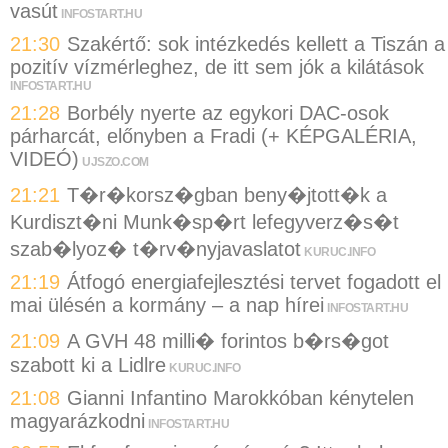
vasút
INFOSTART.HU
21:30
Szakértő: sok intézkedés kellett a Tiszán a
pozitív vízmérleghez, de itt sem jók a kilátások
INFOSTART.HU
21:28
Borbély nyerte az egykori DAC-osok
párharcát, előnyben a Fradi (+ KÉPGALÉRIA,
VIDEÓ)
UJSZO.COM
21:21
T�r�korsz�gban beny�jtott�k a
Kurdiszt�ni Munk�sp�rt lefegyverz�s�t
szab�lyoz� t�rv�nyjavaslatot
KURUC.INFO
21:19
Átfogó energiafejlesztési tervet fogadott el
mai ülésén a kormány – a nap hírei
INFOSTART.HU
21:09
A GVH 48 milli� forintos b�rs�got
szabott ki a Lidlre
KURUC.INFO
21:08
Gianni Infantino Marokkóban kénytelen
magyarázkodni
INFOSTART.HU