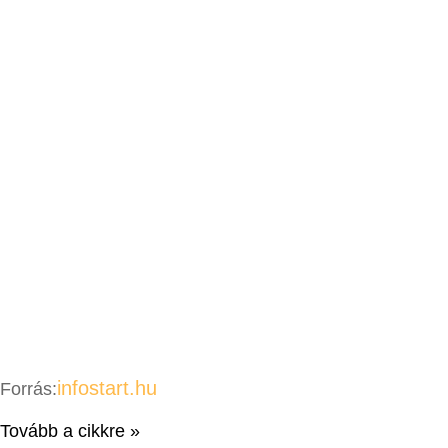
infostart.hu
Forrás:
Tovább a cikkre »