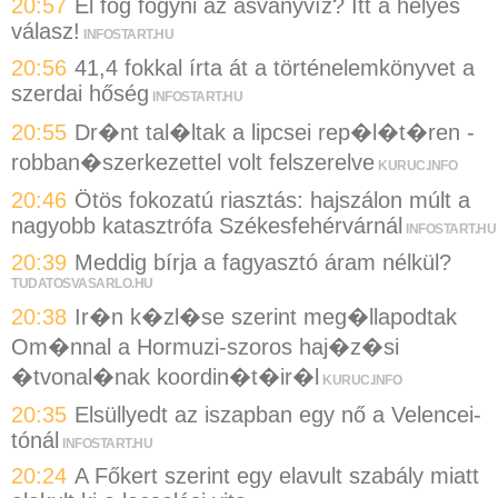
20:57
El fog fogyni az ásványvíz? Itt a helyes
válasz!
INFOSTART.HU
20:56
41,4 fokkal írta át a történelemkönyvet a
szerdai hőség
INFOSTART.HU
20:55
Dr�nt tal�ltak a lipcsei rep�l�t�ren -
robban�szerkezettel volt felszerelve
KURUC.INFO
20:46
Ötös fokozatú riasztás: hajszálon múlt a
nagyobb katasztrófa Székesfehérvárnál
INFOSTART.HU
20:39
Meddig bírja a fagyasztó áram nélkül?
TUDATOSVASARLO.HU
20:38
Ir�n k�zl�se szerint meg�llapodtak
Om�nnal a Hormuzi-szoros haj�z�si
�tvonal�nak koordin�t�ir�l
KURUC.INFO
20:35
Elsüllyedt az iszapban egy nő a Velencei-
tónál
INFOSTART.HU
20:24
A Főkert szerint egy elavult szabály miatt