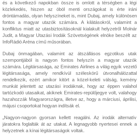
és a következő napokban össze is omlott a térségben a légi
közlekedés, hiszen az öböl menti országokat is érte iráni
dróntámadás, olyan helyszíneket is, mint Dubaj, amely különösen
fontos a magyar utazók számára. A kilátásokról, valamint a
konfliktus miatt az utasbiztosításoknál kialakult helyzetről Molnár
Judit, a Magyar Utazási Irodák Szövetségének elnöke beszélt az
InfoRádió Aréna című műsorában.
Dubaj önmagában, valamint az átszállásos egzotikus utak
szempontjából is nagyon fontos helyszín a magyar utazók
számára. Légitársasága, az Emirates Airlines a világ egyik vezető
légitársasága, amely rendkívül széleskörű útvonalhálózattal
rendelkezik, ezért amikor kitört a közel-keleti válság, kemény
munkát jelentett az utazási irodáknak, hogy az éppen valahol
tartózkodó utasaikat, akiknek Emirates-repülőjegye volt, valahogy
hazahozzák Magyarországra, illetve az, hogy a márciusi, áprilisi,
májusi csoportokat hogyan indítsák el.
„Nagyon-nagyon gyorsan kellett reagálni. Az irodák alternatív
járatokra foglalták át az utakat. A legnagyobb nyertesei ennek a
helyzetnek a kínai légitársaságok voltak.