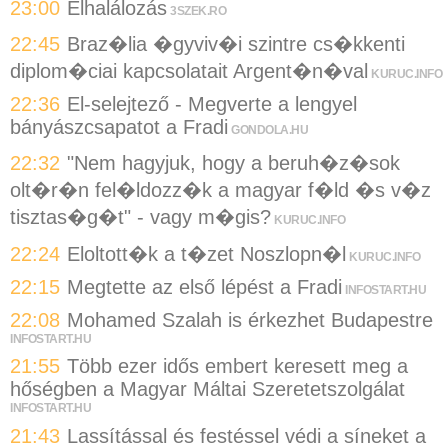
23:00
Elhalálozás
3SZEK.RO
22:45
Braz�lia �gyviv�i szintre cs�kkenti
diplom�ciai kapcsolatait Argent�n�val
KURUC.INFO
22:36
El-selejtező - Megverte a lengyel
bányászcsapatot a Fradi
GONDOLA.HU
22:32
"Nem hagyjuk, hogy a beruh�z�sok
olt�r�n fel�ldozz�k a magyar f�ld �s v�z
tisztas�g�t" - vagy m�gis?
KURUC.INFO
22:24
Eloltott�k a t�zet Noszlopn�l
KURUC.INFO
22:15
Megtette az első lépést a Fradi
INFOSTART.HU
22:08
Mohamed Szalah is érkezhet Budapestre
INFOSTART.HU
21:55
Több ezer idős embert keresett meg a
hőségben a Magyar Máltai Szeretetszolgálat
INFOSTART.HU
21:43
Lassítással és festéssel védi a síneket a