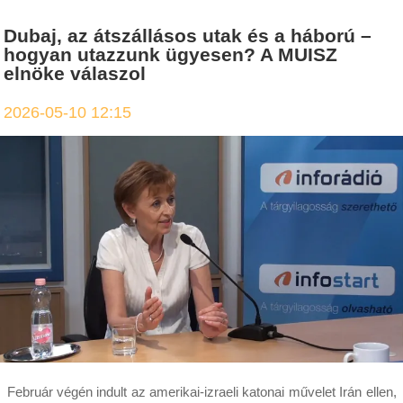
Dubaj, az átszállásos utak és a háború –
hogyan utazzunk ügyesen? A MUISZ
elnöke válaszol
2026-05-10 12:15
Február végén indult az amerikai-izraeli katonai művelet Irán ellen,