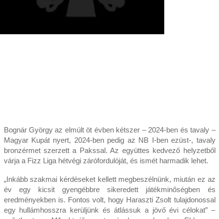
Bognár György az elmúlt öt évben kétszer – 2024-ben és tavaly –
Magyar Kupát nyert, 2024-ben pedig az NB I-ben ezüst-, tavaly
bronzérmet szerzett a Pakssal. Az együttes kedvező helyzetből
várja a Fizz Liga hétvégi zárófordulóját, és ismét harmadik lehet.
„Inkább szakmai kérdéseket kellett megbeszélnünk, miután ez az
év egy kicsit gyengébbre sikeredett játékminőségben és
eredményekben is. Fontos volt, hogy Haraszti Zsolt tulajdonossal
egy hullámhosszra kerüljünk és átlássuk a jövő évi célokat” –