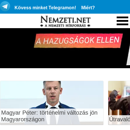
Kövess minket Telegramon!
Miért?
Magyar Péter: történelmi változás jön
Magyarországon
Útraval