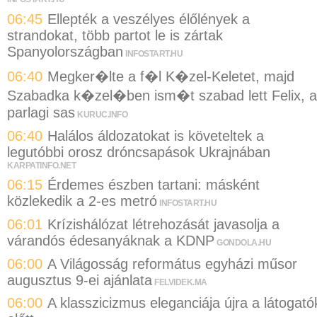
06:45
Ellepték a veszélyes élőlények a
strandokat, több partot le is zártak
Spanyolországban
INFOSTART.HU
06:40
Megker�lte a f�l K�zel-Keletet, majd
Szabadka k�zel�ben ism�t szabad lett Felix, a
parlagi sas
KURUC.INFO
06:40
Halálos áldozatokat is követeltek a
legutóbbi orosz dróncsapások Ukrajnában
KARPATINFO.NET
06:15
Érdemes észben tartani: másként
közlekedik a 2-es metró
INFOSTART.HU
06:01
Krízishálózat létrehozását javasolja a
várandós édesanyáknak a KDNP
GONDOLA.HU
06:00
A Világosság református egyházi műsor
augusztus 9-ei ajánlata
FELVIDEK.MA
06:00
A klasszicizmus eleganciája újra a látogató