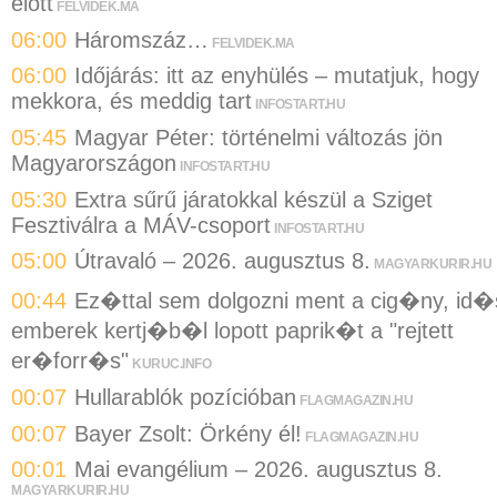
előtt
FELVIDEK.MA
06:00
Háromszáz…
FELVIDEK.MA
06:00
Időjárás: itt az enyhülés – mutatjuk, hogy
mekkora, és meddig tart
INFOSTART.HU
05:45
Magyar Péter: történelmi változás jön
Magyarországon
INFOSTART.HU
05:30
Extra sűrű járatokkal készül a Sziget
Fesztiválra a MÁV-csoport
INFOSTART.HU
05:00
Útravaló – 2026. augusztus 8.
MAGYARKURIR.HU
00:44
Ez�ttal sem dolgozni ment a cig�ny, id�
emberek kertj�b�l lopott paprik�t a "rejtett
er�forr�s"
KURUC.INFO
00:07
Hullarablók pozícióban
FLAGMAGAZIN.HU
00:07
Bayer Zsolt: Örkény él!
FLAGMAGAZIN.HU
00:01
Mai evangélium – 2026. augusztus 8.
MAGYARKURIR.HU