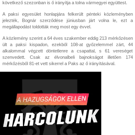
következő szezonban is ő irányítja a tolna vármegyei együttest.
A paksi egyesület honlapjára felkerült pénteki közleményben
jelezték, Bognár szerződése júniusban járt volna le, ezt a
megállapodást toldották meg most egy évvel.
A közlemény szerint a 64 éves szakember eddig 213 mérkőzésen
ült a paksi kispadon, ezekből 108-at győzelemmel zárt, 44
alkalommal végzett döntetlenre a csapattal, s 61 vereséget
szenvedett. Csak az élvonalbeli bajnokságot illetően 174
mérkőzésből 81-et vett sikerrel a Paks az ő irányításával.