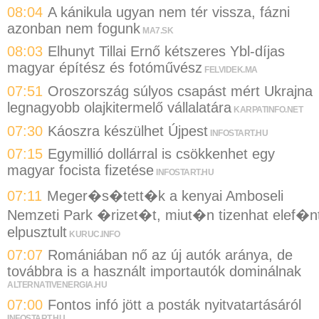
08:04
A kánikula ugyan nem tér vissza, fázni
azonban nem fogunk
MA7.SK
08:03
Elhunyt Tillai Ernő kétszeres Ybl-díjas
magyar építész és fotóművész
FELVIDEK.MA
07:51
Oroszország súlyos csapást mért Ukrajna
legnagyobb olajkitermelő vállalatára
KARPATINFO.NET
07:30
Káoszra készülhet Újpest
INFOSTART.HU
07:15
Egymillió dollárral is csökkenhet egy
magyar focista fizetése
INFOSTART.HU
07:11
Meger�s�tett�k a kenyai Amboseli
Nemzeti Park �rizet�t, miut�n tizenhat elef�n
elpusztult
KURUC.INFO
07:07
Romániában nő az új autók aránya, de
továbbra is a használt importautók dominálnak
ALTERNATIVENERGIA.HU
07:00
Fontos infó jött a posták nyitvatartásáról
INFOSTART.HU