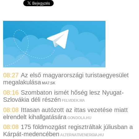
08:27
Az első magyarországi turistaegyesület
megalakulása
MA7.SK
08:16
Szombaton ismét hőség lesz Nyugat-
Szlovákia déli részén
FELVIDEK.MA
08:08
Ittasan autózott az ittas vezetése miatt
elrendelt kihallgatására
GONDOLA.HU
08:08
175 földmozgást regisztráltak júliusban a
Kárpát-medencében
ALTERNATIVENERGIA.HU