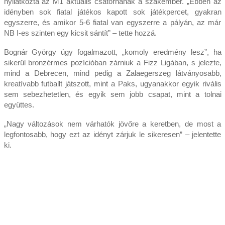
nyilatkozta az M1 aktuális csatornának a szakember. „Ebben az
idényben sok fiatal játékos kapott sok játékpercet, gyakran
egyszerre, és amikor 5-6 fiatal van egyszerre a pályán, az már
NB I-es szinten egy kicsit sántít” – tette hozzá.
Bognár György úgy fogalmazott, „komoly eredmény lesz”, ha
sikerül bronzérmes pozícióban zárniuk a Fizz Ligában, s jelezte,
mind a Debrecen, mind pedig a Zalaegerszeg látványosabb,
kreatívabb futballt játszott, mint a Paks, ugyanakkor egyik rivális
sem sebezhetetlen, és egyik sem jobb csapat, mint a tolnai
együttes.
„Nagy változások nem várhatók jövőre a keretben, de most a
legfontosabb, hogy ezt az idényt zárjuk le sikeresen” – jelentette
ki.