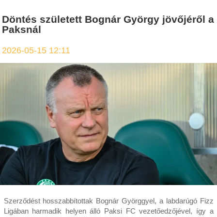
Döntés született Bognár György jövőjéről a
Paksnál
2026-05-15 12:11
Szerződést hosszabbítottak Bognár Györggyel, a labdarúgó Fizz
Ligában harmadik helyen álló Paksi FC vezetőedzőjével, így a