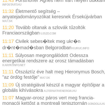
11:43
Forsthoffer Ágnes nem várt helyen bukkan
INFOSTART.HU
11:32
Életmentő segítség –
anyatejadományozókat keresnek Érsekújvárban
MA7.SK
11:20
Tovább oltanak a szlovák tűzoltók
Franciaországban
UJSZO.COM
11:17
Civilek sebes�ltek meg ukr�n
dr�nt�mad�sban Belgorodban
KURUC.INFO
11:11
Súlyosan megrongálódott Odessza
energetikai rendszere az orosz támadásban
KARPATINFO.NET
11:11
Ötszáztíz éve halt meg Hieronymus Bosch
"az ördög festője"
MA7.SK
11:09
Új stratégiával készül a magyar építőipar a
globális kihívásokra
ALTERNATIVENERGIA.HU
11:07
Magyar-orosz páros vert meg francia-
monacói kettőst a montreali tenisztornán
GONDOLA.H