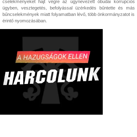
cselekményeket hajt végre az úgynevezett óbudai korrupciós
ügyben, vesztegetés, befolyással üzérkedés bűntette és más
bűncselekmények miatt folyamatban lévő, több önkormányzatot is
érintő nyomozásában.