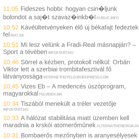
11:05
Fideszes hobbi: hogyan csin�ljunk
bolondot a saj�t szavaz�inkb�l
KURUC.INFO
10:52
Kávéültetvényeken élő új békafajt fedeztek
fel
MA7.SK
10:51
Mi lesz velünk a Fradi-Real másnapján? –
Sport a tévében
INFOSTART.HU
10:46
Sörrel a kézben, protokoll nélkül: Orbán
Viktor lett a szerbiai trombitafesztivál fő
látványossága
INTERNETFIGYELO.WORDPRESS.COM
10:45
Vizes Eb – A medencés úszóprogram,
magyarokkal
FELVIDEK.MA
10:34
Tiszából menekült a tréler vezetője
INFOSTART.HU
10:33
A hálózat stabilitása miatt üzemben kell
maradnia a krskói atomerőműnek
ALTERNATIVENERGIA.H
10:31
Bombaerős mezőnyben is aranyesélyesek