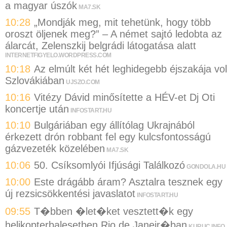
a magyar úszók
MA7.SK
10:28
„Mondják meg, mit tehetünk, hogy több
oroszt öljenek meg?” – A német sajtó ledobta az
álarcát, Zelenszkij belgrádi látogatása alatt
INTERNETFIGYELO.WORDPRESS.COM
10:18
Az elmúlt két hét leghidegebb éjszakája vol
Szlovákiában
UJSZO.COM
10:16
Vitézy Dávid minősítette a HÉV-et Dj Oti
koncertje után
INFOSTART.HU
10:10
Bulgáriában egy állítólag Ukrajnából
érkezett drón robbant fel egy kulcsfontosságú
gázvezeték közelében
MA7.SK
10:06
50. Csíksomlyói Ifjúsági Találkozó
GONDOLA.HU
10:00
Este drágább áram? Asztalra tesznek egy
új rezsicsökkentési javaslatot
INFOSTART.HU
09:55
T�bben �let�ket vesztett�k egy
helikopterbalesetben Rio de Janeir�ban
KURUC.INFO