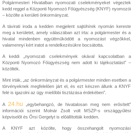
Polgármesteri Hivatalban nyomozati cselekményeket végeztek
kedd reggel a Központi Nyomozó Főügyészség (KNYF) nyomozói
– közölte a kerületi önkormányzat.
A távirati iroda a kedden megjelent sajtóhírek nyomán kereste
meg a kerületet, amely válaszában azt írta: a polgármester és a
hivatal mindenben együttműködött a nyomozást végzőkkel,
valamennyi kért iratot a rendelkezésükre bocsátotta.
A keddi „nyomozati cselekmények okával kapcsolatban a
Központi Nyomozó Főügyészség nem adott ki tájékoztatást” –
közölték.
Mint írták, „az önkormányzat és a polgármester minden esetben a
törvényeknek megfelelően járt el, és ezt készen állunk a KNYF
felé is igazolni az ügy mielőbbi tisztázása érdekében”.
24.hu
A
„egybehangzó, de hivatalosan meg nem erősített”
információi szerint Molnár Zsolt volt MSZP-s országgyűlési
képviselőt és Őrsi Gergelyt is előállították kedden.
A KNYF azt közölte, hogy összehangolt nyomozási