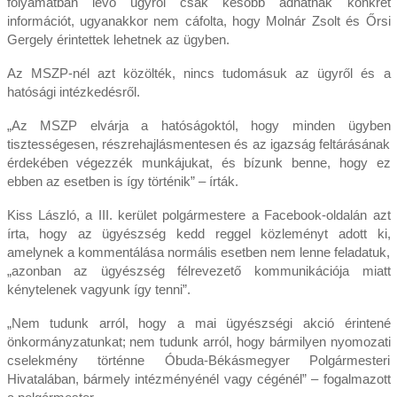
folyamatban lévő ügyről csak később adhatnak konkrét
információt, ugyanakkor nem cáfolta, hogy Molnár Zsolt és Őrsi
Gergely érintettek lehetnek az ügyben.
Az MSZP-nél azt közölték, nincs tudomásuk az ügyről és a
hatósági intézkedésről.
„Az MSZP elvárja a hatóságoktól, hogy minden ügyben
tisztességesen, részrehajlásmentesen és az igazság feltárásának
érdekében végezzék munkájukat, és bízunk benne, hogy ez
ebben az esetben is így történik” – írták.
Kiss László, a III. kerület polgármestere a Facebook-oldalán azt
írta, hogy az ügyészség kedd reggel közleményt adott ki,
amelynek a kommentálása normális esetben nem lenne feladatuk,
„azonban az ügyészség félrevezető kommunikációja miatt
kénytelenek vagyunk így tenni”.
„Nem tudunk arról, hogy a mai ügyészségi akció érintené
önkormányzatunkat; nem tudunk arról, hogy bármilyen nyomozati
cselekmény történne Óbuda-Békásmegyer Polgármesteri
Hivatalában, bármely intézményénél vagy cégénél” – fogalmazott