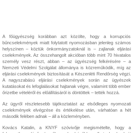
A főügyészség korábban azt közölte, hogy a korrupciós
bűncselekmények miatt folytatott nyomozásban jelenleg számos
helyszínen – köztük önkormányzatoknál is – zajlanak eljárási
cselekmények. Az összehangolt akcióban több mint 70 hivatalos
személy vesz részt, abban – az ügyészség felkérésére – a
Nemzeti Védelmi Szolgálat állománya is közreműködik, míg az
eljárási cselekmények biztosítását a Készenléti Rendőrség végzi.
A nagyszabású eljárási cselekmények során az ügyészek
kutatásokat és lefoglalásokat hajtanak végre, valamint több ember
őrizetbe vételéről és előállításáról is döntöttek – tették hozzá.
Az ügyről részletesebb tájékoztatást az elsődleges nyomozati
cselekmények elvégzése és értékelése után, várhatóan a hét
második felében adnak – áll a közleményben.
Kovács Katalin, a KNYF szóvivője megismételte, hogy a