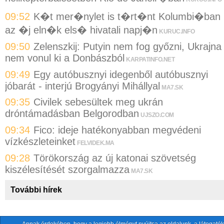
09:52
K�t mer�nylet is t�rt�nt Kolumbi�ban
az �j eln�k els� hivatali napj�n
KURUC.INFO
09:50
Zelenszkij: Putyin nem fog győzni, Ukrajna
nem vonul ki a Donbászból
KARPATINFO.NET
09:49
Egy autóbusznyi idegenből autóbusznyi
jóbarát - interjú Brogyányi Mihállyal
MA7.SK
09:35
Civilek sebesültek meg ukrán
dróntámadásban Belgorodban
UJSZO.COM
09:34
Fico: ideje hatékonyabban megvédeni
vízkészleteinket
FELVIDEK.MA
09:28
Törökország az új katonai szövetség
kiszélesítését szorgalmazza
MA7.SK
További hírek