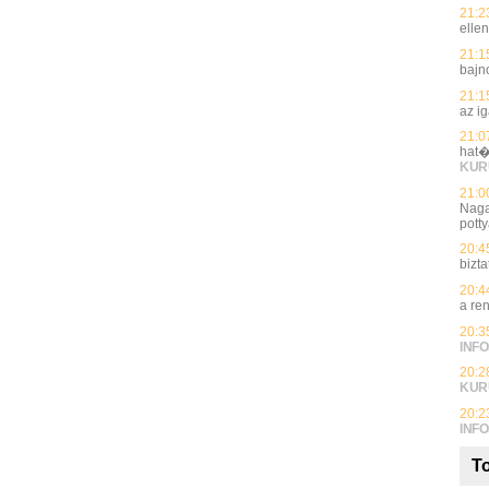
21:2
elle
21:1
bajn
21:1
az i
21:0
hat�
KUR
21:0
Naga
potty
20:4
bizt
20:4
a re
20:3
INFO
20:2
KUR
20:2
INFO
To