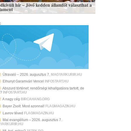
dkívüli hír – Jövő kedden államfőt választhat a
lament
k
0
Útravaló – 2026. augusztus 7.
MAGYARKURIR.HU
0
Elhunyt Garamvári Vencel
INFOSTART.HU
0
Abszurd történet: rendőrségi kihallgatásra tartott, de
y?
INFOSTART.HU
2
A nagy cég
BIRCAHANG.ORG
8
Bayer Zsolt: Most azonnal!
FLAGMAGAZIN.HU
7
Lavrov téved
FLAGMAGAZIN.HU
1
Mai evangélium – 2026. augusztus 7.
YARKURIR.HU
0
Mi, hol, mikor?
3SZEK.RO