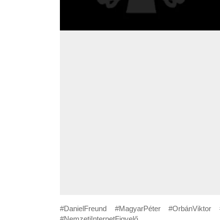
#DanielFreund #MagyarPéter #OrbánViktor #
#NemzetiInternetFigyelő