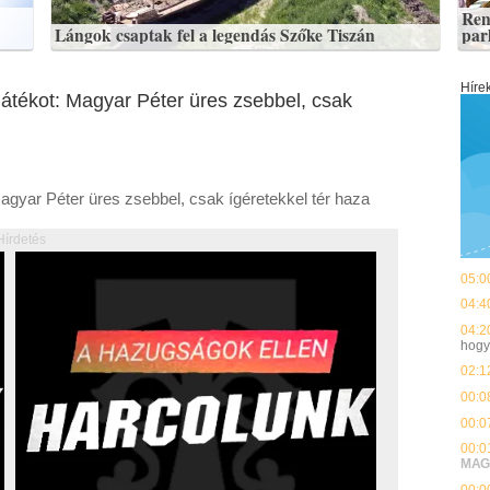
Ren
Lángok csaptak fel a legendás Szőke Tiszán
par
Híre
njátékot: Magyar Péter üres zsebbel, csak
Magyar Péter üres zsebbel, csak ígéretekkel tér haza
Hírdetés
05:0
04:4
04:2
hog
02:1
00:0
00:0
00:0
MAG
00:0