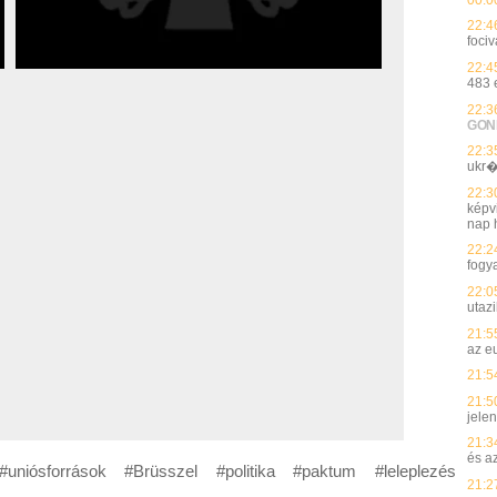
22:4
fociv
22:4
483 
22:3
GON
22:3
ukr�
22:3
képvi
nap h
22:2
fogy
22:0
utaz
21:5
az e
21:5
21:5
jelen
21:3
és a
uniósforrások #Brüsszel #politika #paktum #leleplezés
21:2