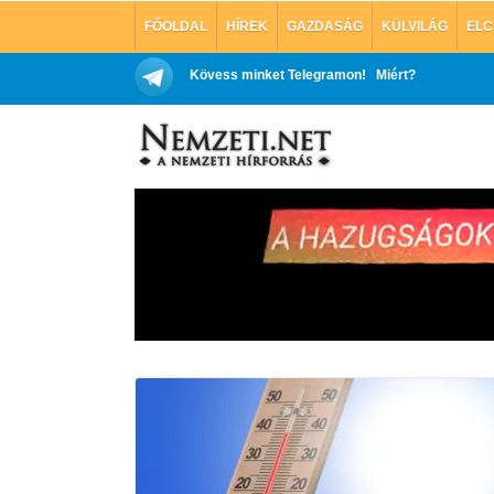
FŐOLDAL
HÍREK
GAZDASÁG
KÜLVILÁG
ELC
Kövess minket Telegramon!
Miért?