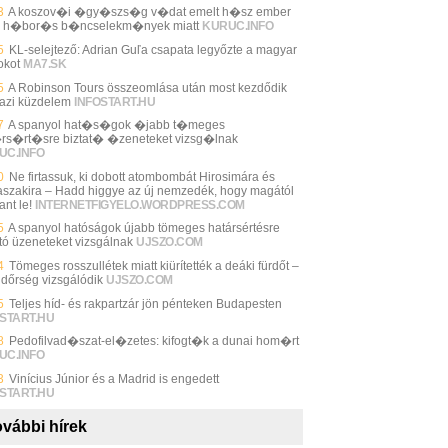
3
A koszov�i �gy�szs�g v�dat emelt h�sz ember
n h�bor�s b�ncselekm�nyek miatt
KURUC.INFO
5
KL-selejtező: Adrian Guľa csapata legyőzte a magyar
okot
MA7.SK
5
A Robinson Tours összeomlása után most kezdődik
gazi küzdelem
INFOSTART.HU
7
A spanyol hat�s�gok �jabb t�meges
rs�rt�sre biztat� �zeneteket vizsg�lnak
UC.INFO
0
Ne firtassuk, ki dobott atombombát Hirosimára és
szakira – Hadd higgye az új nemzedék, hogy magától
ant le!
INTERNETFIGYELO.WORDPRESS.COM
5
A spanyol hatóságok újabb tömeges határsértésre
ató üzeneteket vizsgálnak
UJSZO.COM
4
Tömeges rosszullétek miatt kiürítették a deáki fürdőt –
ndőrség vizsgálódik
UJSZO.COM
5
Teljes híd- és rakpartzár jön pénteken Budapesten
START.HU
8
Pedofilvad�szat-el�zetes: kifogt�k a dunai hom�rt
UC.INFO
3
Vinícius Júnior és a Madrid is engedett
START.HU
vábbi hírek