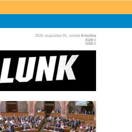
2026. augusztus 05., szerda
Krisztina
EUR
:0
USD
:0