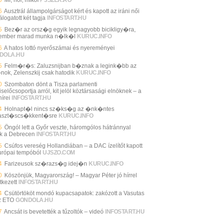
6
Ausztrál állampolgárságot kért és kapott az iráni női
álogatott két tagja
INFOSTART.HU
5
Bez�r az orsz�g egyik legnagyobb bicikligy�ra,
ember marad munka n�lk�l
KURUC.INFO
6
A hatos lottó nyerőszámai és nyereményei
DOLA.HU
5
Felm�r�s: Zaluzsnijban b�znak a legink�bb az
nok, Zelenszkij csak hatodik
KURUC.INFO
0
Szombaton dönt a Tisza parlamenti
selőcsoportja arról, kit jelöl köztársasági elnöknek – a
írei
INFOSTART.HU
4
Holnapt�l nincs sz�ks�g az �nk�ntes
aszt�scs�kkent�sre
KURUC.INFO
5
Öngól lett a Győr veszte, háromgólos hátránnyal
ik a Debrecen
INFOSTART.HU
5
Csúfos vereség Hollandiában – a DAC ízelítőt kapott
urópai tempóból
UJSZO.COM
4
Farizeusok sz�razs�g idej�n
KURUC.INFO
0
Köszönjük, Magyarország! – Magyar Péter jó hírrel
tkezett
INFOSTART.HU
4
Csütörtököt mondó kupacsapatok: zakózott a Vasutas
z ETO
GONDOLA.HU
7
Ancsát is bevetették a tűzoltók – videó
INFOSTART.HU