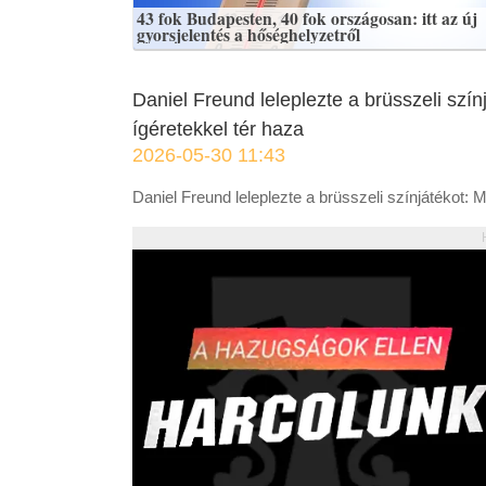
43 fok Budapesten, 40 fok országosan: itt az új
gyorsjelentés a hőséghelyzetről
Daniel Freund leleplezte a brüsszeli szí
ígéretekkel tér haza
2026-05-30 11:43
Daniel Freund leleplezte a brüsszeli színjátékot: 