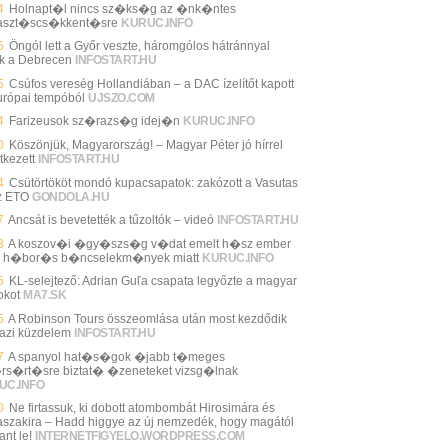
4
Holnapt�l nincs sz�ks�g az �nk�ntes
aszt�scs�kkent�sre
KURUC.INFO
5
Öngól lett a Győr veszte, háromgólos hátránnyal
ik a Debrecen
INFOSTART.HU
5
Csúfos vereség Hollandiában – a DAC ízelítőt kapott
urópai tempóból
UJSZO.COM
4
Farizeusok sz�razs�g idej�n
KURUC.INFO
0
Köszönjük, Magyarország! – Magyar Péter jó hírrel
tkezett
INFOSTART.HU
4
Csütörtököt mondó kupacsapatok: zakózott a Vasutas
z ETO
GONDOLA.HU
7
Ancsát is bevetették a tűzoltók – videó
INFOSTART.HU
3
A koszov�i �gy�szs�g v�dat emelt h�sz ember
n h�bor�s b�ncselekm�nyek miatt
KURUC.INFO
5
KL-selejtező: Adrian Guľa csapata legyőzte a magyar
okot
MA7.SK
5
A Robinson Tours összeomlása után most kezdődik
gazi küzdelem
INFOSTART.HU
7
A spanyol hat�s�gok �jabb t�meges
rs�rt�sre biztat� �zeneteket vizsg�lnak
UC.INFO
0
Ne firtassuk, ki dobott atombombát Hirosimára és
szakira – Hadd higgye az új nemzedék, hogy magától
ant le!
INTERNETFIGYELO.WORDPRESS.COM