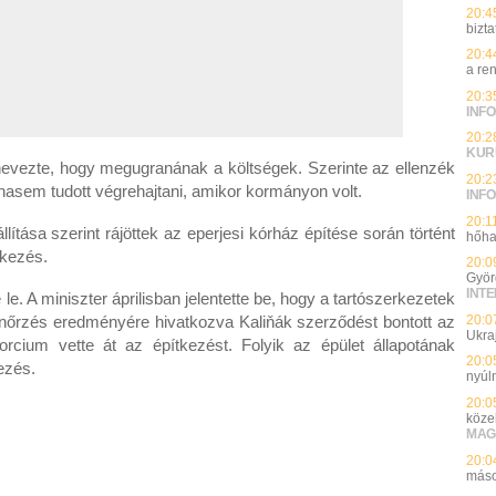
20:4
bizt
20:4
a re
20:3
INFO
20:2
KUR
k nevezte, hogy megugranának a költségek. Szerinte az ellenzék
20:2
hasem tudott végrehajtani, amikor kormányon volt.
INFO
20:1
állítása szerint rájöttek az eperjesi kórház építése során történt
hőha
tkezés.
20:0
Györ
INT
e. A miniszter áprilisban jelentette be, hogy a tartószerkezetek
20:0
llenőrzés eredményére hivatkozva Kaliňák szerződést bontott az
Ukra
rcium vette át az építkezést. Folyik az épület állapotának
20:0
kezés.
nyúl
20:0
köze
MAG
20:0
máso