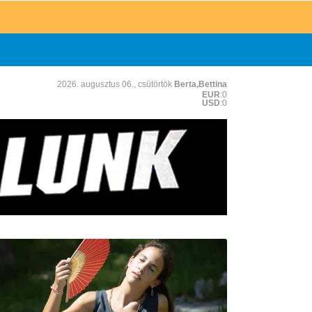
2026. augusztus 06., csütörtök
Berta,Bettina
EUR
:0
USD
:0