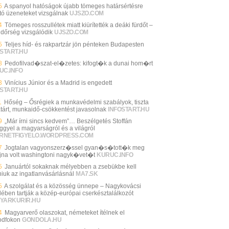
5
A spanyol hatóságok újabb tömeges határsértésre
ató üzeneteket vizsgálnak
UJSZO.COM
4
Tömeges rosszullétek miatt kiürítették a deáki fürdőt –
ndőrség vizsgálódik
UJSZO.COM
5
Teljes híd- és rakpartzár jön pénteken Budapesten
START.HU
8
Pedofilvad�szat-el�zetes: kifogt�k a dunai hom�rt
UC.INFO
3
Vinícius Júnior és a Madrid is engedett
START.HU
1
Hőség – Ősrégiek a munkavédelmi szabályok, tiszta
tárt, munkaidő-csökkentést javasolnak
INFOSTART.HU
9
„Már írni sincs kedvem”… Beszélgetés Stoffán
ggyel a magyarságról és a világról
ERNETFIGYELO.WORDPRESS.COM
7
Jogtalan vagyonszerz�ssel gyan�s�tott�k meg
jna volt washingtoni nagyk�vet�t
KURUC.INFO
5
Januártól sokaknak mélyebben a zsebükbe kell
niuk az ingatlanvásárlásnál
MA7.SK
5
A szolgálat és a közösség ünnepe – Nagykovácsi
lében tartják a közép-európai cserkésztalálkozót
YARKURIR.HU
4
Magyarverő olaszokat, németeket ítélnek el
dfokon
GONDOLA.HU