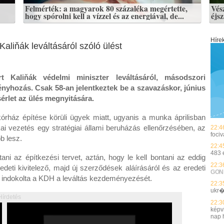
Felmérték: a magyarok 80 százaléka megértette,
Vés
hogy spórolni kell a vízzel és az energiával, de...
éjs
Híre
aliňák leváltásáról szóló ülést
 Kaliňák védelmi miniszter leváltásáról, másodszori
ényhozás. Csak 58-an jelentkeztek be a szavazáskor, június
sérlet az ülés megnyitására.
órház építése körüli ügyek miatt, ugyanis a munka áprilisban
itikai vezetés egy stratégiai állami beruházás ellenőrzésében, az
22:4
fociv
b lesz.
22:4
483 
rtani az építkezési tervet, aztán, hogy le kell bontani az eddig
22:3
deti kivitelező, majd új szerződések aláírásáról és az eredeti
GON
 indokolta a KDH a leváltás kezdeményezését.
22:3
ukr�
Hírdetés
22:3
képvi
nap h