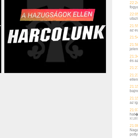
22:2
fogy
22:0
utaz
21:5
az e
21:5
21:5
jelen
21:3
és a
21:2
21:2
elle
21:1
bajn
21:1
az i
21:0
hat�
KUR
21:0
Naga
potty