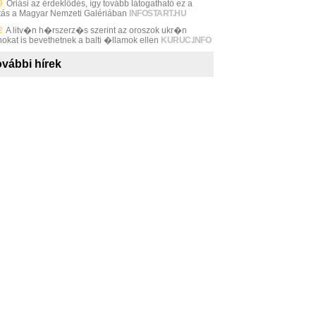
9
Óriási az érdeklődés, így tovább látogatható ez a
lítás a Magyar Nemzeti Galériában
INFOSTART.HU
2
A litv�n h�rszerz�s szerint az oroszok ukr�n
okat is bevethetnek a balti �llamok ellen
KURUC.INFO
vábbi hírek