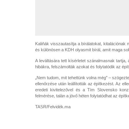
Kaliňák visszautasítja a bírálatokat, kitalációna
és különösen a KDH olyasmit bírál, amit maga so
A leváltására tett kísérletet szánalmasnak tartja, 
hibákra, felszámolták azokat és folytatódik az épí
„Nem tudom, mit tehettünk volna még” – szögezte l
ellenőrzése után leállították az építkezést. Az e
eredeti kivitelezővel és a Tím Slovensko konzo
felmérése, talán a jövő héten folytatódhat az épít
TASR/Felvidék.ma