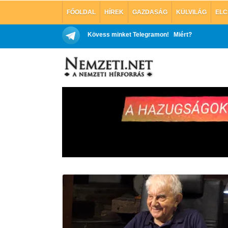
FŐOLDAL
HÍREK
GAZDASÁG
KÜLVILÁG
ELC
Kövess minket Telegramon!
Miért?