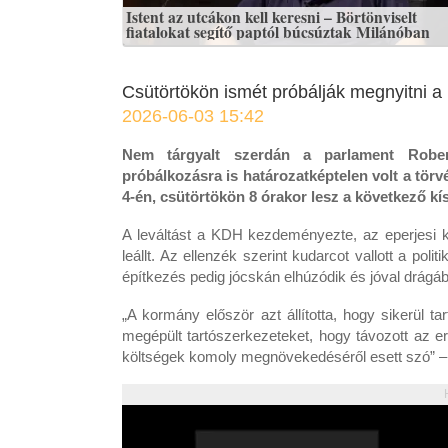
Istent az utcákon kell keresni – Börtönviselt
fiatalokat segítő paptól búcsúztak Milánóban
Csütörtökön ismét próbálják megnyitni a K
2026-06-03 15:42
Nem tárgyalt szerdán a parlament Robert
próbálkozásra is határozatképtelen volt a törv
4-én, csütörtökön 8 órakor lesz a következő kí
A leváltást a KDH kezdeményezte, az eperjesi k
leállt. Az ellenzék szerint kudarcot vallott a pol
építkezés pedig jócskán elhúzódik és jóval drágáb
„A kormány először azt állította, hogy sikerül ta
megépült tartószerkezeteket, hogy távozott az ere
költségek komoly megnövekedéséről esett szó” –