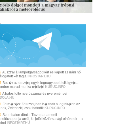
zjósló dolgot mondott a magyar trópusi
zakákról a meteorológus
k
6
Ausztrál állampolgárságot kért és kapott az iráni női
álogatott két tagja
INFOSTART.HU
5
Bez�r az orsz�g egyik legnagyobb bicikligy�ra,
ember marad munka n�lk�l
KURUC.INFO
6
A hatos lottó nyerőszámai és nyereményei
DOLA.HU
5
Felm�r�s: Zaluzsnijban b�znak a legink�bb az
nok, Zelenszkij csak hatodik
KURUC.INFO
0
Szombaton dönt a Tisza parlamenti
selőcsoportja arról, kit jelöl köztársasági elnöknek – a
írei
INFOSTART.HU