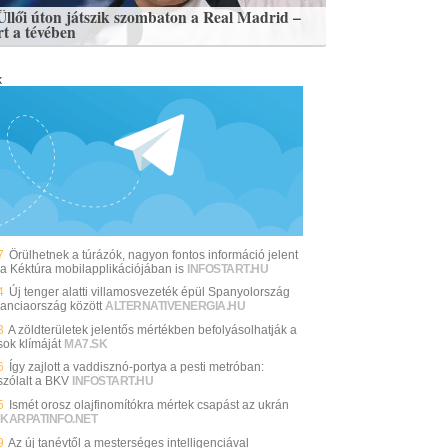
Üllői úton játszik szombaton a Real Madrid –
rt a tévében
k
7
Örülhetnek a túrázók, nagyon fontos információ jelent
a Kéktúra mobilapplikációjában is
INFOSTART.HU
4
Új tenger alatti villamosvezeték épül Spanyolország
ranciaország között
ALTERNATIVENERGIA.HU
3
A zöldterületek jelentős mértékben befolyásolhatják a
sok klímáját
MA7.SK
6
Így zajlott a vaddisznó-portya a pesti metróban:
zólalt a BKV
INFOSTART.HU
5
Ismét orosz olajfinomítókra mértek csapást az ukrán
KARPATINFO.NET
9
Az új tanévtől a mesterséges intelligenciával