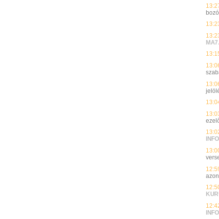
13:2
bozó
13:2
13:2
MA7
13:1
13:0
szab
13:0
jelöl
13:0
13:0
ezelő
13:0
INFO
13:0
vers
12:5
azon
12:5
KUR
12:4
INFO