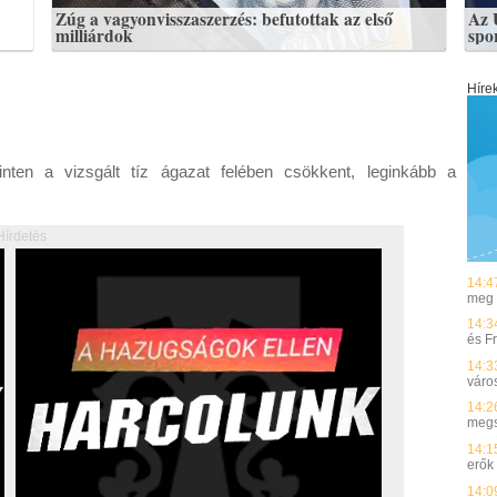
Zúg a vagyonvisszaszerzés: befutottak az első
Az 
milliárdok
spo
Híre
inten a vizsgált tíz ágazat felében csökkent, leginkább a
Hírdetés
14:4
meg 
14:3
és F
14:3
váro
14:2
megs
14:1
erők
14:0