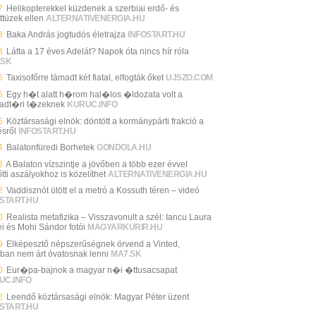
7
Helikopterekkel küzdenek a szerbiai erdő- és
ttüzek ellen
ALTERNATIVENERGIA.HU
3
Baka András jogtudós életrajza
INFOSTART.HU
3
Látta a 17 éves Adelát? Napok óta nincs hír róla
.SK
5
Taxisofőrre támadt két fiatal, elfogták őket
UJSZO.COM
6
Egy h�t alatt h�rom hal�los �ldozata volt a
adt�ri t�zeknek
KURUC.INFO
6
Köztársasági elnök: döntött a kormánypárti frakció a
ésről
INFOSTART.HU
4
Balatonfüredi Borhetek
GONDOLA.HU
3
A Balaton vízszintje a jövőben a több ezer évvel
tti aszályokhoz is közelíthet
ALTERNATIVENERGIA.HU
2
Vaddisznót ütött el a metró a Kossuth téren – videó
START.HU
0
Realista metafizika – Visszavonult a szél: Iancu Laura
ei és Mohi Sándor fotói
MAGYARKURIR.HU
9
Elképesztő népszerűségnek örvend a Vinted,
ban nem árt óvatosnak lenni
MA7.SK
0
Eur�pa-bajnok a magyar n�i �ttusacsapat
UC.INFO
2
Leendő köztársasági elnök: Magyar Péter üzent
START.HU