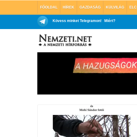
FŐOLDAL
HÍREK
GAZDASÁG
KÜLVILÁG
ELC
Kövess minket Telegramon!
Miért?