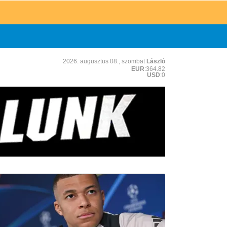
2026. augusztus 08., szombat
László
EUR
:364.82
USD
:0