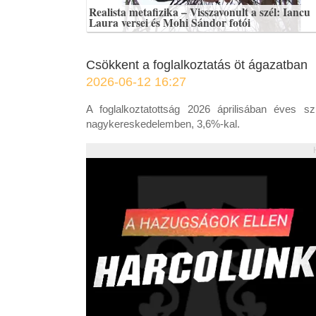
Realista metafizika – Visszavonult a szél: Iancu
Laura versei és Mohi Sándor fotói
Csökkent a foglalkoztatás öt ágazatban
2026-06-12 16:27
A foglalkoztatottság 2026 áprilisában éves sz
nagykereskedelemben, 3,6%-kal.