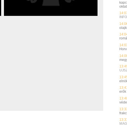
kapc
okta
14:0
INFO
14:0
olajk
14:0
romá
14:0
Horv
14:0
megy
13:4
UJS
13:4
elnök
13:4
erők
13:4
véde
13:3
frakc
13:3
MAG