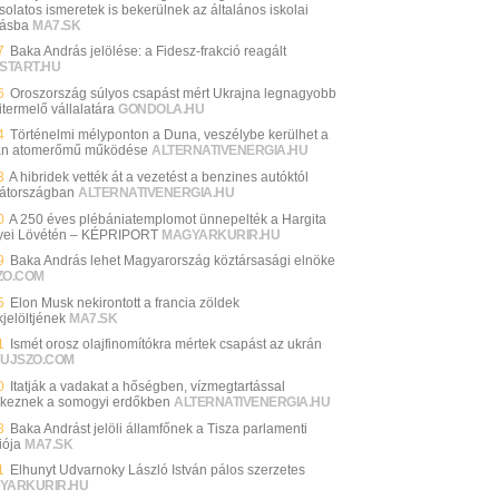
solatos ismeretek is bekerülnek az általános iskolai
tásba
MA7.SK
7
Baka András jelölése: a Fidesz-frakció reagált
START.HU
6
Oroszország súlyos csapást mért Ukrajna legnagyobb
itermelő vállalatára
GONDOLA.HU
4
Történelmi mélyponton a Duna, veszélybe kerülhet a
n atomerőmű működése
ALTERNATIVENERGIA.HU
3
A hibridek vették át a vezetést a benzines autóktól
átországban
ALTERNATIVENERGIA.HU
0
A 250 éves plébániatemplomot ünnepelték a Hargita
ei Lövétén – KÉPRIPORT
MAGYARKURIR.HU
9
Baka András lehet Magyarország köztársasági elnöke
ZO.COM
5
Elon Musk nekirontott a francia zöldek
jelöltjének
MA7.SK
1
Ismét orosz olajfinomítókra mértek csapást az ukrán
UJSZO.COM
0
Itatják a vadakat a hőségben, vízmegtartással
keznek a somogyi erdőkben
ALTERNATIVENERGIA.HU
3
Baka Andrást jelöli államfőnek a Tisza parlamenti
iója
MA7.SK
1
Elhunyt Udvarnoky László István pálos szerzetes
YARKURIR.HU