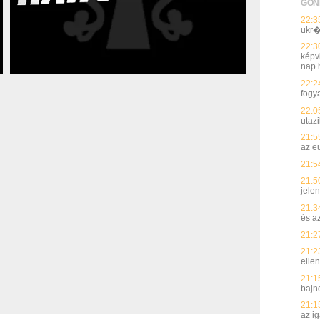
GON
22:3
ukr�
22:3
képvi
nap h
22:2
fogy
22:0
utaz
21:5
az e
21:5
21:5
jelen
21:3
és a
21:2
21:2
elle
21:1
bajn
21:1
az i