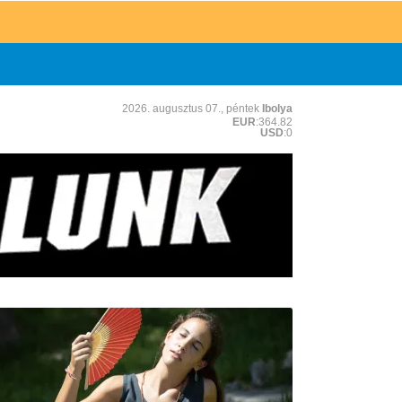
2026. augusztus 07., péntek
Ibolya
EUR
:364.82
USD
:0