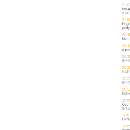
21:0
hat�
KUR
21:0
Naga
potty
20:4
bizt
20:4
a re
20:3
INFO
20:2
KUR
20:2
INFO
20:1
hőha
20:0
Györ
INT
20:0
Ukra
20:0