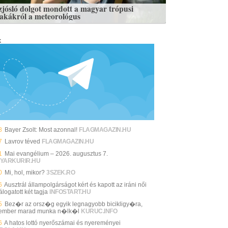
zjósló dolgot mondott a magyar trópusi
zakákról a meteorológus
k
8
Bayer Zsolt: Most azonnal!
FLAGMAGAZIN.HU
7
Lavrov téved
FLAGMAGAZIN.HU
1
Mai evangélium – 2026. augusztus 7.
YARKURIR.HU
0
Mi, hol, mikor?
3SZEK.RO
6
Ausztrál állampolgárságot kért és kapott az iráni női
álogatott két tagja
INFOSTART.HU
5
Bez�r az orsz�g egyik legnagyobb bicikligy�ra,
ember marad munka n�lk�l
KURUC.INFO
6
A hatos lottó nyerőszámai és nyereményei