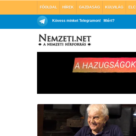
FŐOLDAL
HÍREK
GAZDASÁG
KÜLVILÁG
ELC
Kövess minket Telegramon!
Miért?