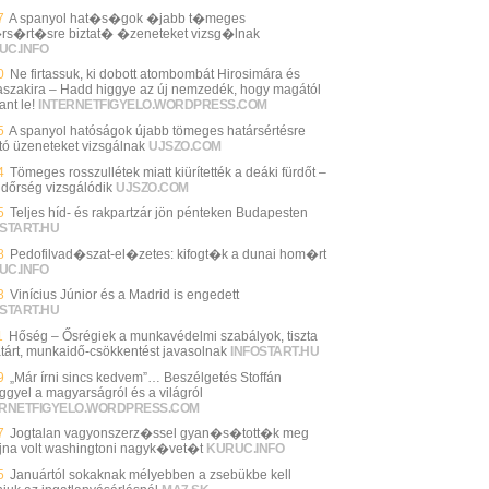
7
A spanyol hat�s�gok �jabb t�meges
rs�rt�sre biztat� �zeneteket vizsg�lnak
UC.INFO
0
Ne firtassuk, ki dobott atombombát Hirosimára és
szakira – Hadd higgye az új nemzedék, hogy magától
ant le!
INTERNETFIGYELO.WORDPRESS.COM
5
A spanyol hatóságok újabb tömeges határsértésre
ató üzeneteket vizsgálnak
UJSZO.COM
4
Tömeges rosszullétek miatt kiürítették a deáki fürdőt –
ndőrség vizsgálódik
UJSZO.COM
5
Teljes híd- és rakpartzár jön pénteken Budapesten
START.HU
8
Pedofilvad�szat-el�zetes: kifogt�k a dunai hom�rt
UC.INFO
3
Vinícius Júnior és a Madrid is engedett
START.HU
1
Hőség – Ősrégiek a munkavédelmi szabályok, tiszta
tárt, munkaidő-csökkentést javasolnak
INFOSTART.HU
9
„Már írni sincs kedvem”… Beszélgetés Stoffán
ggyel a magyarságról és a világról
ERNETFIGYELO.WORDPRESS.COM
7
Jogtalan vagyonszerz�ssel gyan�s�tott�k meg
jna volt washingtoni nagyk�vet�t
KURUC.INFO
5
Januártól sokaknak mélyebben a zsebükbe kell