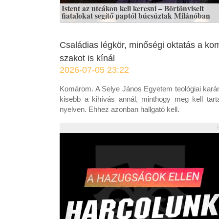
Istent az utcákon kell keresni – Börtönviselt
fiatalokat segítő paptól búcsúztak Milánóban
Családias légkör, minőségi oktatás a ko
szakot is kínál
2026-07-05 23:22
Komárom. A Selye János Egyetem teológiai kará
kisebb a kihívás annál, minthogy meg kell tart
nyelven. Ehhez azonban hallgató kell.