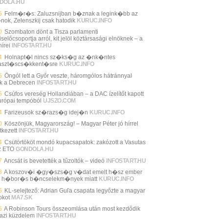
DOLA.HU
5
Felm�r�s: Zaluzsnijban b�znak a legink�bb az
nok, Zelenszkij csak hatodik
KURUC.INFO
0
Szombaton dönt a Tisza parlamenti
selőcsoportja arról, kit jelöl köztársasági elnöknek – a
írei
INFOSTART.HU
4
Holnapt�l nincs sz�ks�g az �nk�ntes
aszt�scs�kkent�sre
KURUC.INFO
5
Öngól lett a Győr veszte, háromgólos hátránnyal
ik a Debrecen
INFOSTART.HU
5
Csúfos vereség Hollandiában – a DAC ízelítőt kapott
urópai tempóból
UJSZO.COM
4
Farizeusok sz�razs�g idej�n
KURUC.INFO
0
Köszönjük, Magyarország! – Magyar Péter jó hírrel
tkezett
INFOSTART.HU
4
Csütörtököt mondó kupacsapatok: zakózott a Vasutas
z ETO
GONDOLA.HU
7
Ancsát is bevetették a tűzoltók – videó
INFOSTART.HU
3
A koszov�i �gy�szs�g v�dat emelt h�sz ember
n h�bor�s b�ncselekm�nyek miatt
KURUC.INFO
5
KL-selejtező: Adrian Guľa csapata legyőzte a magyar
okot
MA7.SK
5
A Robinson Tours összeomlása után most kezdődik
gazi küzdelem
INFOSTART.HU