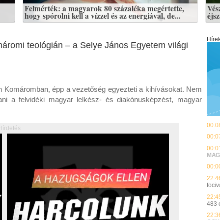
Felmérték: a magyarok 80 százaléka megértette,
Vés
hogy spórolni kell a vízzel és az energiával, de...
éjs
Híre
máromi teológián – a Selye János Egyetem világi
n Komáromban, épp a vezetőség egyezteti a kihívásokat. Nem
ani a felvidéki magyar lelkész- és diakónusképzést, magyar
00:0
Hírdetés
00:0
00:0
MAG
00:0
22:4
fociv
22:4
483 
22:3