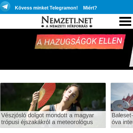
Kövess minket Telegramon!
Miért?
Vészjósló dolgot mondott a magyar
Baleset-
trópusi éjszakákról a meteorológus
óva inte