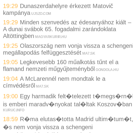
19:29
Dunaszerdahelyre érkezett Matovič
kampánya
UJSZO.COM
19:29
Minden szenvedés az édesanyához kiált –
A dunai svábok 65. fogadalmi zarándoklata
Altöttingben
MAGYARKURIR.HU
19:25
Olaszország nem vonja vissza a schengen
megállapodás felfüggesztését
MA7.SK
19:05
Legkevesebb 160 műalkotás tűnt el a
flamand nemzeti műgyűjteményből
GONDOLA.HU
19:04
A McLarennél nem mondtak le a
címvédésről
MA7.SK
19:00
Egy harmadik felt�telezett t�megs�rn�
is emberi maradv�nyokat tal�ltak Koszov�ban
KURUC.INFO
18:59
R�ma elutas�totta Madrid ultim�tum�t
�s nem vonja vissza a schengeni