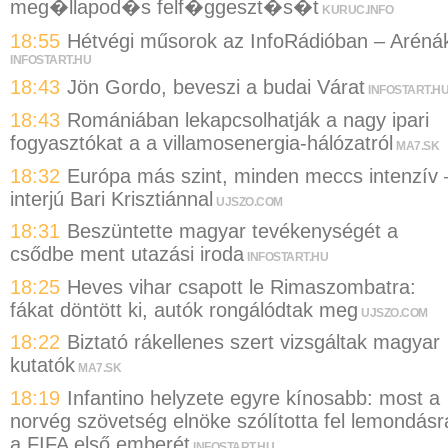
meg�llapod�s felf�ggeszt�s�t
KURUC.INFO
18:55
Hétvégi műsorok az InfoRádióban – Aréná
INFOSTART.HU
18:43
Jön Gordo, beveszi a budai Várat
INFOSTART.H
18:43
Romániában lekapcsolhatják a nagy ipari
fogyasztókat a a villamosenergia-hálózatról
MA7.SK
18:32
Európa más szint, minden meccs intenzív 
interjú Bari Krisztiánnal
UJSZO.COM
18:31
Beszüntette magyar tevékenységét a
csődbe ment utazási iroda
INFOSTART.HU
18:25
Heves vihar csapott le Rimaszombatra:
fákat döntött ki, autók rongálódtak meg
UJSZO.COM
18:22
Biztató rákellenes szert vizsgáltak magyar
kutatók
MA7.SK
18:19
Infantino helyzete egyre kínosabb: most a
norvég szövetség elnöke szólította fel lemondásr
a FIFA első emberét
INFOSTART.HU