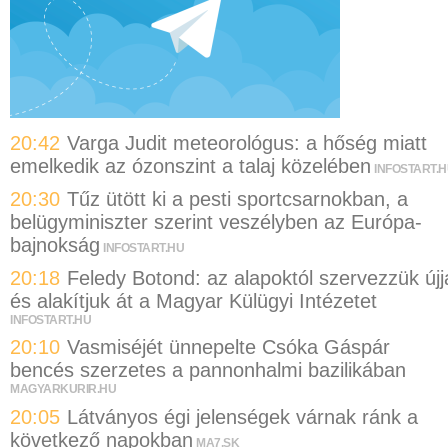
20:42
Varga Judit meteorológus: a hőség miatt
emelkedik az ózonszint a talaj közelében
INFOSTART.
20:30
Tűz ütött ki a pesti sportcsarnokban, a
belügyminiszter szerint veszélyben az Európa-
bajnokság
INFOSTART.HU
20:18
Feledy Botond: az alapoktól szervezzük újj
és alakítjuk át a Magyar Külügyi Intézetet
INFOSTART.HU
20:10
Vasmiséjét ünnepelte Csóka Gáspár
bencés szerzetes a pannonhalmi bazilikában
MAGYARKURIR.HU
20:05
Látványos égi jelenségek várnak ránk a
következő napokban
MA7.SK