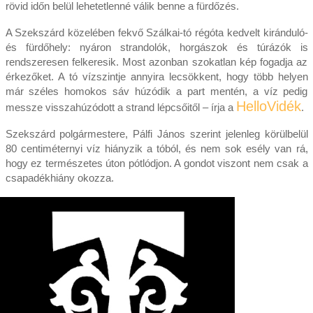
rövid időn belül lehetetlenné válik benne a fürdőzés.
A Szekszárd közelében fekvő Szálkai-tó régóta kedvelt kiránduló-
és fürdőhely: nyáron strandolók, horgászok és túrázók is
rendszeresen felkeresik. Most azonban szokatlan kép fogadja az
érkezőket. A tó vízszintje annyira lecsökkent, hogy több helyen
már széles homokos sáv húzódik a part mentén, a víz pedig
HelloVidék
messze visszahúzódott a strand lépcsőitől – írja a
.
Szekszárd polgármestere, Pálfi János szerint jelenleg körülbelül
80 centiméternyi víz hiányzik a tóból, és nem sok esély van rá,
hogy ez természetes úton pótlódjon. A gondot viszont nem csak a
csapadékhiány okozza.