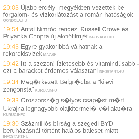
20:03
Újabb erdélyi megyékben vezettek be
forgalom- és vízkorlátozást a román hatóságok
GONDOLA.HU
19:54
Antal Nimród rendezi Russell Crowe és
Priyanka Chopra új akciófilmjét
INFOSTART.HU
19:46
Egyre gyakoribbá válhatnak a
rekordkisvizek
MA7.SK
19:42
Itt a szezon! Ízletesebb és vitamindúsabb 
ezt a barackot érdemes választani
INFOSTART.HU
19:34
Meg�rkezett Belgr�dba a "kijevi
zongorista"
KURUC.INFO
19:33
Oroszorsz�g s�lyos csap�st m�rt
Ukrajna legnagyobb olajkitermel� v�llalat�ra
KURUC.INFO
19:30
Százmilliós bírság a szegedi BYD-
beruházásnál történt halálos baleset miatt
INFOSTART.HU