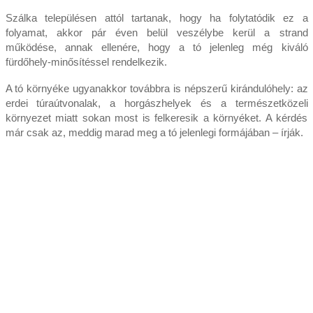
Szálka településen attól tartanak, hogy ha folytatódik ez a
folyamat, akkor pár éven belül veszélybe kerül a strand
működése, annak ellenére, hogy a tó jelenleg még kiváló
fürdőhely-minősítéssel rendelkezik.
A tó környéke ugyanakkor továbbra is népszerű kirándulóhely: az
erdei túraútvonalak, a horgászhelyek és a természetközeli
környezet miatt sokan most is felkeresik a környéket. A kérdés
már csak az, meddig marad meg a tó jelenlegi formájában – írják.