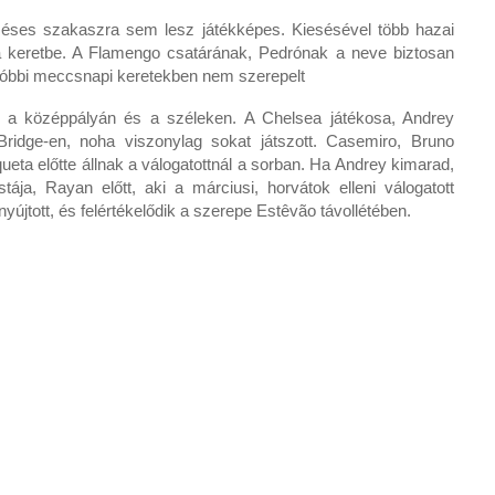
éses szakaszra sem lesz játékképes. Kiesésével több hazai
n a keretbe. A Flamengo csatárának, Pedrónak a neve biztosan
gutóbbi meccsnapi keretekben nem szerepelt
tt a középpályán és a széleken. A Chelsea játékosa, Andrey
ridge-en, noha viszonylag sokat játszott. Casemiro, Bruno
ta előtte állnak a válogatottnál a sorban. Ha Andrey kimarad,
tája, Rayan előtt, aki a márciusi, horvátok elleni válogatott
nyújtott, és felértékelődik a szerepe Estêvão távollétében.