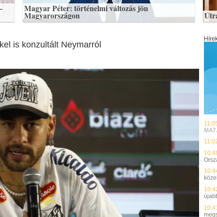
–
Magyar Péter: történelmi változás jön
Magyarországon
Útr
Híre
kel is konzultált Neymarról
11:0
MA7
11:0
10:4
Orsz
10:4
közel
10:4
újab
10:4
megs