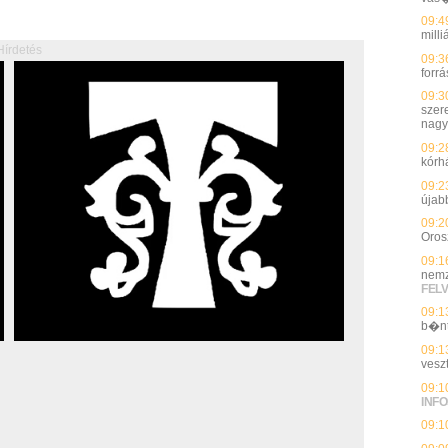
09:4
milli
Hírdetés
09:3
forrá
09:3
szer
nagy
09:2
kórh
09:2
újab
09:2
Oros
09:1
nemz
FEL
09:1
b�n
09:1
vesz
09:1
INFO
09:1