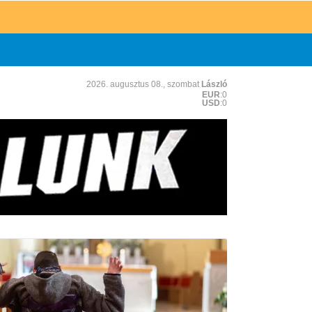
2026. augusztus 08., szombat
László
EUR
:0
USD
:0