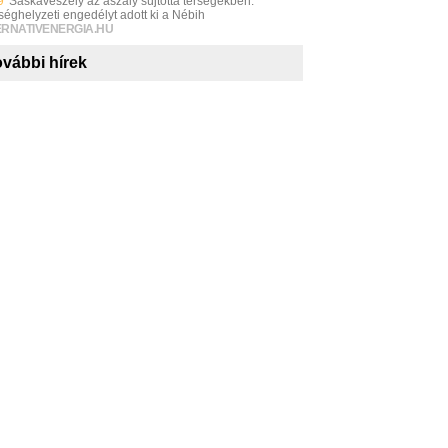
9
Sáskaveszély az aszály sújtotta térségekben:
séghelyzeti engedélyt adott ki a Nébih
ERNATIVENERGIA.HU
vábbi hírek