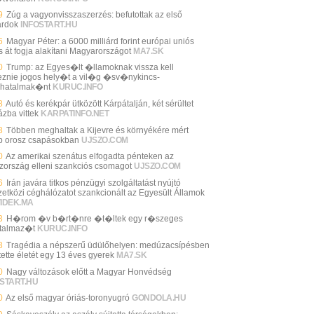
9
Zúg a vagyonvisszaszerzés: befutottak az első
árdok
INFOSTART.HU
6
Magyar Péter: a 6000 milliárd forint európai uniós
s át fogja alakítani Magyarországot
MA7.SK
0
Trump: az Egyes�lt �llamoknak vissza kell
eznie jogos hely�t a vil�g �sv�nykincs-
hatalmak�nt
KURUC.INFO
8
Autó és kerékpár ütközött Kárpátalján, két sérültet
ázba vittek
KARPATINFO.NET
3
Többen meghaltak a Kijevre és környékére mért
b orosz csapásokban
UJSZO.COM
0
Az amerikai szenátus elfogadta pénteken az
zország elleni szankciós csomagot
UJSZO.COM
6
Irán javára titkos pénzügyi szolgáltatást nyújtó
etközi céghálózatot szankcionált az Egyesült Államok
VIDEK.MA
3
H�rom �v b�rt�nre �t�ltek egy r�szeges
talmaz�t
KURUC.INFO
3
Tragédia a népszerű üdülőhelyen: medúzacsípésben
tette életét egy 13 éves gyerek
MA7.SK
0
Nagy változások előtt a Magyar Honvédség
START.HU
0
Az első magyar óriás-toronyugró
GONDOLA.HU