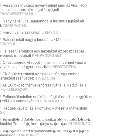
9
Veszélyes inváziós növény jelent meg az Alcsi Holt-
án – az őshonos élővilágot fenyegeti
ERNATIVENERGIA.HU
6
Nagy pénz jut a Balatonhoz, a turizmus fejlődését
ák
INFOSTART.HU
0
Forró nyári éjszakákon…
MA7.SK
7
Baleset miatt nagy a torlódás az M1-esen
START.HU
3
Teljesen lerombolt egy lakóházat az orosz csapás,
gyermek is meghalt
KARPATINFO.NET
0
Óriásbuborék, AI-robot – íme, mi mindennel várja a
vevőket a pécsi gyerekfesztivál
INFOSTART.HU
8
Tíz épületet érintett az éjszakai tűz, egy ember
mérgezést szenvedett
UJSZO.COM
3
Az EU fokozott tényellenőrzést vár el a Metától és a
któl
UJSZO.COM
3
Felbecsülhetetlen értékű honfoglaláskori leletegyüttes
lt elő Pest vármegyében
GONDOLA.HU
7
Reggeli kávétól az alkonyatig – mesél a Mátyusföld
.SK
2
Egymilli�rd doll�rdos amerikai t�mogat�s k�sz�l
olumbiai Trump" �j korm�nya sz�m�ra
KURUC.INFO
9
V�lt�hiba teszi izgalmasabb� az utaz�st a p�csi
tvonalon
KURUC.INFO