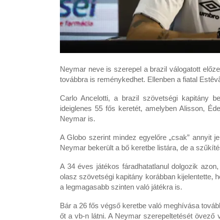
Neymar neve is szerepel a brazil válogatott előze
továbbra is reménykedhet. Ellenben a fiatal Estêv
Carlo Ancelotti, a brazil szövetségi kapitány 
ideiglenes 55 fős keretét, amelyben Alisson, Éd
Neymar is.
A Globo szerint mindez egyelőre „csak” annyit je
Neymar bekerült a bő keretbe listára, de a szűkít
A 34 éves játékos fáradhatatlanul dolgozik azon,
olasz szövetségi kapitány korábban kijelentette, h
a legmagasabb szinten való játékra is.
Bár a 26 fős végső keretbe való meghívása tovább
őt a vb-n látni. A Neymar szerepeltetését övező vit