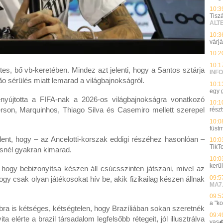
10:3
Tisz
ALT
10:3
várj
10:2
10:1
tes, bő vb-keretében. Mindez azt jelenti, hogy a Santos sztárja
INFO
ão sérülés miatt lemarad a világbajnokságról.
10:1
egy 
benyújtotta a FIFA-nak a 2026-os világbajnokságra vonatkozó
10:1
erson, Marquinhos, Thiago Silva és Casemiro mellett szerepel
részt
10:0
füst
lent, hogy – az Ancelotti-korszak eddigi részéhez hasonlóan –
10:0
TikTo
ésnél gyakran kimarad.
10:0
kerü
 hogy bebizonyítsa készen áll csúcsszinten játszani, mivel az
09:5
ogy csak olyan játékosokat hív be, akik fizikailag készen állnak
MA7
09:5
a "k
ra is kétséges, kétségtelen, hogy Brazíliában sokan szeretnék
09:4
a elérte a brazil társadalom legfelsőbb rétegeit, jól illusztrálva
vas�