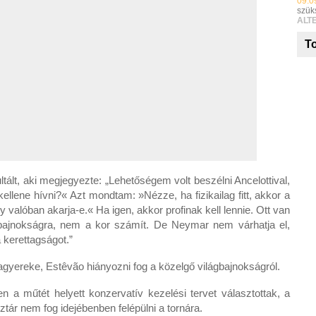
09:0
szük
ALT
To
ltált, aki megjegyezte: „Lehetőségem volt beszélni Ancelottival,
llene hívni?« Azt mondtam: »Nézze, ha fizikailag fitt, akkor a
y valóban akarja-e.« Ha igen, akkor profinak kell lennie. Ott van
bajnokságra, nem a kor számít. De Neymar nem várhatja el,
a kerettagságot.”
yereke, Estêvão hiányozni fog a közelgő világbajnokságról.
 a műtét helyett konzervatív kezelési tervet választottak, a
ztár nem fog idejébenben felépülni a tornára.