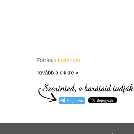
Forrás:
infostart.hu
Tovább a cikkre »
Megosztás