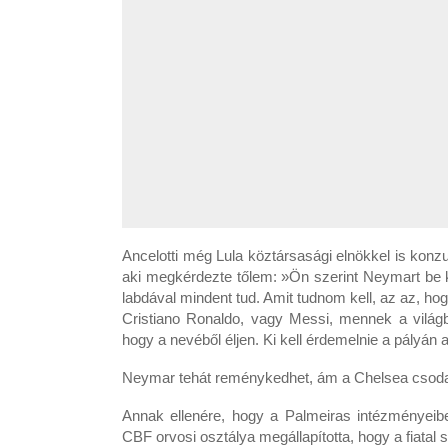
Ancelotti még Lula köztársasági elnökkel is konzu
aki megkérdezte tőlem: »Ön szerint Neymart be ke
labdával mindent tud. Amit tudnom kell, az az, hog
Cristiano Ronaldo, vagy Messi, mennek a világ
hogy a nevéből éljen. Ki kell érdemelnie a pályán 
Neymar tehát reménykedhet, ám a Chelsea csodag
Annak ellenére, hogy a Palmeiras intézményeiben
CBF orvosi osztálya megállapította, hogy a fiatal s