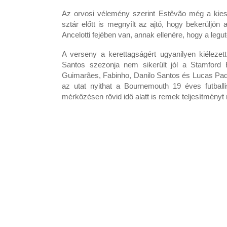
Az orvosi vélemény szerint Estêvão még a kies
sztár előtt is megnyílt az ajtó, hogy bekerüljö
Ancelotti fejében van, annak ellenére, hogy a le
A verseny a kerettagságért ugyanilyen kiéleze
Santos szezonja nem sikerült jól a Stamford B
Guimarães, Fabinho, Danilo Santos és Lucas Paque
az utat nyithat a Bournemouth 19 éves futballis
mérkőzésen rövid idő alatt is remek teljesítményt 