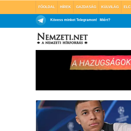
FŐOLDAL
HÍREK
GAZDASÁG
KÜLVILÁG
ELC
Kövess minket Telegramon!
Miért?