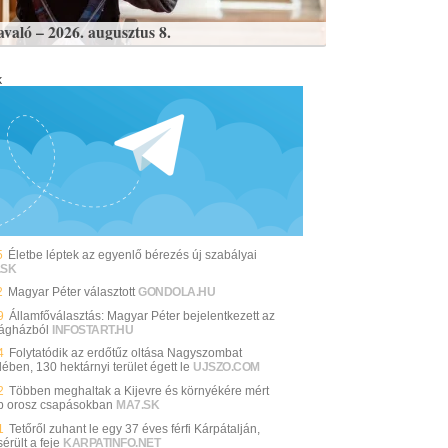
avaló – 2026. augusztus 8.
k
5
Életbe léptek az egyenlő bérezés új szabályai
.SK
2
Magyar Péter választott
GONDOLA.HU
9
Államfőválasztás: Magyar Péter bejelentkezett az
ágházból
INFOSTART.HU
4
Folytatódik az erdőtűz oltása Nagyszombat
ében, 130 hektárnyi terület égett le
UJSZO.COM
2
Többen meghaltak a Kijevre és környékére mért
b orosz csapásokban
MA7.SK
1
Tetőről zuhant le egy 37 éves férfi Kárpátalján,
érült a feje
KARPATINFO.NET