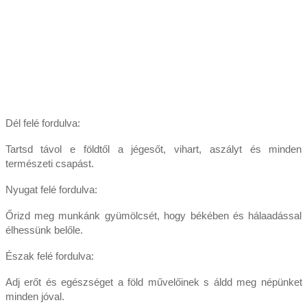
Dél felé fordulva:
Tartsd távol e földtől a jégesőt, vihart, aszályt és minden
természeti csapást.
Nyugat felé fordulva:
Őrizd meg munkánk gyümölcsét, hogy békében és hálaadással
élhessünk belőle.
Észak felé fordulva:
Adj erőt és egészséget a föld művelőinek s áldd meg népünket
minden jóval.