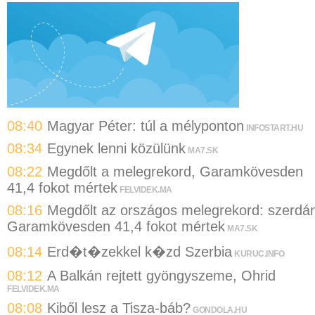
08:40
Magyar Péter: túl a mélyponton
INFOSTART.HU
08:34
Egynek lenni közülünk
MA7.SK
08:22
Megdőlt a melegrekord, Garamkövesden
41,4 fokot mértek
FELVIDEK.MA
08:16
Megdőlt az országos melegrekord: szerdá
Garamkövesden 41,4 fokot mértek
MA7.SK
08:14
Erd�t�zekkel k�zd Szerbia
KURUC.INFO
08:12
A Balkán rejtett gyöngyszeme, Ohrid
FELVIDEK.MA
08:08
Kiből lesz a Tisza-báb?
GONDOLA.HU