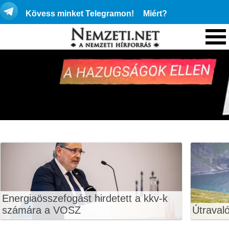
Kövess minket Telegramon!
Miért?
Energiaösszefogást hirdetett a kkv-k
számára a VOSZ
Útraval