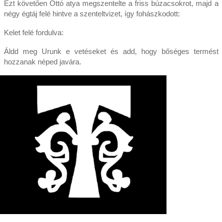
Ezt követően Ottó atya megszentelte a friss búzacsokrot, majd a
négy égtáj felé hintve a szenteltvizet, így fohászkodott:
Kelet felé fordulva:
Áldd meg Urunk e vetéseket és add, hogy bőséges termést
hozzanak néped javára.