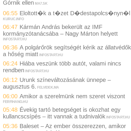
Górnik ellen
MA7.SK
06:55
Eloltott�k a t�zet D�destapolcs�nyn�l
KURUC.INFO
06:47
Kármán András bekerült az IMF
kormányzótanácsába – Nagy Márton helyett
INFOSTART.HU
06:36
A polgárőrök segítségét kérik az állatvédők
a hőség miatt
INFOSTART.HU
06:24
Hiába veszünk több autót, valami nincs
rendben
INFOSTART.HU
06:12
Urunk színeváltozásának ünnepe –
augusztus 6.
FELVIDEK.MA
06:00
Amikor a szerelmünk nem szeret viszont
FERFIHANG.HU
05:48
Évekig tartó betegséget is okozhat egy
kullancscsípés – itt vannak a tudnivalók
INFOSTART.HU
05:36
Baleset – Az ember összerezzen, amikor