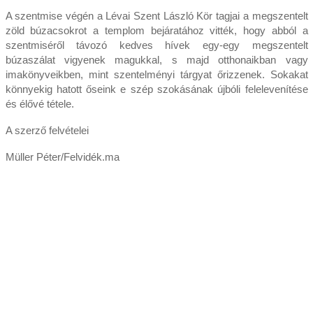
A szentmise végén a Lévai Szent László Kör tagjai a megszentelt
zöld búzacsokrot a templom bejáratához vitték, hogy abból a
szentmiséről távozó kedves hívek egy-egy megszentelt
búzaszálat vigyenek magukkal, s majd otthonaikban vagy
imakönyveikben, mint szentelményi tárgyat őrizzenek. Sokakat
könnyekig hatott őseink e szép szokásának újbóli felelevenítése
és élővé tétele.
A szerző felvételei
Müller Péter/Felvidék.ma