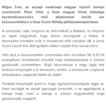
Május 3-án, az aznapi vasárnapi magyar nyelvű ünnepi
szentmisén Péter Ottó, a lévai magyar hívek lelkiatyja
kezdeményezésére első alkalommal került sor
búzaszentelésre a lévai Szent Mihály-plébániatemplomban.
A szertartás célja: megóvni az ártó erőktől a földeket, és elnyerni
az égiek kegyelmét, hogy bőven teremjenek a földek. A
bevonulást követően már a miseasztal előtt vázában állt a Lévai
Szent László Kör által gyűjtött zölden sarjadó friss búzacsokor.
Ottó atya a búzaszentelés szertartása első részében Mt 6,25-34
evangéliumi részleteivel erősített meg mindannyiunkat a Jóisten
gondviselő szeretetében. Majd fokozatosan a négy égtáj felé
fordulva könyörgött a jó termésért, esőért, a természeti csapások
elhárításáért, elegendő ételért és italért.
Továbbá könyörgött azért is, hogy egyházközösségünk tagjai az
Isten országát és annak igazságát keressék, s ne aggódjanak a
holnap miatt, mert a holnap a Jóisten kegyelméből majd
gondoskodik magáról!