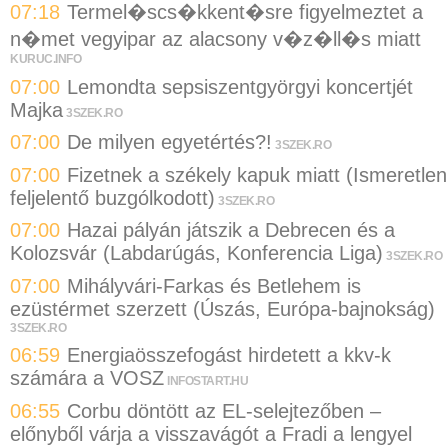
07:18
Termel�scs�kkent�sre figyelmeztet a
n�met vegyipar az alacsony v�z�ll�s miatt
KURUC.INFO
07:00
Lemondta sepsiszentgyörgyi koncertjét
Majka
3SZEK.RO
07:00
De milyen egyetértés?!
3SZEK.RO
07:00
Fizetnek a székely kapuk miatt (Ismeretlen
feljelentő buzgólkodott)
3SZEK.RO
07:00
Hazai pályán játszik a Debrecen és a
Kolozsvár (Labdarúgás, Konferencia Liga)
3SZEK.RO
07:00
Mihályvári-Farkas és Betlehem is
ezüstérmet szerzett (Úszás, Európa-bajnokság)
3SZEK.RO
06:59
Energiaösszefogást hirdetett a kkv-k
számára a VOSZ
INFOSTART.HU
06:55
Corbu döntött az EL-selejtezőben –
előnyből várja a visszavágót a Fradi a lengyel