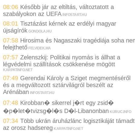
08:06
Később jár az eltiltás, változtatott a
szabályokon az UEFA
INFOSTART.HU
08:01
Tisztázást kérnek az erdélyi magyar
újságírók
GONDOLA.HU
07:58
Hirosima és Nagaszaki tragédiája soha ne
felejthető
FELVIDEK.MA
07:57
Zelenszkij: Politikai nyomás is állhat a
légvédelmi szállítások csökkenése mögött
KARPATINFO.NET
07:49
Gerendai Károly a Sziget megmentéséről
és a megváltozott sztárvilágról beszélt az
Arénában
INFOSTART.HU
07:48
Kirobban� sikerrel j�rt egy zsid�
�p�let�tvizsg�l�s D�l-Libanonban
KURUC.INFO
07:34
Több ukrán áruházlánc logisztikáját támad
az orosz hadsereg
KARPATINFO.NET