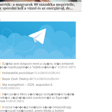
mérték: a magyarok 80 százaléka megértette,
 spórolni kell a vízzel és az energiával, de...
k
4
Ez�ttal sem dolgozni ment a cig�ny, id�s emberek
j�b�l lopott paprik�t a "rejtett er�forr�s"
KURUC.INFO
7
Hullarablók pozícióban
FLAGMAGAZIN.HU
7
Bayer Zsolt: Örkény él!
FLAGMAGAZIN.HU
1
Mai evangélium – 2026. augusztus 8.
YARKURIR.HU
6
Ir�n jav�ra titkos p�nz�gyi szolg�ltat�st ny�jt�
etk�zi c�gh�l�zatot szankcion�lt az Egyes�lt
amok
KURUC.INFO
9
A nizzai b�r�s�g hat�lyon k�v�l helyezett egy
rm�nyzati hat�rozatot, amely tiltotta a burkini