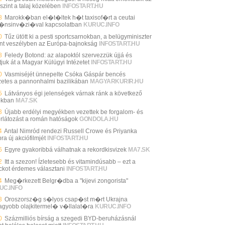
szint a talaj közelében
INFOSTART.HU
8
Marokk�ban el�t�ltek h�t taxisof�rt a ceutai
�nsinv�zi�val kapcsolatban
KURUC.INFO
0
Tűz ütött ki a pesti sportcsarnokban, a belügyminiszter
int veszélyben az Európa-bajnokság
INFOSTART.HU
8
Feledy Botond: az alapoktól szervezzük újjá és
tjuk át a Magyar Külügyi Intézetet
INFOSTART.HU
0
Vasmiséjét ünnepelte Csóka Gáspár bencés
zetes a pannonhalmi bazilikában
MAGYARKURIR.HU
5
Látványos égi jelenségek várnak ránk a következő
okban
MA7.SK
3
Újabb erdélyi megyékben vezettek be forgalom- és
orlátozást a román hatóságok
GONDOLA.HU
4
Antal Nimród rendezi Russell Crowe és Priyanka
a új akciófilmjét
INFOSTART.HU
6
Egyre gyakoribbá válhatnak a rekordkisvizek
MA7.SK
2
Itt a szezon! Ízletesebb és vitamindúsabb – ezt a
ckot érdemes választani
INFOSTART.HU
4
Meg�rkezett Belgr�dba a "kijevi zongorista"
UC.INFO
3
Oroszorsz�g s�lyos csap�st m�rt Ukrajna
agyobb olajkitermel� v�llalat�ra
KURUC.INFO
0
Százmilliós bírság a szegedi BYD-beruházásnál