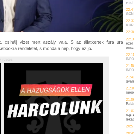
vise
22:4
GON
22:3
KUR
22:3
22:1
sinálj vizet mert aszály vala. S az állatkertek fura ura
ezer
posz
ebookra rendeletét, s mondá a nép, hogy ez jó.
22:1
INFO
Hírdetés
21:5
INFO
21:4
gyárn
21:3
megé
21:0
Balá
21:0
h�l�
leka
20:5
20:4