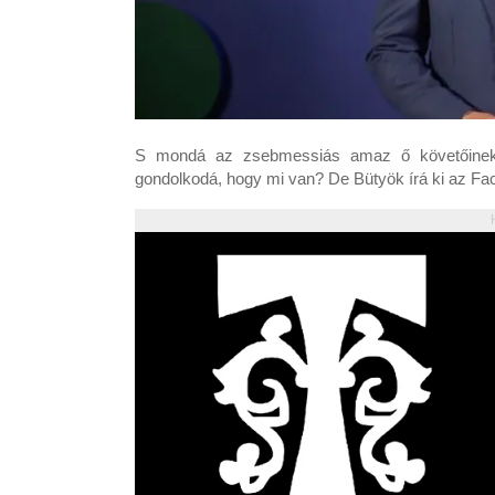
S mondá az zsebmessiás amaz ő követőinek, c
gondolkodá, hogy mi van? De Bütyök írá ki az Fac