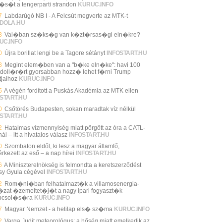
l�s�t a tengerparti strandon
KURUC.INFO
7
Labdarúgó NB I - A Felcsút megverte az MTK-t
DOLA.HU
3
Val�ban sz�ks�g van k�zt�rsas�gi eln�kre?
UC.INFO
0
Újra borillat lengi be a Tagore sétányt
INFOSTART.HU
8
Megint elem�ben van a "b�ke eln�ke": havi 100
 doll�r�rt gyorsabban hozz� lehet f�rni Trump
tjaihoz
KURUC.INFO
5
A végén fordított a Puskás Akadémia az MTK ellen
START.HU
0
Csőtörés Budapesten, sokan maradtak víz nélkül
START.HU
2
Hatalmas vízmennyiség miatt pörgött az óra a CATL-
ál – itt a hivatalos válasz
INFOSTART.HU
0
Szombaton eldől, ki lesz a magyar államfő,
rkezett az eső – a nap hírei
INFOSTART.HU
6
A Miniszterelnökség is felmondta a keretszerződést
sy Gyula cégével
INFOSTART.HU
2
Rom�ni�ban felhatalmazt�k a villamosenergia-
zat �zemeltet�j�t a nagy ipari fogyaszt�k
pcsol�s�ra
KURUC.INFO
7
Magyar Nemzet - a hetilap els� sz�ma
KURUC.INFO
2
Varga Judit meteorológus: a hőség miatt emelkedik az