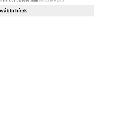
nt halálos baleset miatt
INFOSTART.HU
vábbi hírek