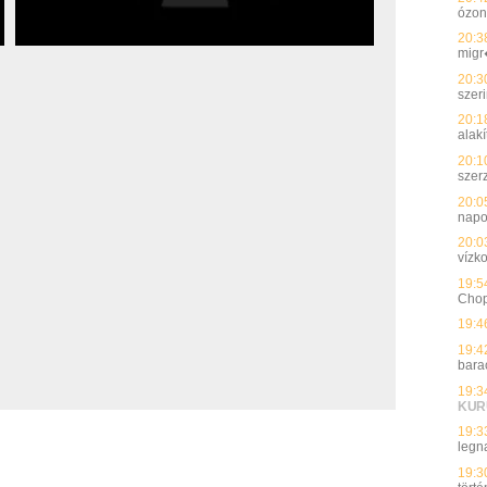
ózon
20:3
migr
20:3
szer
20:1
alakí
20:1
szer
20:0
nap
20:0
vízk
19:5
Chopr
19:4
19:4
bara
19:3
KUR
19:3
legn
19:3