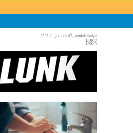
2026. augusztus 07., péntek
Ibolya
EUR
:0
USD
:0