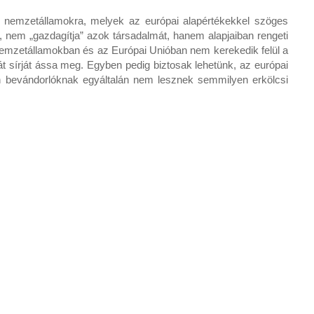
 nemzetállamokra, melyek az európai alapértékekkel szöges
k, nem „gazdagítja” azok társadalmát, hanem alapjaiban rengeti
i nemzetállamokban és az Európai Unióban nem kerekedik felül a
ját sírját ássa meg. Egyben pedig biztosak lehetünk, az európai
en bevándorlóknak egyáltalán nem lesznek semmilyen erkölcsi