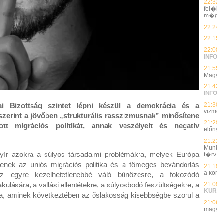
22:3
fel�
m�g
22:2
22:1
22:0
INFO
21:5
Magy
21:4
INFO
21:3
i Bizottság szintet lépni készül a demokrácia és a
vízmé
zerint a jövőben „strukturális rasszizmusnak” minősítene
21:2
tt migrációs politikát, annak veszélyeit és negatív
előn
21:2
Munk
yír azokra a súlyos társadalmi problémákra, melyek Európa
t�rv
enek az uniós migrációs politika és a tömeges bevándorlás
21:1
a ko
z egyre kezelhetetlenebbé váló bűnözésre, a fokozódó
lására, a vallási ellentétekre, a súlyosbodó feszültségekre, a
21:0
KUR
a, aminek következtében az őslakosság kisebbségbe szorul a
21:0
magy