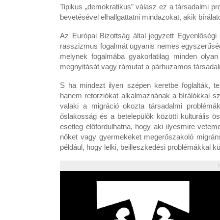
Tipikus „demokratikus” válasz ez a társadalmi p
bevetésével elhallgattatni mindazokat, akik bírál
Az Európai Bizottság által jegyzett Egyenlőség
rasszizmus fogalmát ugyanis nemes egyszerűségg
melynek fogalmába gyakorlatilag minden olyan 
megnyitását vagy rámutat a párhuzamos társadal
S ha mindezt ilyen szépen keretbe foglalták,
hanem retorziókat alkalmaznának a bírálókkal 
valaki a migráció okozta társadalmi problémák
őslakosság és a betelepülők közötti kulturális ö
esetleg előfordulhatna, hogy aki ilyesmire vete
nőket vagy gyermekeket megerőszakoló migráns,
például, hogy lelki, beilleszkedési problémákkal 