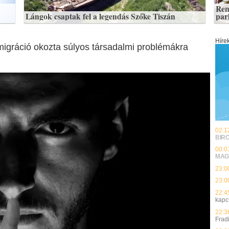
Ren
Lángok csaptak fel a legendás Szőke Tiszán
par
Híre
migráció okozta súlyos társadalmi problémákra
02:1
BIR
00:0
MAG
23:0
23:0
22:4
kapc
22:3
Frad