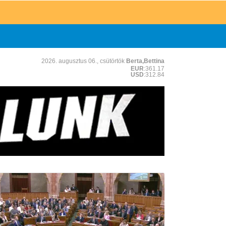
2026. augusztus 06., csütörtök
Berta,Bettina
EUR
:361.17
USD
:312.84