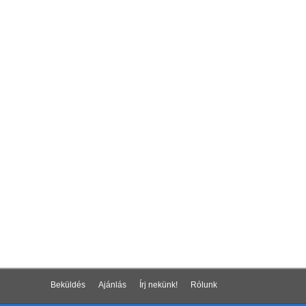
Beküldés
Ajánlás
Írj nekünk!
Rólunk