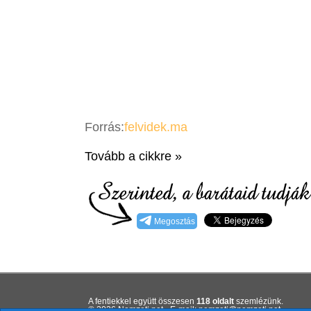
Forrás:
felvidek.ma
Tovább a cikkre »
Megosztás
A fentiekkel együtt összesen
118 oldalt
szemlézünk.
© 2026 Nemzeti.net - E-mail:
ten.itezmen@itezmen