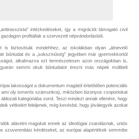
antirasszista” intézkedéseket, így a migrációt támogató civil
 gazdagon profitáltak a szervezett népvándorlásból.
 is biztosítsák mindehhez, az iskolákban olyan „átnevelő
ti bűntudat és a „sokszínűség” jegyében már gyermekkortól
sságot, alkalmazva ezt természetesen azon országokban is,
yarán semmi okuk bűntudatot érezni más népek múltbeli
urópai lakosságot a dokumentum magától értetődően potenciális
ve, ami oly ismerős számunkra), miközben bizonyos csoportokat
áldozati kategóriába sorol. Teszi mindezt annak ellenére, hogy
deik vétkeiért feleljenek, még kevésbé, hogy jóvátegyék azokat
ndók alávetni magukat ennek az ideológiai zsarolásnak, uniós
s szuverenitási kérdéseket, az európai alapértékek semmibe