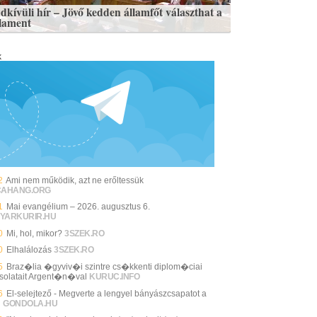
dkívüli hír – Jövő kedden államfőt választhat a
lament
k
2
Ami nem működik, azt ne erőltessük
CAHANG.ORG
1
Mai evangélium – 2026. augusztus 6.
YARKURIR.HU
0
Mi, hol, mikor?
3SZEK.RO
0
Elhalálozás
3SZEK.RO
5
Braz�lia �gyviv�i szintre cs�kkenti diplom�ciai
solatait Argent�n�val
KURUC.INFO
6
El-selejtező - Megverte a lengyel bányászcsapatot a
i
GONDOLA.HU