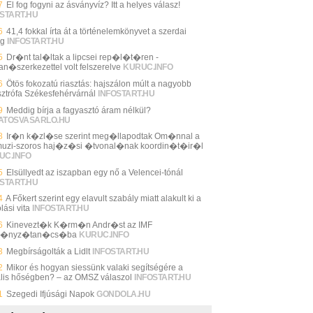
7
El fog fogyni az ásványvíz? Itt a helyes válasz!
START.HU
6
41,4 fokkal írta át a történelemkönyvet a szerdai
ég
INFOSTART.HU
5
Dr�nt tal�ltak a lipcsei rep�l�t�ren -
an�szerkezettel volt felszerelve
KURUC.INFO
6
Ötös fokozatú riasztás: hajszálon múlt a nagyobb
sztrófa Székesfehérvárnál
INFOSTART.HU
9
Meddig bírja a fagyasztó áram nélkül?
ATOSVASARLO.HU
8
Ir�n k�zl�se szerint meg�llapodtak Om�nnal a
uzi-szoros haj�z�si �tvonal�nak koordin�t�ir�l
UC.INFO
5
Elsüllyedt az iszapban egy nő a Velencei-tónál
START.HU
4
A Főkert szerint egy elavult szabály miatt alakult ki a
lási vita
INFOSTART.HU
6
Kinevezt�k K�rm�n Andr�st az IMF
m�nyz�tan�cs�ba
KURUC.INFO
3
Megbírságolták a Lidlt
INFOSTART.HU
2
Mikor és hogyan siessünk valaki segítségére a
ális hőségben? – az OMSZ válaszol
INFOSTART.HU
1
Szegedi Ifjúsági Napok
GONDOLA.HU