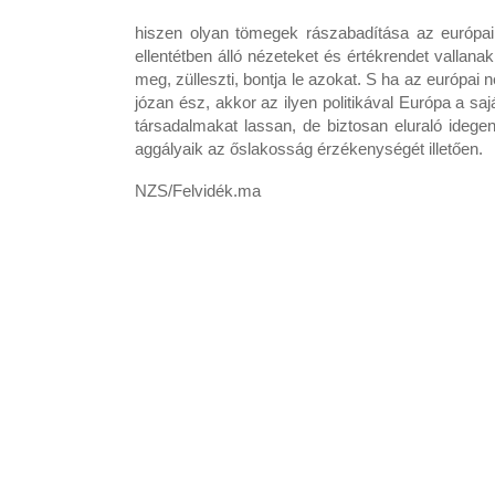
hiszen olyan tömegek rászabadítása az európai
ellentétben álló nézeteket és értékrendet vallana
meg, zülleszti, bontja le azokat. S ha az európa
józan ész, akkor az ilyen politikával Európa a sa
társadalmakat lassan, de biztosan eluraló ideg
aggályaik az őslakosság érzékenységét illetően.
NZS/Felvidék.ma