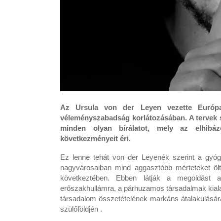
Az Ursula von der Leyen vezette Európa
véleményszabadság korlátozásában. A tervek s
minden olyan bírálatot, mely az elhibázo
következményeit éri.
Ez lenne tehát von der Leyenék szerint a gyóg
nagyvárosaiban mind aggasztóbb mérteteket ölt
következtében. Ebben látják a megoldást a
erőszakhullámra, a párhuzamos társadalmak kialaku
társadalom összetételének markáns átalakulásár
szülőföldjén .