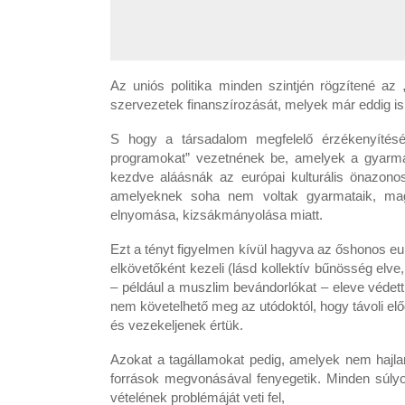
Az uniós politika minden szintjén rögzítené az „
szervezetek finanszírozását, melyek már eddig is
S hogy a társadalom megfelelő érzékenyítését
programokat” vezetnének be, amelyek a gyarma
kezdve aláásnák az európai kulturális önazono
amelyeknek soha nem voltak gyarmataik, mag
elnyomása, kizsákmányolása miatt.
Ezt a tényt figyelmen kívül hagyva az őshonos e
elkövetőként kezeli (lásd kollektív bűnösség el
– például a muszlim bevándorlókat – eleve védett 
nem követelhető meg az utódoktól, hogy távoli elő
és vezekeljenek értük.
Azokat a tagállamokat pedig, amelyek nem hajla
források megvonásával fenyegetik. Minden súlyo
vételének problémáját veti fel,