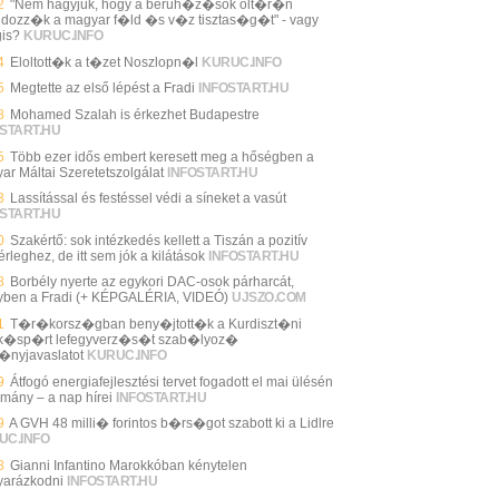
2
"Nem hagyjuk, hogy a beruh�z�sok olt�r�n
ldozz�k a magyar f�ld �s v�z tisztas�g�t" - vagy
is?
KURUC.INFO
4
Eloltott�k a t�zet Noszlopn�l
KURUC.INFO
5
Megtette az első lépést a Fradi
INFOSTART.HU
8
Mohamed Szalah is érkezhet Budapestre
START.HU
5
Több ezer idős embert keresett meg a hőségben a
ar Máltai Szeretetszolgálat
INFOSTART.HU
3
Lassítással és festéssel védi a síneket a vasút
START.HU
0
Szakértő: sok intézkedés kellett a Tiszán a pozitív
rleghez, de itt sem jók a kilátások
INFOSTART.HU
8
Borbély nyerte az egykori DAC-osok párharcát,
yben a Fradi (+ KÉPGALÉRIA, VIDEÓ)
UJSZO.COM
1
T�r�korsz�gban beny�jtott�k a Kurdiszt�ni
�sp�rt lefegyverz�s�t szab�lyoz�
�nyjavaslatot
KURUC.INFO
9
Átfogó energiafejlesztési tervet fogadott el mai ülésén
rmány – a nap hírei
INFOSTART.HU
9
A GVH 48 milli� forintos b�rs�got szabott ki a Lidlre
UC.INFO
8
Gianni Infantino Marokkóban kénytelen
arázkodni
INFOSTART.HU