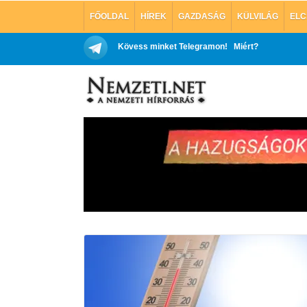
FŐOLDAL
HÍREK
GAZDASÁG
KÜLVILÁG
ELC
Kövess minket Telegramon!
Miért?