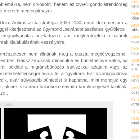
20:5
roblémákra, nem orvosolni, hanem az orwelli gondolatrendőrség
INFO
atot mernek megfogalmazni.
20:5
hős
i Unió: Antirasszista stratégia 2026–2030 című dokumentum a
20:5
el kiterjesztené az úgymond „bevándorlásellenes gyűlöletre”,
robb
megnyilvánulás beletartozna, ami megkérdőjelezi a határok
20:4
mak kialakulásának veszélyeire.
kata
20:3
TUD
 természetesen nem állnának meg a puszta megbélyegzésnél,
szemben. Rasszizmusnak minősülne és büntethetővé válna, ha
20:3
Horm
ra, például a migránsbűnözés statisztikai adataira vagy az
KUR
sszeférhetetlenségre hívná fel a figyelmet. Ezt továbbgondolva
20:3
medik, akár súlyosabb büntetést is kaphatna, mint mondjuk egy
INFO
 akinek számára különböző enyhítő körülményeket találnak,
20:2
küzd…
locso
20:1
kor
Hírdetés
20:1
20:0
brut
20:0