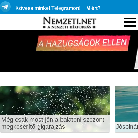
Kövess minket Telegramon!
Miért?
Még csak most jön a balatoni szezont
megkeserítő gigarajzás
Jósolná