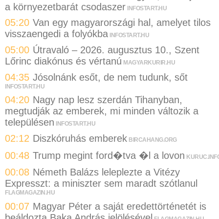
a környezetbarát csodaszer
INFOSTART.HU
05:20
Van egy magyarországi hal, amelyet tilos
visszaengedi a folyókba
INFOSTART.HU
05:00
Útravaló – 2026. augusztus 10., Szent
Lőrinc diakónus és vértanú
MAGYARKURIR.HU
04:35
Jósolnánk esőt, de nem tudunk, sőt
INFOSTART.HU
04:20
Nagy nap lesz szerdán Tihanyban,
megtudják az emberek, mi minden változik a
településen
INFOSTART.HU
02:12
Diszkóruhás emberek
BIRCAHANG.ORG
00:48
Trump megint ford�tva �l a lovon
KURUC.INF
00:08
Németh Balázs leleplezte a Vitézy
Expresszt: a miniszter sem maradt szótlanul
FLAGMAGAZIN.HU
00:07
Magyar Péter a saját eredettörténetét is
beáldozta Baka András jelölésével
FLAGMAGAZIN.HU