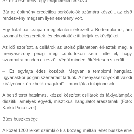
Az első esemény: egy felejthetetlen esküvő
Bár az építmény eredetileg borkóstolók számára készült, az első
rendezvény mégsem ilyen esemény volt.
Egy fiatal pár csupán megtekinteni érkezett a Bortemplomot, ám
azonnal beleszerettek, és eldöntötték: itt tartják esküvőjüket.
Az idő szorított, a csillárok az utolsó pillanatban érkeztek meg, a
menyasszony pedig még csütörtökön sem hitte el, hogy
szombatra minden elkészül. Végül minden tökéletesen sikerült.
– „Ez egyfajta édes középút. Megvan a templomi hangulat,
ugyanakkor polgári szertartást tartunk. A menyasszonyok itt valódi
királynőnek érezhetik magukat” – mondják a tulajdonosok.
A belső teret hatalmas, kézzel készített csillárok és fáklyalámpák
díszítik, amelyek egyedi, misztikus hangulatot árasztanak (Fotó:
Karkó Pincészet)
Búcs büszkesége
A közel 1200 lelket számláló kis község méltán lehet büszke erre