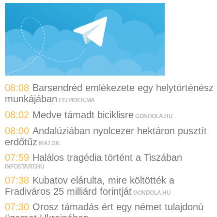
08:08
Barsendréd emlékezete egy helytörténész
munkájában
FELVIDEK.MA
08:02
Medve támadt biciklisre
GONDOLA.HU
08:00
Andalúziában nyolcezer hektáron pusztít
erdőtűz
MA7.SK
07:59
Halálos tragédia történt a Tiszában
INFOSTART.HU
07:38
Kubatov elárulta, mire költötték a
Fradiváros 25 milliárd forintját
GONDOLA.HU
07:30
Orosz támadás ért egy német tulajdonú