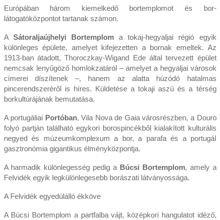
Európában három kiemelkedő bortemplomot és bor-
látogatóközpontot tartanak számon.
A
Sátoraljaújhelyi Bortemplom
a tokaj-hegyaljai régió egyik
különleges épülete, amelyet kifejezetten a bornak emeltek. Az
1913-ban átadott, Thoroczkay-Wigand Ede által tervezett épület
nemcsak lenyűgöző homlokzatáról – amelyet a hegyaljai városok
címerei díszítenek –, hanem az alatta húzódó hatalmas
pincerendszeréről is híres. Küldetése a tokaji aszú és a térség
borkultúrájának bemutatása.
A portugáliai
Portóban
, Vila Nova de Gaia városrészben, a Douro
folyó partján található egykori borospincékből kialakított kulturális
negyed és múzeumkomplexum a bor, a parafa és a portugál
gasztronómia gigantikus élményközpontja.
A harmadik különlegesség pedig a
Búcsi Bortemplom
, amely a
Felvidék egyik legkülönlegesebb borászati látványossága.
A Felvidék egyedülálló ékköve
A Búcsi Bortemplom a partfalba vájt, középkori hangulatot idéző,