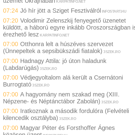
üzemet Ukrajnában
KARPATINFO.NET
07:24
Jó hír jött a Sziget Fesztiválról
INFOSTART.HU
07:20
Volodimir Zelenszkij fenyegető üzenetet
küldött, a háború egyre inkább Oroszországban i
érezhető lesz
KARPATINFO.NET
07:00
Otthonra lelt a húszéves szervezet
(Ünnepeltek a sepsibükszádi fiatalok)
3SZEK.RO
07:00
Hadnagy Attila: jó úton haladunk
(Labdarúgás)
3SZEK.RO
07:00
Védjegyoltalom alá került a Csernátoni
Burrogtató
3SZEK.RO
07:00
A hagyomány nem szakad meg (XIII.
Népzene- és Néptánctábor Zabolán)
3SZEK.RO
07:00
Iratkoznak a második fordulóra (Felvételi
kilencedik osztályba)
3SZEK.RO
07:00
Magyar Péter és Forsthoffer Ágnes
közösen üzent