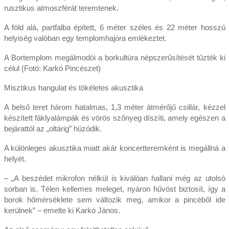
rusztikus atmoszférát teremtenek.
A föld alá, partfalba épített, 6 méter széles és 22 méter hosszú
helyiség valóban egy templomhajóra emlékeztet.
A Bortemplom megálmodói a borkultúra népszerűsítését tűzték ki
célul (Fotó: Karkó Pincészet)
Misztikus hangulat és tökéletes akusztika
A belső teret három hatalmas, 1,3 méter átmérőjű csillár, kézzel
készített fáklyalámpák és vörös szőnyeg díszíti, amely egészen a
bejárattól az „oltárig” húzódik.
A különleges akusztika miatt akár koncertteremként is megállná a
helyét.
– „A beszédet mikrofon nélkül is kiválóan hallani még az utolsó
sorban is. Télen kellemes meleget, nyáron hűvöst biztosít, így a
borok hőmérséklete sem változik meg, amikor a pincéből ide
kerülnek” – emelte ki Karkó János.