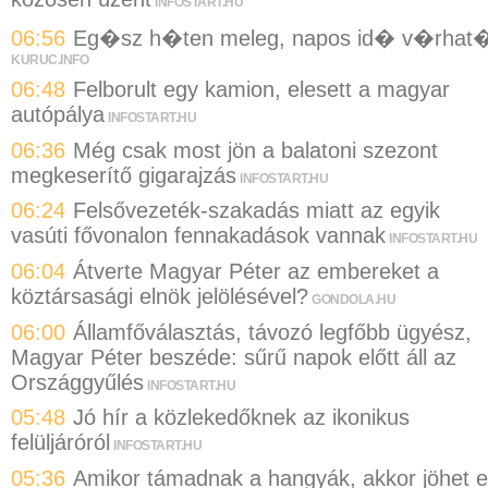
INFOSTART.HU
06:56
Eg�sz h�ten meleg, napos id� v�rhat
KURUC.INFO
06:48
Felborult egy kamion, elesett a magyar
autópálya
INFOSTART.HU
06:36
Még csak most jön a balatoni szezont
megkeserítő gigarajzás
INFOSTART.HU
06:24
Felsővezeték-szakadás miatt az egyik
vasúti fővonalon fennakadások vannak
INFOSTART.HU
06:04
Átverte Magyar Péter az embereket a
köztársasági elnök jelölésével?
GONDOLA.HU
06:00
Államfőválasztás, távozó legfőbb ügyész,
Magyar Péter beszéde: sűrű napok előtt áll az
Országgyűlés
INFOSTART.HU
05:48
Jó hír a közlekedőknek az ikonikus
felüljáróról
INFOSTART.HU
05:36
Amikor támadnak a hangyák, akkor jöhet 