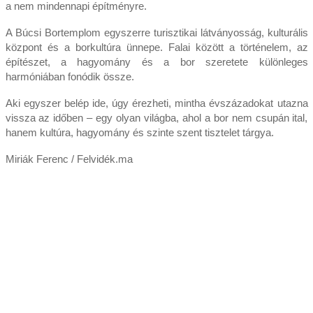
a nem mindennapi építményre.
A Búcsi Bortemplom egyszerre turisztikai látványosság, kulturális
központ és a borkultúra ünnepe. Falai között a történelem, az
építészet, a hagyomány és a bor szeretete különleges
harmóniában fonódik össze.
Aki egyszer belép ide, úgy érezheti, mintha évszázadokat utazna
vissza az időben – egy olyan világba, ahol a bor nem csupán ital,
hanem kultúra, hagyomány és szinte szent tisztelet tárgya.
Miriák Ferenc / Felvidék.ma