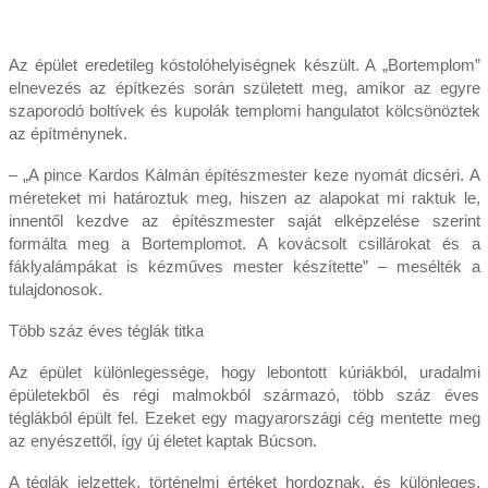
Az épület eredetileg kóstolóhelyiségnek készült. A „Bortemplom”
elnevezés az építkezés során született meg, amikor az egyre
szaporodó boltívek és kupolák templomi hangulatot kölcsönöztek
az építménynek.
– „A pince Kardos Kálmán építészmester keze nyomát dicséri. A
méreteket mi határoztuk meg, hiszen az alapokat mi raktuk le,
innentől kezdve az építészmester saját elképzelése szerint
formálta meg a Bortemplomot. A kovácsolt csillárokat és a
fáklyalámpákat is kézműves mester készítette” – mesélték a
tulajdonosok.
Több száz éves téglák titka
Az épület különlegessége, hogy lebontott kúriákból, uradalmi
épületekből és régi malmokból származó, több száz éves
téglákból épült fel. Ezeket egy magyarországi cég mentette meg
az enyészettől, így új életet kaptak Búcson.
A téglák jelzettek, történelmi értéket hordoznak, és különleges,