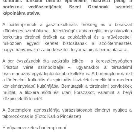
kulturális funkciót betöltő épületekre, másrészt pedig a
borászok védőszentjének, Szent Orbánnak szentelt
kápolnákra utalva.
A bortemplomok a gasztrokulturális örökség és a borászat
különleges szimbólumai. Jelentőségük abban rejlik, hogy ötvözik a
borkultúra történeti értékeit az edukációval és a művészettel,
miközben egyedi keretet biztosítanak a szőlőtermesztés
hagyományainak és a borkészítés folyamatainak bemutatására.
A bor évszázadok óta szakrális jelkép – a kereszténységben
Krisztus vérét szimbolizálja –, ugyanakkor a társadalmi
összetartozás egyik legfontosabb kelléke is. A bortemplomok ezt
a történelmi, kulturális és spirituális tiszteletet emelik át a modern
kor élményalapú kultúrájába. Bemutatják a történelmi borvidékek
múltját, a filoxéra előtti és utáni korszakot, valamint a helyi
közpincék történetét.
A Bortemplom atmoszférája varázslatosabb élményt nyújtott a
táborozóknak is (Fotó: Karkó Pincészet)
Európa nevezetes bortemplomai