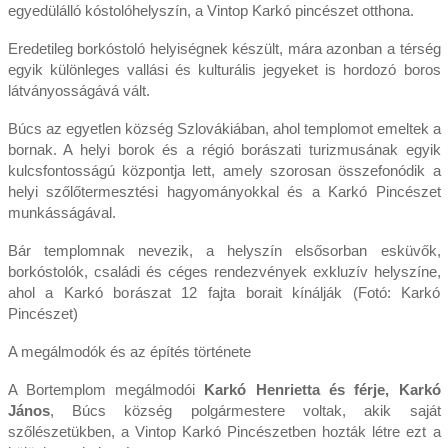
egyedülálló kóstolóhelyszín, a Vintop Karkó pincészet otthona.
Eredetileg borkóstoló helyiségnek készült, mára azonban a térség
egyik különleges vallási és kulturális jegyeket is hordozó boros
látványosságává vált.
Búcs az egyetlen község Szlovákiában, ahol templomot emeltek a
bornak. A helyi borok és a régió borászati turizmusának egyik
kulcsfontosságú központja lett, amely szorosan összefonódik a
helyi szőlőtermesztési hagyományokkal és a Karkó Pincészet
munkásságával.
Bár templomnak nevezik, a helyszín elsősorban esküvők,
borkóstolók, családi és céges rendezvények exkluzív helyszíne,
ahol a Karkó borászat 12 fajta borait kínálják (Fotó: Karkó
Pincészet)
A megálmodók és az építés története
A Bortemplom megálmodói
Karkó Henrietta és férje, Karkó
János
, Búcs község polgármestere voltak, akik saját
szőlészetükben, a Vintop Karkó Pincészetben hozták létre ezt a