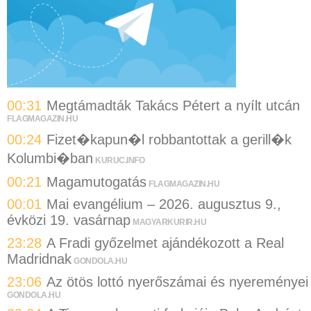
00:31
Megtámadták Takács Pétert a nyílt utcán
FLAGMAGAZIN.HU
00:24
Fizet�kapun�l robbantottak a gerill�k
Kolumbi�ban
KURUC.INFO
00:21
Magamutogatás
FLAGMAGAZIN.HU
00:01
Mai evangélium – 2026. augusztus 9.,
évközi 19. vasárnap
MAGYARKURIR.HU
23:28
A Fradi győzelmet ajándékozott a Real
Madridnak
GONDOLA.HU
23:06
Az ötös lottó nyerőszámai és nyereményei
GONDOLA.HU