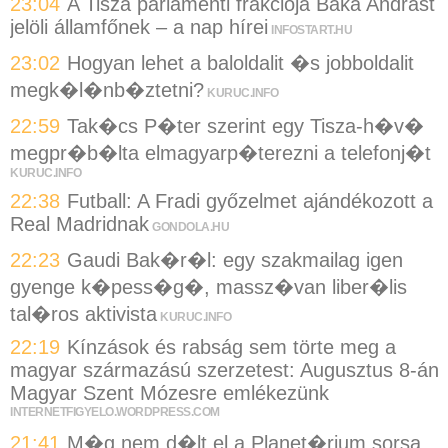
23:04
A Tisza parlamenti frakciója Baka Andrást
jelöli államfőnek – a nap hírei
INFOSTART.HU
23:02
Hogyan lehet a baloldalit �s jobboldalit
megk�l�nb�ztetni?
KURUC.INFO
22:59
Tak�cs P�ter szerint egy Tisza-h�v�
megpr�b�lta elmagyarp�terezni a telefonj�t
KURUC.INFO
22:38
Futball: A Fradi győzelmet ajándékozott a
Real Madridnak
GONDOLA.HU
22:23
Gaudi Bak�r�l: egy szakmailag igen
gyenge k�pess�g�, massz�van liber�lis
tal�ros aktivista
KURUC.INFO
22:19
Kínzások és rabság sem törte meg a
magyar származású szerzetest: Augusztus 8-án
Magyar Szent Mózesre emlékezünk
INTERNETFIGYELO.WORDPRESS.COM
21:41
M�g nem d�lt el a Planet�rium sorsa