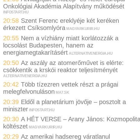
Onkológiai Akadémia Alapítvány működését
INFOSTART.HU
20:58
Szent Ferenc ereklyéje két keréken
érkezett Csíksomlyóra
MAGYARKURIR.HU
20:55
Nem a vízhiány miatt korlátozzák a
locsolást Budapesten, hanem az
energiamegtakarításért
ALTERNATIVENERGIA.HU
20:50
Az aszály az atomerőművet is elérte:
csökkentik a krskói reaktor teljesítményét
ALTERNATIVENERGIA.HU
20:42
Több tízezren vettek részt a prágai
melegfelvonuláson
MA7.SK
20:39
Eldől a planetárium jövője – posztolt a
miniszter
INFOSTART.HU
20:30
A HÉT VERSE – Arany János: Kozmopolit
költészet
MAGYARKURIR.HU
20:29
Az amerikai hadsereg váratlanul