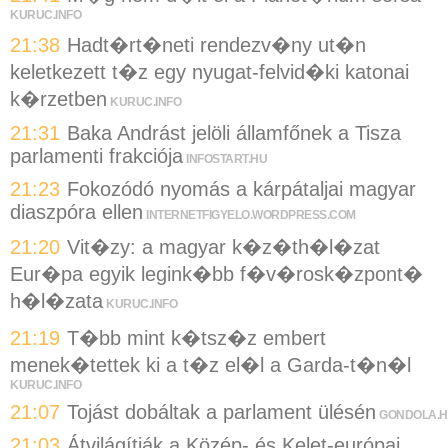
KURUC.INFO
21:38
Hadt�rt�neti rendezv�ny ut�n
keletkezett t�z egy nyugat-felvid�ki katonai
k�rzetben
KURUC.INFO
21:31
Baka Andrást jelöli államfőnek a Tisza
parlamenti frakciója
INFOSTART.HU
21:23
Fokozódó nyomás a kárpátaljai magyar
diaszpóra ellen
INTERNETFIGYELO.WORDPRESS.COM
21:20
Vit�zy: a magyar k�z�th�l�zat
Eur�pa egyik legink�bb f�v�rosk�zpont�
h�l�zata
KURUC.INFO
21:19
T�bb mint k�tsz�z embert
menek�tettek ki a t�z el�l a Garda-t�n�l
KURUC.INFO
21:07
Tojást dobáltak a parlament ülésén
GONDOLA.
21:03
Átvilágítják a Közép- és Kelet-európai