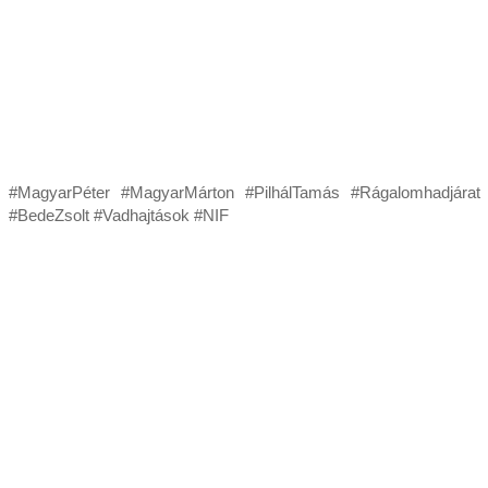
#MagyarPéter #MagyarMárton #PilhálTamás #Rágalomhadjárat
#BedeZsolt #Vadhajtások #NIF