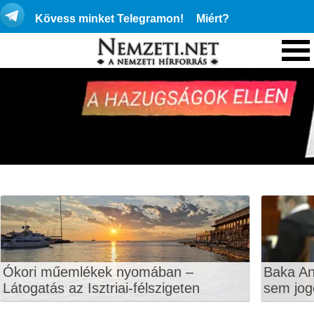
Kövess minket Telegramon!
Miért?
Ókori műemlékek nyomában –
Baka An
Látogatás az Isztriai-félszigeten
sem jog