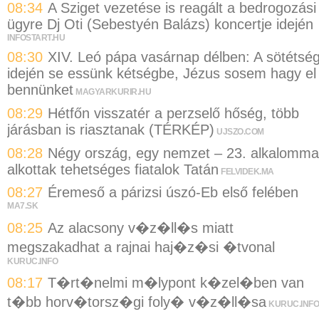
08:34
A Sziget vezetése is reagált a bedrogozási
ügyre Dj Oti (Sebestyén Balázs) koncertje idején
INFOSTART.HU
08:30
XIV. Leó pápa vasárnap délben: A sötétsé
idején se essünk kétségbe, Jézus sosem hagy el
bennünket
MAGYARKURIR.HU
08:29
Hétfőn visszatér a perzselő hőség, több
járásban is riasztanak (TÉRKÉP)
UJSZO.COM
08:28
Négy ország, egy nemzet – 23. alkalomma
alkottak tehetséges fiatalok Tatán
FELVIDEK.MA
08:27
Éremeső a párizsi úszó-Eb első felében
MA7.SK
08:25
Az alacsony v�z�ll�s miatt
megszakadhat a rajnai haj�z�si �tvonal
KURUC.INFO
08:17
T�rt�nelmi m�lypont k�zel�ben van
t�bb horv�torsz�gi foly� v�z�ll�sa
KURUC.INFO