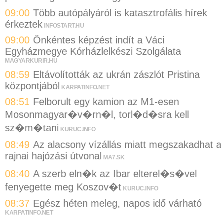
09:00
Több autópályáról is katasztrofális hírek
érkeztek
INFOSTART.HU
09:00
Önkéntes képzést indít a Váci
Egyházmegye Kórházlelkészi Szolgálata
MAGYARKURIR.HU
08:59
Eltávolították az ukrán zászlót Pristina
központjából
KARPATINFO.NET
08:51
Felborult egy kamion az M1-esen
Mosonmagyar�v�rn�l, torl�d�sra kell
sz�m�tani
KURUC.INFO
08:49
Az alacsony vízállás miatt megszakadhat 
rajnai hajózási útvonal
MA7.SK
08:40
A szerb eln�k az Ibar elterel�s�vel
fenyegette meg Koszov�t
KURUC.INFO
08:37
Egész héten meleg, napos idő várható
KARPATINFO.NET