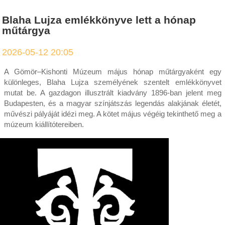
Blaha Lujza emlékkönyve lett a hónap
műtárgya
2026-05-12 20:05
A Gömör–Kishonti Múzeum május hónap műtárgyaként egy
különleges, Blaha Lujza személyének szentelt emlékkönyvet
mutat be. A gazdagon illusztrált kiadvány 1896-ban jelent meg
Budapesten, és a magyar színjátszás legendás alakjának életét,
művészi pályáját idézi meg. A kötet május végéig tekinthető meg a
múzeum kiállítótereiben.