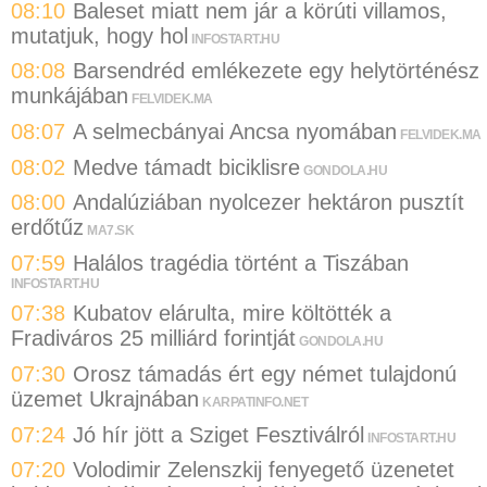
08:10
Baleset miatt nem jár a körúti villamos,
mutatjuk, hogy hol
INFOSTART.HU
08:08
Barsendréd emlékezete egy helytörténész
munkájában
FELVIDEK.MA
08:07
A selmecbányai Ancsa nyomában
FELVIDEK.MA
08:02
Medve támadt biciklisre
GONDOLA.HU
08:00
Andalúziában nyolcezer hektáron pusztít
erdőtűz
MA7.SK
07:59
Halálos tragédia történt a Tiszában
INFOSTART.HU
07:38
Kubatov elárulta, mire költötték a
Fradiváros 25 milliárd forintját
GONDOLA.HU
07:30
Orosz támadás ért egy német tulajdonú
üzemet Ukrajnában
KARPATINFO.NET
07:24
Jó hír jött a Sziget Fesztiválról
INFOSTART.HU
07:20
Volodimir Zelenszkij fenyegető üzenetet