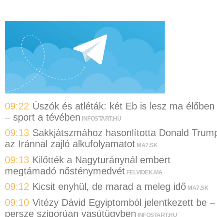
09:22
Úszók és atléták: két Eb is lesz ma élőben
– sport a tévében
INFOSTART.HU
09:13
Sakkjátszmához hasonlította Donald Trum
az Iránnal zajló alkufolyamatot
MA7.SK
09:13
Kilőtték a Nagyturánynál embert
megtámadó nősténymedvét
FELVIDEK.MA
09:12
Kicsit enyhül, de marad a meleg idő
MA7.SK
09:10
Vitézy Dávid Egyiptomból jelentkezett be –
persze szigorúan vasútügyben
INFOSTART.HU