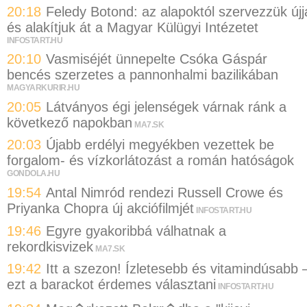
20:18
Feledy Botond: az alapoktól szervezzük újj
és alakítjuk át a Magyar Külügyi Intézetet
INFOSTART.HU
20:10
Vasmiséjét ünnepelte Csóka Gáspár
bencés szerzetes a pannonhalmi bazilikában
MAGYARKURIR.HU
20:05
Látványos égi jelenségek várnak ránk a
következő napokban
MA7.SK
20:03
Újabb erdélyi megyékben vezettek be
forgalom- és vízkorlátozást a román hatóságok
GONDOLA.HU
19:54
Antal Nimród rendezi Russell Crowe és
Priyanka Chopra új akciófilmjét
INFOSTART.HU
19:46
Egyre gyakoribbá válhatnak a
rekordkisvizek
MA7.SK
19:42
Itt a szezon! Ízletesebb és vitamindúsabb 
ezt a barackot érdemes választani
INFOSTART.HU