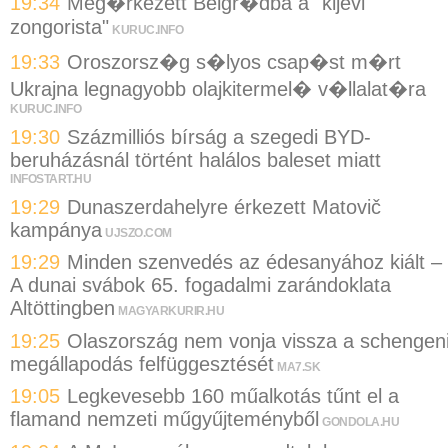
19:34
Meg�rkezett Belgr�dba a "kijevi
zongorista"
KURUC.INFO
19:33
Oroszorsz�g s�lyos csap�st m�rt
Ukrajna legnagyobb olajkitermel� v�llalat�ra
KURUC.INFO
19:30
Százmilliós bírság a szegedi BYD-
beruházásnál történt halálos baleset miatt
INFOSTART.HU
19:29
Dunaszerdahelyre érkezett Matovič
kampánya
UJSZO.COM
19:29
Minden szenvedés az édesanyához kiált –
A dunai svábok 65. fogadalmi zarándoklata
Altöttingben
MAGYARKURIR.HU
19:25
Olaszország nem vonja vissza a schengen
megállapodás felfüggesztését
MA7.SK
19:05
Legkevesebb 160 műalkotás tűnt el a
flamand nemzeti műgyűjteményből
GONDOLA.HU