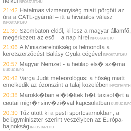
nélkül
INFOSTART.HU
21:42
Hatalmas vízmennyiség miatt pörgött az
óra a CATL-gyárnál – itt a hivatalos válasz
INFOSTART.HU
21:30
Szombaton eldől, ki lesz a magyar államfő,
megérkezett az eső – a nap hírei
INFOSTART.HU
21:06
A Miniszterelnökség is felmondta a
keretszerződést Balásy Gyula cégével
INFOSTART.HU
20:57
Magyar Nemzet - a hetilap els� sz�ma
KURUC.INFO
20:42
Varga Judit meteorológus: a hőség miatt
emelkedik az ózonszint a talaj közelében
INFOSTART.
20:38
Marokk�ban el�t�ltek h�t taxisof�rt a
ceutai migr�nsinv�zi�val kapcsolatban
KURUC.INF
20:30
Tűz ütött ki a pesti sportcsarnokban, a
belügyminiszter szerint veszélyben az Európa-
bajnokság
INFOSTART.HU