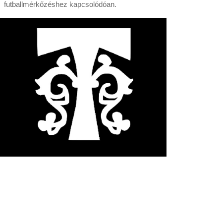
futballmérkőzéshez kapcsolódóan.