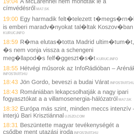
19:04
A McLarennél nem mondtak le a
címvédésről
MA7.SK
19:00
Egy harmadik felt�telezett t�megs�rn�
is emberi maradv�nyokat tal�ltak Koszov�ban
KURUC.INFO
18:59
R�ma elutas�totta Madrid ultim�tum�t
�s nem vonja vissza a schengeni
meg�llapod�s felf�ggeszt�s�t
KURUC.INFO
18:55
Hétvégi műsorok az InfoRádióban – Aréná
INFOSTART.HU
18:43
Jön Gordo, beveszi a budai Várat
INFOSTART.H
18:43
Romániában lekapcsolhatják a nagy ipari
fogyasztókat a a villamosenergia-hálózatról
MA7.SK
18:32
Európa más szint, minden meccs intenzív 
interjú Bari Krisztiánnal
UJSZO.COM
18:31
Beszüntette magyar tevékenységét a
csődbe ment utazási iroda
INFOSTART.HU