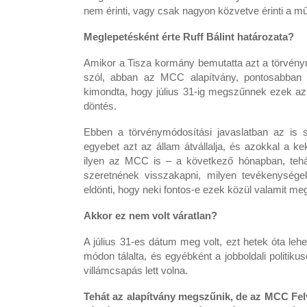
nem érinti, vagy csak nagyon közvetve érinti a 
Meglepetésként érte Ruff Bálint határozata?
Amikor a Tisza kormány bemutatta azt a törvénym
szól, abban az MCC alapítvány, pontosabban
kimondta, hogy július 31-ig megszűnnek ezek az 
döntés.
Ebben a törvénymódosítási javaslatban az is s
egyebet azt az állam átvállalja, és azokkal a 
ilyen az MCC is – a következő hónapban, tehá
szeretnének visszakapni, milyen tevékenysége
eldönti, hogy neki fontos-e ezek közül valamit meg
Akkor ez nem volt váratlan?
A július 31-es dátum meg volt, ezt hetek óta lehe
módon tálalta, és egyébként a jobboldali politikus
villámcsapás lett volna.
Tehát az alapítvány megszűnik, de az MCC Felv