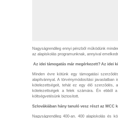
Nagyságrendileg ennyi pénzből működünk minden
az alapiskolás programunknak, annyival emelked
Az idei támogatás már megérkezett? Az idei kö
Minden évre kötünk egy támogatási szerződést
alapítvánnyal. A törvénymódosítási javaslatban
kötelezettségeit, tehát ez egy élő szerződés, 
kötelezettségek a felek számára. Én ebből 
költségvetésünk biztosított.
Szlovákiában hány tanuló vesz részt az MCC k
Nagyságrendileg 400-an. 400 alapiskolás és kö