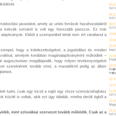
működését.
04:4
INFO
02:1
BIR
ódosítási javaslatot, amely az uniós források hazahozataláról
00:0
MAG
 a kekvák sorsáról is volt egy hosszabb passzus. Ez már
23:0
alapítványok. Ebből a szempontból tehát nem ért váratlanul a
23:0
22:4
zerepel, hogy a kötelezettségeket, a jogutódlást és minden
kapc
kekvákkal, amelyek korábban magánalapítványként működtek –
22:3
Frad
t augusztusban megállapodik, hogy milyen tevékenységeket
22:3
ket szeretnének tovább vinni, a maradékról pedig az állam
fel�
tartani.
m�g
22:2
22:1
tett tudni, csak egy kicsit a sajtó egy része szenzációhajhász
22:0
INFO
ok között is voltak, akik ezt úgy tálalták, mintha derült égből a
21:5
Magy
21:4
idék, mint szlovákiai szervezet tovább működik. Csak az a
INFO