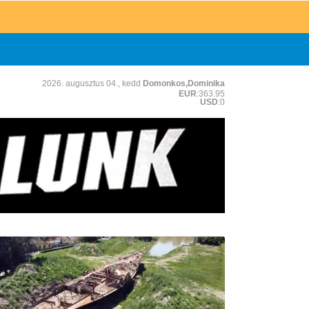
2026. augusztus 04., kedd
Domonkos,Dominika
EUR
:363.95
USD
:0