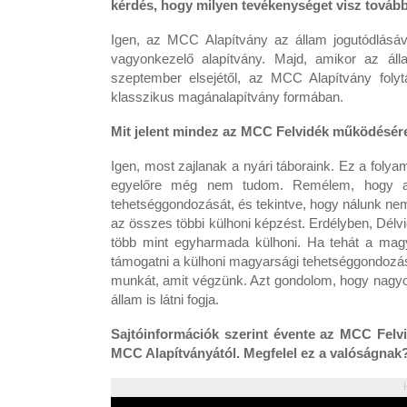
kérdés, hogy milyen tevékenységet visz továb
Igen, az MCC Alapítvány az állam jogutódlásá
vagyonkezelő alapítvány. Majd, amikor az áll
szeptember elsejétől, az MCC Alapítvány fol
klasszikus magánalapítvány formában.
Mit jelent mindez az MCC Felvidék működésére 
Igen, most zajlanak a nyári táboraink. Ez a folya
egyelőre még nem tudom. Remélem, hogy a m
tehetséggondozását, és tekintve, hogy nálunk nem 
az összes többi külhoni képzést. Erdélyben, Dé
több mint egyharmada külhoni. Ha tehát a magy
támogatni a külhoni magyarsági tehetséggondozását
munkát, amit végzünk. Azt gondolom, hogy nagyon
állam is látni fogja.
Sajtóinformációk szerint évente az MCC Felv
MCC Alapítványától. Megfelel ez a valóságnak