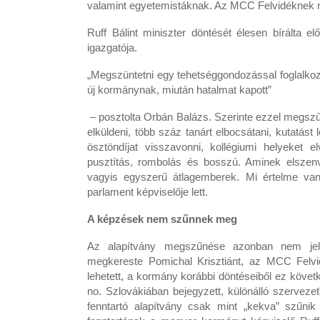
valamint egyetemistáknak. Az MCC Felvidéknek m
Ruff Bálint miniszter döntését élesen bírálta e
igazgatója.
„Megszüntetni egy tehetséggondozással foglalkoz
új kormánynak, miután hatalmat kapott”
– posztolta Orbán Balázs. Szerinte ezzel megszű
elküldeni, több száz tanárt elbocsátani, kutatást l
ösztöndíjat visszavonni, kollégiumi helyeket el
pusztítás, rombolás és bosszú. Aminek elszenv
vagyis egyszerű átlagemberek. Mi értelme va
parlament képviselője lett.
A képzések nem szűnnek meg
Az alapítvány megszűnése azonban nem jel
megkereste Pomichal Krisztiánt, az MCC Felvid
lehetett, a kormány korábbi döntéseiből ez köve
no. Szlovákiában bejegyzett, különálló szervez
fenntartó alapítvány csak mint „kekva” szűnik