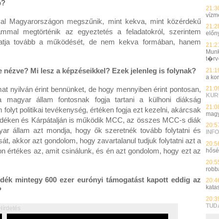
b?
21:3
vízmé
val Magyarországon megszűnik, mint kekva, mint közérdekű
21:2
ammal megtörténik az egyeztetés a feladatokról, szerintem
előn
ytatja tovább a működését, de nem kekva formában, hanem
21:2
Munk
t�rv
nézve? Mi lesz a képzéseikkel? Ezek jelenleg is folynak?
21:1
a ko
mat nyilván érint bennünket, de hogy mennyiben érint pontosan,
21:0
KUR
agyar állam fontosnak fogja tartani a külhoni diákság
21:0
folyt politikai tevékenység, értéken fogja ezt kezelni, akárcsak
magy
lvidéken és Kárpátalján is működik MCC, az összes MCC-s diák
20:5
ar állam azt mondja, hogy ők szeretnék tovább folytatni és
INFO
, akkor azt gondolom, hogy zavartalanul tudjuk folytatni azt a
20:5
 értékes az, amit csinálunk, és én azt gondolom, hogy ezt az
hős
20:5
robb
idék mintegy 600 ezer eurónyi támogatást kapott eddig az
20:4
kata
?
20:3
TUD
Hírdetés