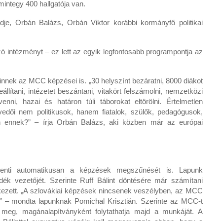
integy 400 hallgatója van.
lődje, Orbán Balázs, Orbán Viktor korábbi kormányfő politikai
ó intézményt – ez lett az egyik legfontosabb programpontja az
nnek az MCC képzései is. „30 helyszínt bezáratni, 8000 diákot
eállítani, intézetet beszántani, vitakört felszámolni, nemzetközi
venni, hazai és határon túli táborokat eltörölni. Értelmetlen
edői nem politikusok, hanem fiatalok, szülők, pedagógusok,
n ennek?” – írja Orbán Balázs, aki közben már az európai
enti automatikusan a képzések megszűnését is. Lapunk
ék vezetőjét. Szerinte Ruff Bálint döntésére már számítani
tkezett. „A szlovákiai képzések nincsenek veszélyben, az MCC
et” – mondta lapunknak Pomichal Krisztián. Szerinte az MCC-t
 meg, magánalapítványként folytathatja majd a munkáját. A