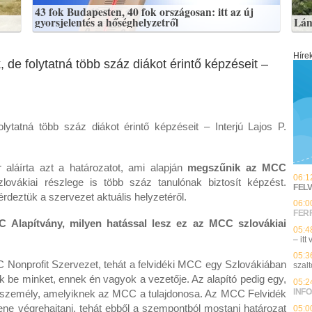
43 fok Budapesten, 40 fok országosan: itt az új
gyorsjelentés a hőséghelyzetről
Lán
Híre
de folytatná több száz diákot érintő képzéseit –
ytatná több száz diákot érintő képzéseit – Interjú Lajos P.
r aláírta azt a határozatot, ami alapján
megszűnik az MCC
06:1
lovákiai részlege is több száz tanulónak biztosít képzést.
FEL
rdeztük a szervezet aktuális helyzetéről.
06:0
FER
 Alapítvány, milyen hatással lesz ez az MCC szlovákiai
05:4
– itt
05:3
C Nonprofit Szervezet, tehát a felvidéki MCC egy Szlovákiában
szalt
k be minket, ennek én vagyok a vezetője. Az alapító pedig egy,
05:2
INFO
i személy, amelyiknek az MCC a tulajdonosa. Az MCC Felvidék
ene végrehajtani, tehát ebből a szempontból mostani határozat
05:0