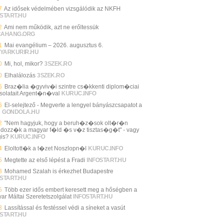
7
Az idősek védelmében vizsgálódik az NKFH
START.HU
2
Ami nem működik, azt ne erőltessük
CAHANG.ORG
1
Mai evangélium – 2026. augusztus 6.
YARKURIR.HU
0
Mi, hol, mikor?
3SZEK.RO
0
Elhalálozás
3SZEK.RO
5
Braz�lia �gyviv�i szintre cs�kkenti diplom�ciai
solatait Argent�n�val
KURUC.INFO
6
El-selejtező - Megverte a lengyel bányászcsapatot a
i
GONDOLA.HU
2
"Nem hagyjuk, hogy a beruh�z�sok olt�r�n
ldozz�k a magyar f�ld �s v�z tisztas�g�t" - vagy
is?
KURUC.INFO
4
Eloltott�k a t�zet Noszlopn�l
KURUC.INFO
5
Megtette az első lépést a Fradi
INFOSTART.HU
8
Mohamed Szalah is érkezhet Budapestre
START.HU
5
Több ezer idős embert keresett meg a hőségben a
ar Máltai Szeretetszolgálat
INFOSTART.HU
3
Lassítással és festéssel védi a síneket a vasút
START.HU