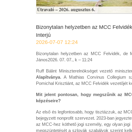
Útravaló – 2026. augusztus 6.
Bizonytalan helyzetben az MCC Felvidék, 
Interjú
2026-07-07 12:24
Bizonytalan helyzetben az MCC Felvidék, de fol
János2026. 07. 07., k – 11:24
Ruff Bálint Miniszterelnökséget vezető miniszte
Alapítványa
. A Mathias Corvinus Collegium sz
Pomichal Krisztiánt, az MCC Felvidék vezetőjét ké
Mit jelent pontosan, hogy megszűnik az MCC
képzéseire?
Az első és legfontosabb, hogy tisztázzuk, az MC
bejegyzett nonprofit szervezet. 2023-ban jegyezte
az MCC-hez köthető jogi személy, egy olyan jog
megszüntetését a szlovák szabályok szerint kell