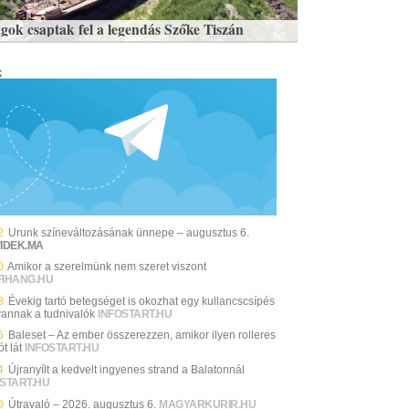
gok csaptak fel a legendás Szőke Tiszán
k
2
Urunk színeváltozásának ünnepe – augusztus 6.
VIDEK.MA
0
Amikor a szerelmünk nem szeret viszont
FIHANG.HU
8
Évekig tartó betegséget is okozhat egy kullancscsípés
 vannak a tudnivalók
INFOSTART.HU
6
Baleset – Az ember összerezzen, amikor ilyen rolleres
ót lát
INFOSTART.HU
4
Újranyílt a kedvelt ingyenes strand a Balatonnál
START.HU
0
Útravaló – 2026. augusztus 6.
MAGYARKURIR.HU