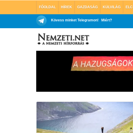
FŐOLDAL
HÍREK
GAZDASÁG
KÜLVILÁG
ELC
Kövess minket Telegramon!
Miért?