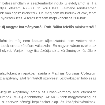
 beleszámoltam a szeptembertől induló új évfolyamot is. Ha
eljes létszám 450-500 fő körül lesz. Felmenő rendszerben
lünk van egész kilencedik. De még nem működünk öt éve, tehát
yolcadik lesz. A teljes létszám majd közelít az 500-hoz.
 új magyar kormányzattól, Ruff Bálint felelős minisztertől?
jeként én még nem kaptam tájékoztatást, nem vettem részt
udok erre a kérdésre válaszolni. Én nagyon várom ezeket az
helyzet. Várjuk, hogy tisztázódjanak a körülmények, és állunk
 alapítóként a napokban aláírta a Matthias Corvinus Collegium
 alapítvány által fenntartott szervezet Szlovákiában több száz
legium Alapítvány, amely az Orbán-kormány által létrehozott
egiumnak (MCC) a fenntartója. Az MCC több magyarországi és
 is szervez hétvégi képzéseket alap- és középiskolásoknak,