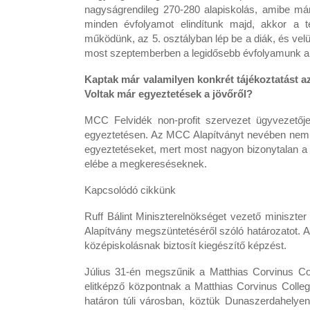
nagyságrendileg 270-280 alapiskolás, amibe már
minden évfolyamot elindítunk majd, akkor a t
működünk, az 5. osztályban lép be a diák, és ve
most szeptemberben a legidősebb évfolyamunk a n
Kaptak már valamilyen konkrét tájékoztatást az
Voltak már egyeztetések a jövőről?
MCC Felvidék non-profit szervezet ügyvezető
egyeztetésen. Az MCC Alapítványt nevében nem t
egyeztetéseket, mert most nagyon bizonytalan a 
elébe a megkereséseknek.
Kapcsolódó cikkünk
Ruff Bálint Miniszterelnökséget vezető miniszter
Alapítvány megszüntetéséről szóló határozatot. Az
középiskolásnak biztosít kiegészítő képzést.
Július 31-én megszűnik a Matthias Corvinus Col
elitképző központnak a Matthias Corvinus Coll
határon túli városban, köztük Dunaszerdahelyen