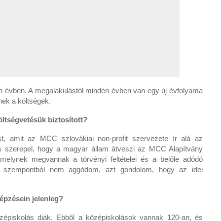
 évben. A megalakulástól minden évben van egy új évfolyama
nek a költségek.
ltségvetésük biztosított?
, amit az MCC szlovákiai non-profit szervezete ír alá az
 is szerepel, hogy a magyar állam átveszi az MCC Alapítvány
amelynek megvannak a törvényi feltételei és a belőle adódó
a szempontból nem aggódom, azt gondolom, hogy az idei
épzésein jelenleg?
zépiskolás diák. Ebből a középiskolások vannak 120-an, és