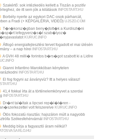
0
Szakértő: sok intézkedés kellett a Tiszán a pozitív
rleghez, de itt sem jók a kilátások
INFOSTART.HU
8
Borbély nyerte az egykori DAC-osok párharcát,
yben a Fradi (+ KÉPGALÉRIA, VIDEÓ)
UJSZO.COM
1
T�r�korsz�gban beny�jtott�k a Kurdiszt�ni
�sp�rt lefegyverz�s�t szab�lyoz�
�nyjavaslatot
KURUC.INFO
9
Átfogó energiafejlesztési tervet fogadott el mai ülésén
rmány – a nap hírei
INFOSTART.HU
9
A GVH 48 milli� forintos b�rs�got szabott ki a Lidlre
UC.INFO
8
Gianni Infantino Marokkóban kénytelen
arázkodni
INFOSTART.HU
7
El fog fogyni az ásványvíz? Itt a helyes válasz!
START.HU
6
41,4 fokkal írta át a történelemkönyvet a szerdai
ég
INFOSTART.HU
5
Dr�nt tal�ltak a lipcsei rep�l�t�ren -
an�szerkezettel volt felszerelve
KURUC.INFO
6
Ötös fokozatú riasztás: hajszálon múlt a nagyobb
sztrófa Székesfehérvárnál
INFOSTART.HU
9
Meddig bírja a fagyasztó áram nélkül?
ATOSVASARLO.HU