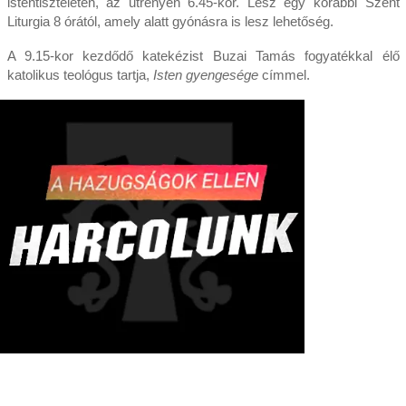
istentiszteleten, az utrenyén 6.45-kor. Lesz egy korábbi Szent
Liturgia 8 órától, amely alatt gyónásra is lesz lehetőség.
A 9.15-kor kezdődő katekézist Buzai Tamás fogyatékkal élő
katolikus teológus tartja,
Isten gyengesége
címmel.