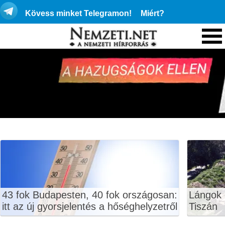
Kövess minket Telegramon!
Miért?
43 fok Budapesten, 40 fok országosan:
Lángok 
itt az új gyorsjelentés a hőséghelyzetről
Tiszán