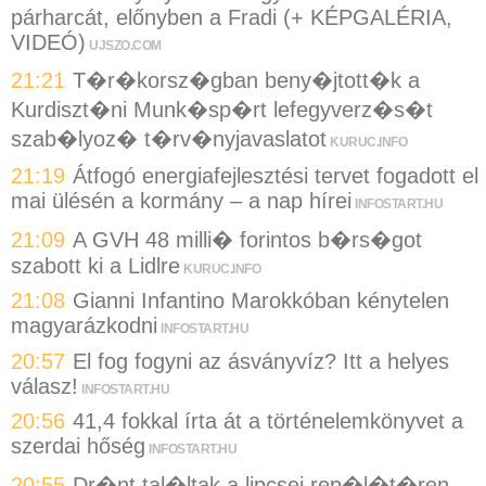
párharcát, előnyben a Fradi (+ KÉPGALÉRIA,
VIDEÓ)
UJSZO.COM
21:21
T�r�korsz�gban beny�jtott�k a
Kurdiszt�ni Munk�sp�rt lefegyverz�s�t
szab�lyoz� t�rv�nyjavaslatot
KURUC.INFO
21:19
Átfogó energiafejlesztési tervet fogadott el
mai ülésén a kormány – a nap hírei
INFOSTART.HU
21:09
A GVH 48 milli� forintos b�rs�got
szabott ki a Lidlre
KURUC.INFO
21:08
Gianni Infantino Marokkóban kénytelen
magyarázkodni
INFOSTART.HU
20:57
El fog fogyni az ásványvíz? Itt a helyes
válasz!
INFOSTART.HU
20:56
41,4 fokkal írta át a történelemkönyvet a
szerdai hőség
INFOSTART.HU
20:55
Dr�nt tal�ltak a lipcsei rep�l�t�ren -