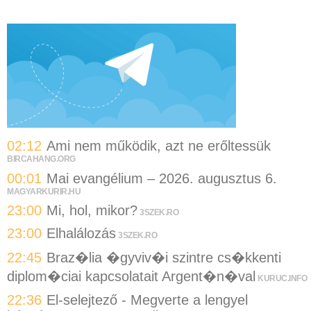
02:12
Ami nem működik, azt ne erőltessük
BIRCAHANG.ORG
00:01
Mai evangélium – 2026. augusztus 6.
MAGYARKURIR.HU
23:00
Mi, hol, mikor?
3SZEK.RO
23:00
Elhalálozás
3SZEK.RO
22:45
Braz�lia �gyviv�i szintre cs�kkenti
diplom�ciai kapcsolatait Argent�n�val
KURUC.INFO
22:36
El-selejtező - Megverte a lengyel