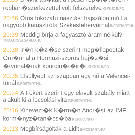
robban�szerkezettel volt felszerelve
KURUC.INFO
20:46
Ötös fokozatú riasztás: hajszálon múlt a
nagyobb katasztrófa Székesfehérvárnál
INFOSTART.HU
20:39
Meddig bírja a fagyasztó áram nélkül?
TUDATOSVASARLO.HU
20:38
Ir�n k�zl�se szerint meg�llapodtak
Om�nnal a Hormuzi-szoros haj�z�si
�tvonal�nak koordin�t�ir�l
KURUC.INFO
20:35
Elsüllyedt az iszapban egy nő a Velencei-
tónál
INFOSTART.HU
20:24
A Főkert szerint egy elavult szabály miatt
alakult ki a locsolási vita
INFOSTART.HU
20:16
Kinevezt�k K�rm�n Andr�st az IMF
korm�nyz�tan�cs�ba
KURUC.INFO
20:13
Megbírságolták a Lidlt
INFOSTART.HU