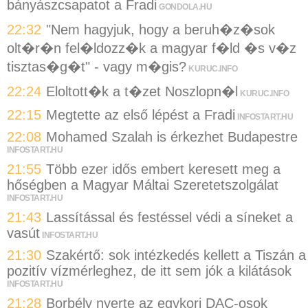
bányászcsapatot a Fradi
GONDOLA.HU
22:32
"Nem hagyjuk, hogy a beruh�z�sok
olt�r�n fel�ldozz�k a magyar f�ld �s v�z
tisztas�g�t" - vagy m�gis?
KURUC.INFO
22:24
Eloltott�k a t�zet Noszlopn�l
KURUC.INFO
22:15
Megtette az első lépést a Fradi
INFOSTART.HU
22:08
Mohamed Szalah is érkezhet Budapestre
INFOSTART.HU
21:55
Több ezer idős embert keresett meg a
hőségben a Magyar Máltai Szeretetszolgálat
INFOSTART.HU
21:43
Lassítással és festéssel védi a síneket a
vasút
INFOSTART.HU
21:30
Szakértő: sok intézkedés kellett a Tiszán a
pozitív vízmérleghez, de itt sem jók a kilátások
INFOSTART.HU
21:28
Borbély nyerte az egykori DAC-osok