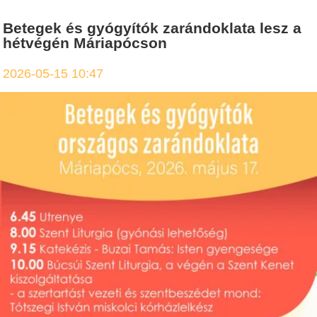
Betegek és gyógyítók zarándoklata lesz a
hétvégén Máriapócson
2026-05-15 10:47