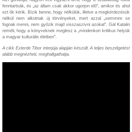
fenntartsák, és „az állam csak akkor ugorjon elő”, amikor és ahol
ezt ők kérik. Bízik benne, hogy nélkülük, illetve a megkérdezésük
nélkül nem alkotnak új törvényeket, mert azzal „semmire se
fognak menni, nem győzik majd visszaszívni azokat”. Gál Katalin
reméli, hogy a könyveknek meglesz a „mindenkori kritikus helyük
a magyar kulturális életben”.
A cikk Exterde Tibor interjúja alapján készült. A teljes beszélgetést
alább megnézheti, meghallgathatja.