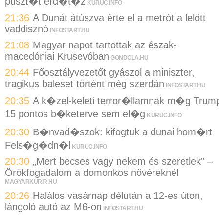
puszt�t erd�t�z
KURUC.INFO
21:36
A Dunát átúszva érte el a metrót a lelőtt
vaddisznó
INFOSTART.HU
21:08
Magyar napot tartottak az észak-
macedóniai Krusevóban
GONDOLA.HU
20:44
Főosztályvezetőt gyászol a miniszter,
tragikus baleset történt még szerdán
INFOSTART.HU
20:35
A k�zel-keleti terror�llamnak m�g Trum
15 pontos b�keterve sem el�g
KURUC.INFO
20:30
B�nvad�szok: kifogtuk a dunai hom�rt
Fels�g�dn�l
KURUC.INFO
20:30
„Mert becses vagy nekem és szeretlek” –
Örökfogadalom a domonkos nővéreknél
MAGYARKURIR.HU
20:26
Halálos vasárnap délután a 12-es úton,
lángoló autó az M6-on
INFOSTART.HU