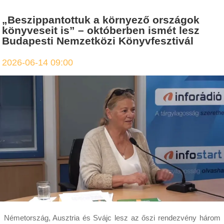
„Beszippantottuk a környező országok
könyveseit is” – októberben ismét lesz
Budapesti Nemzetközi Könyvfesztivál
2026-06-14 09:00
Németország, Ausztria és Svájc lesz az őszi rendezvény három