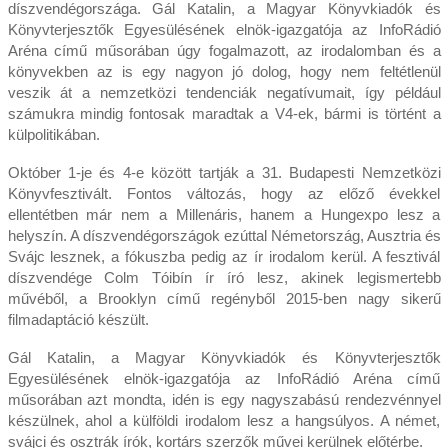
díszvendégországa. Gál Katalin, a Magyar Könyvkiadók és
Könyvterjesztők Egyesülésének elnök-igazgatója az InfoRádió
Aréna című műsorában úgy fogalmazott, az irodalomban és a
könyvekben az is egy nagyon jó dolog, hogy nem feltétlenül
veszik át a nemzetközi tendenciák negatívumait, így például
számukra mindig fontosak maradtak a V4-ek, bármi is történt a
külpolitikában.
Október 1-je és 4-e között tartják a 31. Budapesti Nemzetközi
Könyvfesztivált. Fontos változás, hogy az előző évekkel
ellentétben már nem a Millenáris, hanem a Hungexpo lesz a
helyszín. A díszvendégországok ezúttal Németország, Ausztria és
Svájc lesznek, a fókuszba pedig az ír irodalom kerül. A fesztivál
díszvendége Colm Tóibín ír író lesz, akinek legismertebb
művéből, a Brooklyn című regényből 2015-ben nagy sikerű
filmadaptáció készült.
Gál Katalin, a Magyar Könyvkiadók és Könyvterjesztők
Egyesülésének elnök-igazgatója az InfoRádió Aréna című
műsorában azt mondta, idén is egy nagyszabású rendezvénnyel
készülnek, ahol a külföldi irodalom lesz a hangsúlyos. A német,
svájci és osztrák írók, kortárs szerzők művei kerülnek előtérbe.