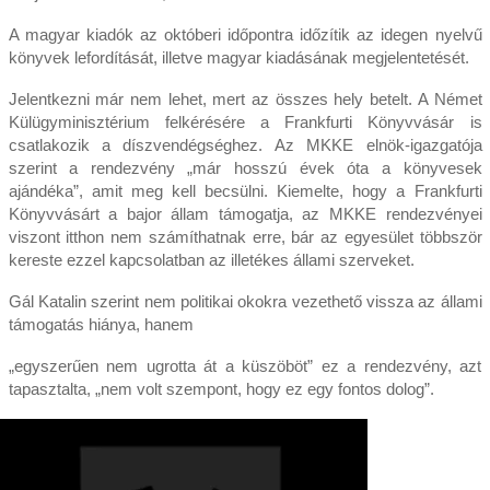
A magyar kiadók az októberi időpontra időzítik az idegen nyelvű
könyvek lefordítását, illetve magyar kiadásának megjelentetését.
Jelentkezni már nem lehet, mert az összes hely betelt. A Német
Külügyminisztérium felkérésére a Frankfurti Könyvvásár is
csatlakozik a díszvendégséghez. Az MKKE elnök-igazgatója
szerint a rendezvény „már hosszú évek óta a könyvesek
ajándéka”, amit meg kell becsülni. Kiemelte, hogy a Frankfurti
Könyvvásárt a bajor állam támogatja, az MKKE rendezvényei
viszont itthon nem számíthatnak erre, bár az egyesület többször
kereste ezzel kapcsolatban az illetékes állami szerveket.
Gál Katalin szerint nem politikai okokra vezethető vissza az állami
támogatás hiánya, hanem
„egyszerűen nem ugrotta át a küszöböt” ez a rendezvény, azt
tapasztalta, „nem volt szempont, hogy ez egy fontos dolog”.