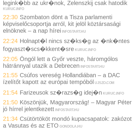
legink�bb az ukr�nok, Zelenszkij csak hatodik
KURUC.INFO
22:30
Szombaton dönt a Tisza parlamenti
képviselőcsoportja arról, kit jelöl köztársasági
elnöknek – a nap hírei
INFOSTART.HU
22:24
Holnapt�l nincs sz�ks�g az �nk�ntes
fogyaszt�scs�kkent�sre
KURUC.INFO
22:05
Öngól lett a Győr veszte, háromgólos
hátránnyal utazik a Debrecen
INFOSTART.HU
21:55
Csúfos vereség Hollandiában – a DAC
ízelítőt kapott az európai tempóból
UJSZO.COM
21:54
Farizeusok sz�razs�g idej�n
KURUC.INFO
21:50
Köszönjük, Magyarország! – Magyar Péter
jó hírrel jelentkezett
INFOSTART.HU
21:34
Csütörtököt mondó kupacsapatok: zakózot
a Vasutas és az ETO
GONDOLA.HU