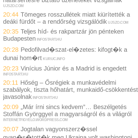
határsértésre biztató üzeneteket vizsgálnak
UJSZO.COM
20:44
Tömeges rosszullétek miatt kiürítették a
deáki fürdőt – a rendőrség vizsgálódik
UJSZO.COM
20:35
Teljes híd- és rakpartzár jön pénteken
Budapesten
INFOSTART.HU
20:28
Pedofilvad�szat-el�zetes: kifogt�k a
dunai hom�rt
KURUC.INFO
20:23
Vinícius Júnior és a Madrid is engedett
INFOSTART.HU
20:11
Hőség – Ősrégiek a munkavédelmi
szabályok, tiszta hőhatárt, munkaidő-csökkentést
javasolnak
INFOSTART.HU
20:09
„Már írni sincs kedvem”… Beszélgetés
Stoffán Györggyel a magyarságról és a világról
INTERNETFIGYELO.WORDPRESS.COM
20:07
Jogtalan vagyonszerz�ssel
gyan�s�tott�k meg Ukrajna volt washingtoni