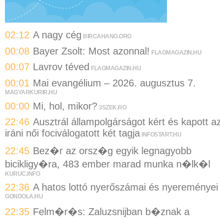
02:12
A nagy cég
BIRCAHANG.ORG
00:08
Bayer Zsolt: Most azonnal!
FLAGMAGAZIN.HU
00:07
Lavrov téved
FLAGMAGAZIN.HU
00:01
Mai evangélium – 2026. augusztus 7.
MAGYARKURIR.HU
00:00
Mi, hol, mikor?
3SZEK.RO
22:46
Ausztrál állampolgárságot kért és kapott a
iráni női fociválogatott két tagja
INFOSTART.HU
22:45
Bez�r az orsz�g egyik legnagyobb
bicikligy�ra, 483 ember marad munka n�lk�l
KURUC.INFO
22:36
A hatos lottó nyerőszámai és nyereményei
GONDOLA.HU
22:35
Felm�r�s: Zaluzsnijban b�znak a