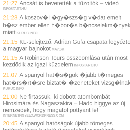
21:27
Ancsát is bevetették a tűzoltók – videó
INFOSTART.HU
21:23
A koszov�i �gy�szs�g v�dat emelt
h�sz ember ellen h�bor�s b�ncselekm�nye
miatt
KURUC.INFO
21:15
KL-selejtező: Adrian Guľa csapata legyőzt
a magyar bajnokot
MA7.SK
21:15
A Robinson Tours összeomlása után most
kezdődik az igazi küzdelem
INFOSTART.HU
21:07
A spanyol hat�s�gok �jabb t�meges
hat�rs�rt�sre biztat� �zeneteket vizsg�lna
KURUC.INFO
21:00
Ne firtassuk, ki dobott atombombát
Hirosimára és Nagaszakira – Hadd higgye az új
nemzedék, hogy magától pottyant le!
INTERNETFIGYELO.WORDPRESS.COM
20:45
A spanyol hatóságok újabb tömeges