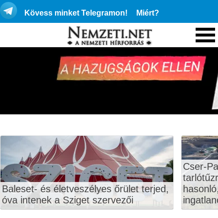
Kövess minket Telegramon!
Miért?
Cser-Pa
tarlótűz
Baleset- és életveszélyes őrület terjed,
hasonló,
óva intenek a Sziget szervezői
ingatlan