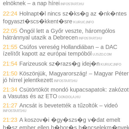
elnöknek – a nap hírei
INFOSTART.HU
22:24
Holnapt�l nincs sz�ks�g az �nk�ntes
fogyaszt�scs�kkent�sre
KURUC.INFO
22:05
Öngól lett a Győr veszte, háromgólos
hátránnyal utazik a Debrecen
INFOSTART.HU
21:55
Csúfos vereség Hollandiában – a DAC
ízelítőt kapott az európai tempóból
UJSZO.COM
21:54
Farizeusok sz�razs�g idej�n
KURUC.INFO
21:50
Köszönjük, Magyarország! – Magyar Péter
jó hírrel jelentkezett
INFOSTART.HU
21:34
Csütörtököt mondó kupacsapatok: zakózot
a Vasutas és az ETO
GONDOLA.HU
21:27
Ancsát is bevetették a tűzoltók – videó
INFOSTART.HU
21:23
A koszov�i �gy�szs�g v�dat emelt
h�sz ember ellen h�bor�s b�ncselekm�nye