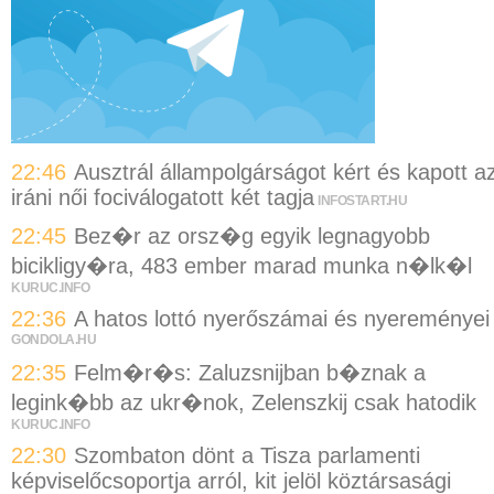
22:46
Ausztrál állampolgárságot kért és kapott a
iráni női fociválogatott két tagja
INFOSTART.HU
22:45
Bez�r az orsz�g egyik legnagyobb
bicikligy�ra, 483 ember marad munka n�lk�l
KURUC.INFO
22:36
A hatos lottó nyerőszámai és nyereményei
GONDOLA.HU
22:35
Felm�r�s: Zaluzsnijban b�znak a
legink�bb az ukr�nok, Zelenszkij csak hatodik
KURUC.INFO
22:30
Szombaton dönt a Tisza parlamenti
képviselőcsoportja arról, kit jelöl köztársasági