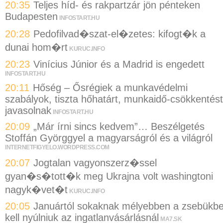
20:35
Teljes híd- és rakpartzár jön pénteken
Budapesten
INFOSTART.HU
20:28
Pedofilvad�szat-el�zetes: kifogt�k a
dunai hom�rt
KURUC.INFO
20:23
Vinícius Júnior és a Madrid is engedett
INFOSTART.HU
20:11
Hőség – Ősrégiek a munkavédelmi
szabályok, tiszta hőhatárt, munkaidő-csökkentést
javasolnak
INFOSTART.HU
20:09
„Már írni sincs kedvem”… Beszélgetés
Stoffán Györggyel a magyarságról és a világról
INTERNETFIGYELO.WORDPRESS.COM
20:07
Jogtalan vagyonszerz�ssel
gyan�s�tott�k meg Ukrajna volt washingtoni
nagyk�vet�t
KURUC.INFO
20:05
Januártól sokaknak mélyebben a zsebükb
kell nyúlniuk az ingatlanvásárlásnál
MA7.SK