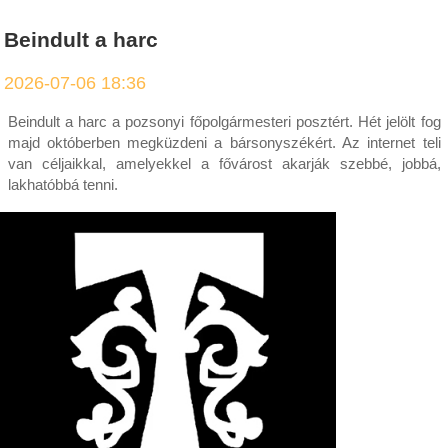
Beindult a harc
2026-07-06 18:36
Beindult a harc a pozsonyi főpolgármesteri posztért. Hét jelölt fog
majd októberben megküzdeni a bársonyszékért. Az internet teli
van céljaikkal, amelyekkel a fővárost akarják szebbé, jobbá,
lakhatóbbá tenni.