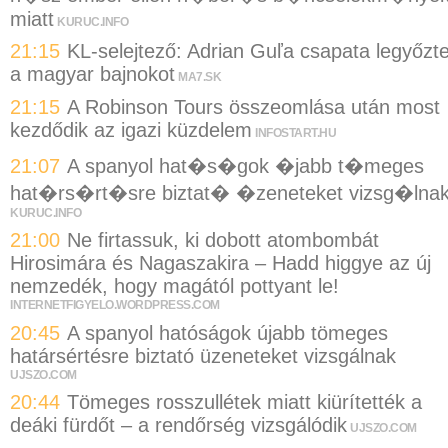
miatt
KURUC.INFO
21:15
KL-selejtező: Adrian Guľa csapata legyőzt
a magyar bajnokot
MA7.SK
21:15
A Robinson Tours összeomlása után most
kezdődik az igazi küzdelem
INFOSTART.HU
21:07
A spanyol hat�s�gok �jabb t�meges
hat�rs�rt�sre biztat� �zeneteket vizsg�lna
KURUC.INFO
21:00
Ne firtassuk, ki dobott atombombát
Hirosimára és Nagaszakira – Hadd higgye az új
nemzedék, hogy magától pottyant le!
INTERNETFIGYELO.WORDPRESS.COM
20:45
A spanyol hatóságok újabb tömeges
határsértésre biztató üzeneteket vizsgálnak
UJSZO.COM
20:44
Tömeges rosszullétek miatt kiürítették a
deáki fürdőt – a rendőrség vizsgálódik
UJSZO.COM