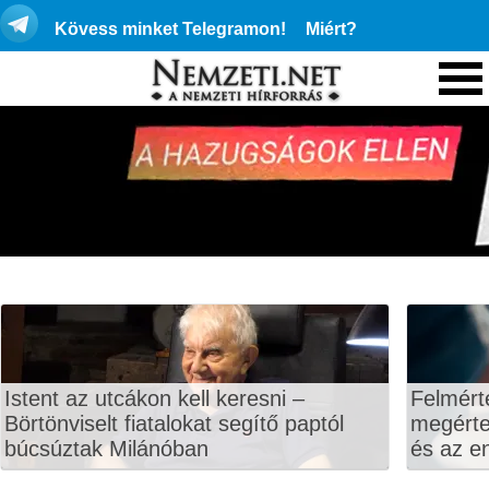
Kövess minket Telegramon!
Miért?
Istent az utcákon kell keresni –
Felmért
Börtönviselt fiatalokat segítő paptól
megértet
búcsúztak Milánóban
és az en