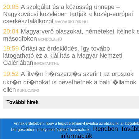
20:05
A szolgálat és a közösség ünnepe –
Nagykovácsi közelében tartják a közép-európai
cserkésztalálkozót
MAGYARKURIR.HU
20:04
Magyarverő olaszokat, németeket ítélnek e
másodfokon
GONDOLA.HU
19:59
Óriási az érdeklődés, így tovább
látogatható ez a kiállítás a Magyar Nemzeti
Galériában
INFOSTART.HU
19:52
A litv�n h�rszerz�s szerint az oroszok
ukr�n dr�nokat is bevethetnek a balti �llamok
ellen
KURUC.INFO
További hírek
Annak érdekében, hogy a legjobb élményt nyújtsa az oldalunk, a látogatók
A fentiekkel együtt összesen
118 oldalt
szemlézünk.
Rendben
Tovább
böngészőiben elhelyezett "sütiket" használunk.
ten.itezmen@itezmen
© 2026 Nemzeti.net - E-mail:
információk