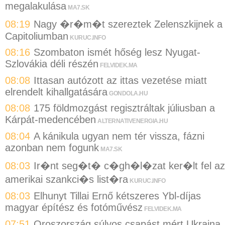
megalakulása
MA7.SK
08:19
Nagy �r�m�t szereztek Zelenszkijnek a
Capitoliumban
KURUC.INFO
08:16
Szombaton ismét hőség lesz Nyugat-
Szlovákia déli részén
FELVIDEK.MA
08:08
Ittasan autózott az ittas vezetése miatt
elrendelt kihallgatására
GONDOLA.HU
08:08
175 földmozgást regisztráltak júliusban a
Kárpát-medencében
ALTERNATIVENERGIA.HU
08:04
A kánikula ugyan nem tér vissza, fázni
azonban nem fogunk
MA7.SK
08:03
Ir�nt seg�t� c�gh�l�zat ker�lt fel az
amerikai szankci�s list�ra
KURUC.INFO
08:03
Elhunyt Tillai Ernő kétszeres Ybl-díjas
magyar építész és fotóművész
FELVIDEK.MA
07:51
Oroszország súlyos csapást mért Ukrajna