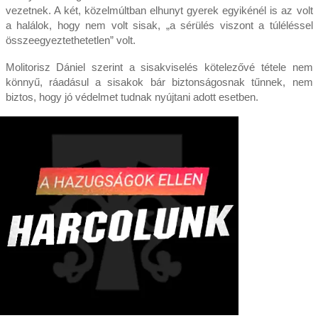
vezetnek. A két, közelmúltban elhunyt gyerek egyikénél is az volt
a halálok, hogy nem volt sisak, „a sérülés viszont a túléléssel
összeegyeztethetetlen” volt.
Molitorisz Dániel szerint a sisakviselés kötelezővé tétele nem
könnyű, ráadásul a sisakok bár biztonságosnak tűnnek, nem
biztos, hogy jó védelmet tudnak nyújtani adott esetben.