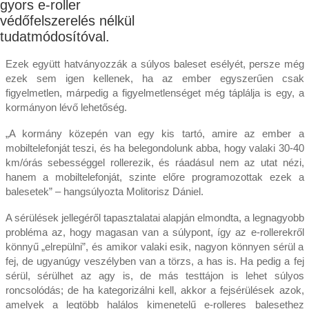
gyors e-roller
védőfelszerelés nélkül
tudatmódosítóval.
Ezek együtt hatványozzák a súlyos baleset esélyét, persze még
ezek sem igen kellenek, ha az ember egyszerűen csak
figyelmetlen, márpedig a figyelmetlenséget még táplálja is egy, a
kormányon lévő lehetőség.
„A kormány közepén van egy kis tartó, amire az ember a
mobiltelefonját teszi, és ha belegondolunk abba, hogy valaki 30-40
km/órás sebességgel rollerezik, és ráadásul nem az utat nézi,
hanem a mobiltelefonját, szinte előre programozottak ezek a
balesetek” – hangsúlyozta Molitorisz Dániel.
A sérülések jellegéről tapasztalatai alapján elmondta, a legnagyobb
probléma az, hogy magasan van a súlypont, így az e-rollerekről
könnyű „elrepülni”, és amikor valaki esik, nagyon könnyen sérül a
fej, de ugyanúgy veszélyben van a törzs, a has is. Ha pedig a fej
sérül, sérülhet az agy is, de más testtájon is lehet súlyos
roncsolódás; de ha kategorizálni kell, akkor a fejsérülések azok,
amelyek a legtöbb halálos kimenetelű e-rolleres balesethez