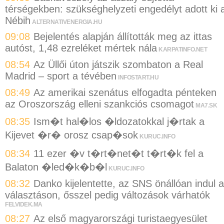
térségekben: szükséghelyzeti engedélyt adott ki 
Nébih
ALTERNATIVENERGIA.HU
09:08
Bejelentés alapján állították meg az ittas
autóst, 1,48 ezreléket mértek nála
KARPATINFO.NET
08:54
Az Üllői úton játszik szombaton a Real
Madrid – sport a tévében
INFOSTART.HU
08:49
Az amerikai szenátus elfogadta pénteken
az Oroszország elleni szankciós csomagot
MA7.SK
08:35
Ism�t hal�los �ldozatokkal j�rtak a
Kijevet �r� orosz csap�sok
KURUC.INFO
08:34
11 ezer �v t�rt�net�t t�rt�k fel a
Balaton �led�k�b�l
KURUC.INFO
08:32
Danko kijelentette, az SNS önállóan indul a
választáson, ősszel pedig változások várhatók
FELVIDEK.MA
08:27
Az első magyarországi turistaegyesület