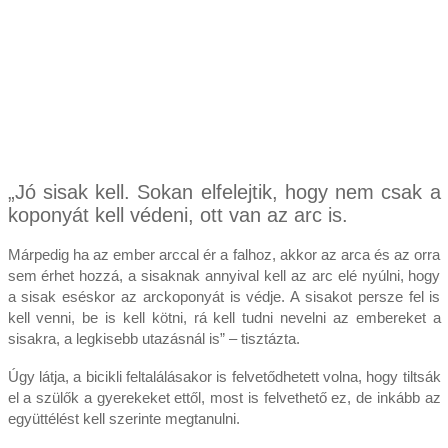
„Jó sisak kell. Sokan elfelejtik, hogy nem csak a
koponyát kell védeni, ott van az arc is.
Márpedig ha az ember arccal ér a falhoz, akkor az arca és az orra
sem érhet hozzá, a sisaknak annyival kell az arc elé nyúlni, hogy
a sisak eséskor az arckoponyát is védje. A sisakot persze fel is
kell venni, be is kell kötni, rá kell tudni nevelni az embereket a
sisakra, a legkisebb utazásnál is” – tisztázta.
Úgy látja, a bicikli feltalálásakor is felvetődhetett volna, hogy tiltsák
el a szülők a gyerekeket ettől, most is felvethető ez, de inkább az
együttélést kell szerinte megtanulni.