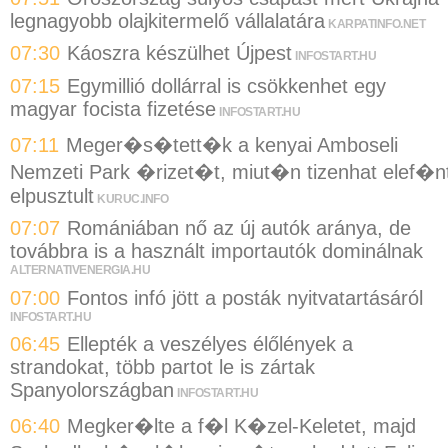
legnagyobb olajkitermelő vállalatára
KARPATINFO.NET
07:30
Káoszra készülhet Újpest
INFOSTART.HU
07:15
Egymillió dollárral is csökkenhet egy
magyar focista fizetése
INFOSTART.HU
07:11
Meger�s�tett�k a kenyai Amboseli
Nemzeti Park �rizet�t, miut�n tizenhat elef�n
elpusztult
KURUC.INFO
07:07
Romániában nő az új autók aránya, de
továbbra is a használt importautók dominálnak
ALTERNATIVENERGIA.HU
07:00
Fontos infó jött a posták nyitvatartásáról
INFOSTART.HU
06:45
Ellepték a veszélyes élőlények a
strandokat, több partot le is zártak
Spanyolországban
INFOSTART.HU
06:40
Megker�lte a f�l K�zel-Keletet, majd