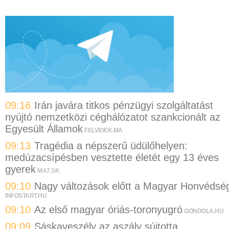
09:16
Irán javára titkos pénzügyi szolgáltatást
nyújtó nemzetközi céghálózatot szankcionált az
Egyesült Államok
FELVIDEK.MA
09:13
Tragédia a népszerű üdülőhelyen:
medúzacsípésben vesztette életét egy 13 éves
gyerek
MA7.SK
09:10
Nagy változások előtt a Magyar Honvédsé
INFOSTART.HU
09:10
Az első magyar óriás-toronyugró
GONDOLA.HU
09:09
Sáskaveszély az aszály sújtotta