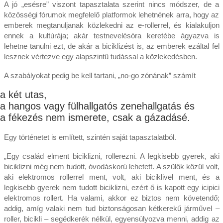
A jó „esésre” viszont tapasztalata szerint nincs módszer, de a
közösségi fórumok megfelelő platformok lehetnének arra, hogy az
emberek megtanuljanak közlekedni az e-rollerrel, és kialakuljon
ennek a kultúrája; akár testnevelésóra keretébe ágyazva is
lehetne tanulni ezt, de akár a biciklizést is, az emberek ezáltal fel
lesznek vértezve egy alapszintű tudással a közlekedésben.
A szabályokat pedig be kell tartani, „no-go zónának” számít
a két utas,
a hangos vagy fülhallgatós zenehallgatás és
a fékezés nem ismerete, csak a gázadásé.
Egy történetet is említett, szintén saját tapasztalatból.
„Egy család elment biciklizni, rollerezni. A legkisebb gyerek, aki
biciklizni még nem tudott, óvodáskorú lehetett. A szülők közül volt,
aki elektromos rollerrel ment, volt, aki biciklivel ment, és a
legkisebb gyerek nem tudott biciklizni, ezért ő is kapott egy icipici
elektromos rollert. Ha valami, akkor ez biztos nem követendő;
addig, amíg valaki nem tud biztonságosan kétkerekű járművel –
roller, bicikli – segédkerék nélkül, egyensúlyozva menni, addig az