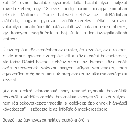
két 14 évnél fiatalabb gyermek lelte halálát ilyen helyzet
következtében, egy 13 éves pedig három hónapja kómában
fekszik. Molitorisz Dániel baleseti sebész az InfoRádióban
aláhúzta, nagyon gyorsan, védőfelszerelés nélkül, sokszor
valamilyen tudatmódosító hatása alatt szállnak a rollerre emberek,
így könnyen megtörténik a baj. A fej a legkiszolgáltatottabb
testrész.
Új szereplő a közlekedésben az e-roller, és kezelője, az e-rolleres
is, de máris gyakori szereplője lett a közlekedési baleseteknek,
Molitorisz Dániel baleseti sebész szerint az ilyennel közlekedők
azért szenvednek sokszor nagyon súlyos sérüléseket, mert
egyszerűen még nem tanultuk meg ezeket az alkalmatosságokat
kezelni.
„Az e-rollerekről elmondható, hogy rettentő gyorsak, használóik
részéről a védőfelszerelés használata elenyésző, a két súlyos,
nem rég bekövetkezett tragédia is legfőképp épp ennek hiányából
következett” – szögezte le az InfoRádió megkeresésére.
Beszélt az úgynevezett halálos duóról-trióról is: