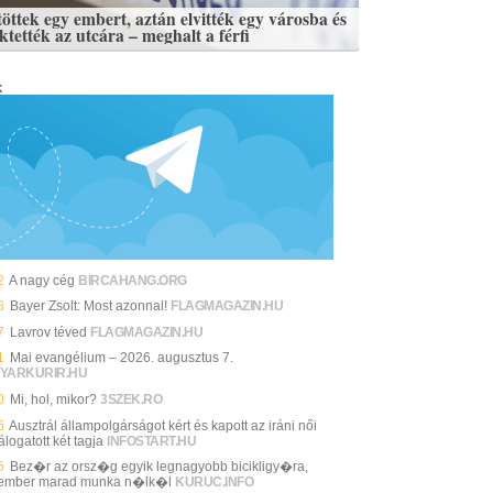
töttek egy embert, aztán elvitték egy városba és
ktették az utcára – meghalt a férfi
k
2
A nagy cég
BIRCAHANG.ORG
8
Bayer Zsolt: Most azonnal!
FLAGMAGAZIN.HU
7
Lavrov téved
FLAGMAGAZIN.HU
1
Mai evangélium – 2026. augusztus 7.
YARKURIR.HU
0
Mi, hol, mikor?
3SZEK.RO
6
Ausztrál állampolgárságot kért és kapott az iráni női
álogatott két tagja
INFOSTART.HU
5
Bez�r az orsz�g egyik legnagyobb bicikligy�ra,
ember marad munka n�lk�l
KURUC.INFO