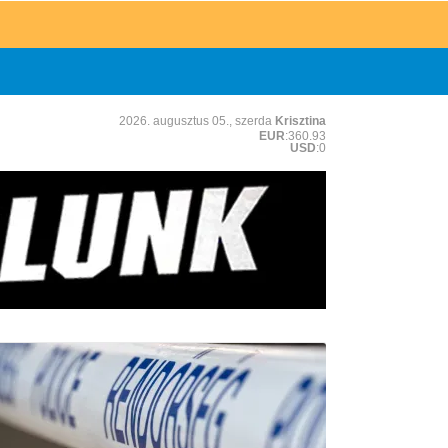
2026. augusztus 05., szerda
Krisztina
EUR
:360.93
USD
:0