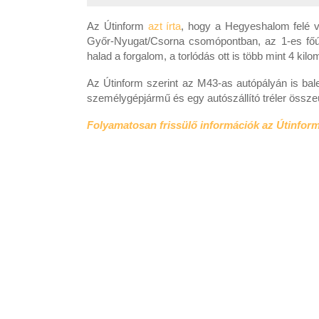
Az Útinform
azt írta
, hogy a Hegyeshalom felé ve
Győr-Nyugat/Csorna csomópontban, az 1-es főút 
halad a forgalom, a torlódás ott is több mint 4 kilo
Az Útinform szerint az M43-as autópályán is bale
személygépjármű és egy autószállító tréler összeü
Folyamatosan frissülő információk az Útinform