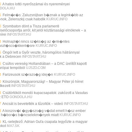
6
A hatos lottó nyerőszámai és nyereményei
DOLA.HU
5
Felm�r�s: Zaluzsnijban b�znak a legink�bb az
nok, Zelenszkij csak hatodik
KURUC.INFO
0
Szombaton dönt a Tisza parlamenti
selőcsoportja arról, kit jelöl köztársasági elnöknek – a
írei
INFOSTART.HU
4
Holnapt�l nincs sz�ks�g az �nk�ntes
aszt�scs�kkent�sre
KURUC.INFO
5
Öngól lett a Győr veszte, háromgólos hátránnyal
ik a Debrecen
INFOSTART.HU
5
Csúfos vereség Hollandiában – a DAC ízelítőt kapott
urópai tempóból
UJSZO.COM
4
Farizeusok sz�razs�g idej�n
KURUC.INFO
0
Köszönjük, Magyarország! – Magyar Péter jó hírrel
tkezett
INFOSTART.HU
4
Csütörtököt mondó kupacsapatok: zakózott a Vasutas
z ETO
GONDOLA.HU
7
Ancsát is bevetették a tűzoltók – videó
INFOSTART.HU
3
A koszov�i �gy�szs�g v�dat emelt h�sz ember
n h�bor�s b�ncselekm�nyek miatt
KURUC.INFO
5
KL-selejtező: Adrian Guľa csapata legyőzte a magyar
okot
MA7.SK