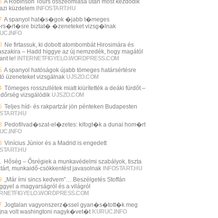
5
A Robinson Tours összeomlása után most kezdődik
gazi küzdelem
INFOSTART.HU
7
A spanyol hat�s�gok �jabb t�meges
rs�rt�sre biztat� �zeneteket vizsg�lnak
UC.INFO
0
Ne firtassuk, ki dobott atombombát Hirosimára és
szakira – Hadd higgye az új nemzedék, hogy magától
ant le!
INTERNETFIGYELO.WORDPRESS.COM
5
A spanyol hatóságok újabb tömeges határsértésre
ató üzeneteket vizsgálnak
UJSZO.COM
4
Tömeges rosszullétek miatt kiürítették a deáki fürdőt –
ndőrség vizsgálódik
UJSZO.COM
5
Teljes híd- és rakpartzár jön pénteken Budapesten
START.HU
8
Pedofilvad�szat-el�zetes: kifogt�k a dunai hom�rt
UC.INFO
3
Vinícius Júnior és a Madrid is engedett
START.HU
1
Hőség – Ősrégiek a munkavédelmi szabályok, tiszta
tárt, munkaidő-csökkentést javasolnak
INFOSTART.HU
9
„Már írni sincs kedvem”… Beszélgetés Stoffán
ggyel a magyarságról és a világról
ERNETFIGYELO.WORDPRESS.COM
7
Jogtalan vagyonszerz�ssel gyan�s�tott�k meg
jna volt washingtoni nagyk�vet�t
KURUC.INFO