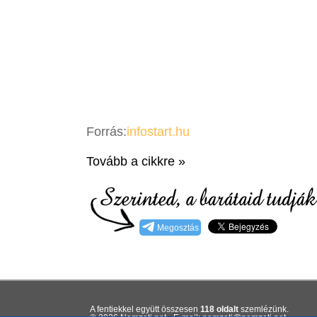
Forrás:
infostart.hu
Tovább a cikkre »
Megosztás
A fentiekkel együtt összesen
118 oldalt
szemlézünk.