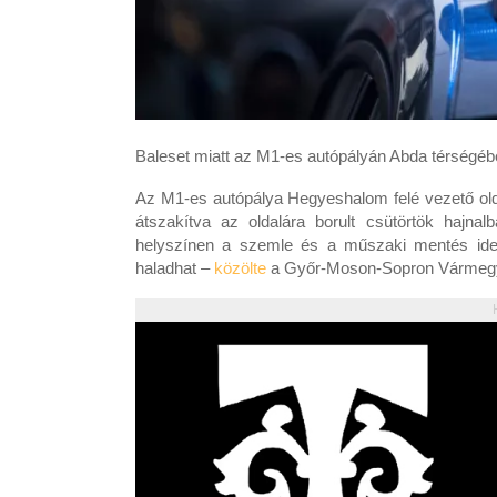
Baleset miatt az M1-es autópályán Abda térségébe
Az M1-es autópálya Hegyeshalom felé vezető oldal
átszakítva az oldalára borult csütörtök hajnalb
helyszínen a szemle és a műszaki mentés ideje 
haladhat –
közölte
a Győr-Moson-Sopron Vármegyei