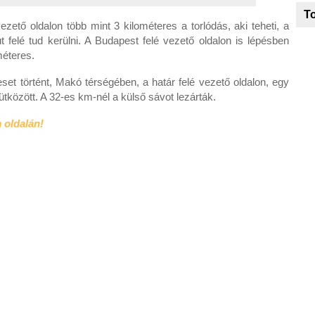
To
zető oldalon több mint 3 kilométeres a torlódás, aki teheti, a
felé tud kerülni. A Budapest felé vezető oldalon is lépésben
méteres.
set történt, Makó térségében, a határ felé vezető oldalon, egy
tközött. A 32-es km-nél a külső sávot lezárták.
 oldalán!