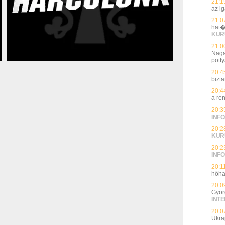
21:1
az i
21:0
hat�
KUR
21:0
Naga
potty
20:4
bizt
20:4
a re
20:3
INFO
20:2
KUR
20:2
INFO
20:1
hőha
20:0
Györ
INT
20:0
Ukra