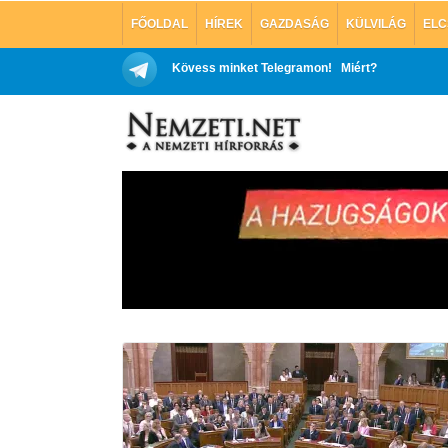
FŐOLDAL
HÍREK
GAZDASÁG
KÜLVILÁG
ELC
Kövess minket Telegramon!
Miért?