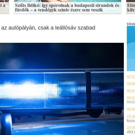
t a
Szűts Ildikó: így spórolnak a budapesti strandok és
Elü
fürdők – a vendégek szinte észre sem veszik
kife
Híre
 az autópályán, csak a leállósáv szabad
02:1
00:0
00:0
00:0
MAG
00:0
22:4
fociv
22:4
483 